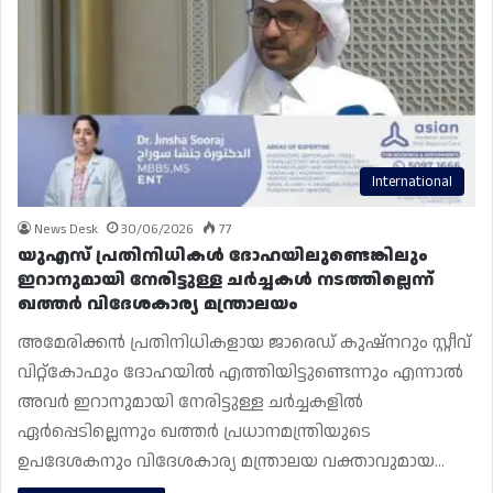
International
News Desk
30/06/2026
77
യുഎസ് പ്രതിനിധികൾ ദോഹയിലുണ്ടെങ്കിലും
ഇറാനുമായി നേരിട്ടുള്ള ചർച്ചകൾ നടത്തില്ലെന്ന്
ഖത്തർ വിദേശകാര്യ മന്ത്രാലയം
അമേരിക്കൻ പ്രതിനിധികളായ ജാരെഡ് കുഷ്നറും സ്റ്റീവ്
വിറ്റ്കോഫും ദോഹയിൽ എത്തിയിട്ടുണ്ടെന്നും എന്നാൽ
അവർ ഇറാനുമായി നേരിട്ടുള്ള ചർച്ചകളിൽ
ഏർപ്പെടില്ലെന്നും ഖത്തർ പ്രധാനമന്ത്രിയുടെ
ഉപദേശകനും വിദേശകാര്യ മന്ത്രാലയ വക്താവുമായ…