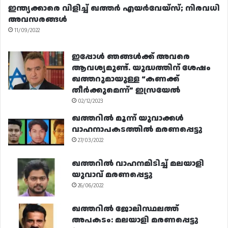
ഇന്ത്യക്കാരെ വിളിച്ച് ഖത്തർ എയർവേയ്‌സ്; നിരവധി
അവസരങ്ങൾ
11/09/2022
ഇപ്പോൾ ഞങ്ങൾക്ക് അവരെ
ആവശ്യമുണ്ട്. യുദ്ധത്തിന് ശേഷം
ഖത്തറുമായുള്ള “കണക്ക്
തീർക്കുമെന്ന്” ഇസ്രയേൽ
02/12/2023
ഖത്തറിൽ മൂന്ന് യുവാക്കൾ
വാഹനാപകടത്തിൽ മരണപ്പെട്ടു
27/03/2022
ഖത്തറിൽ വാഹനമിടിച്ച് മലയാളി
യുവാവ് മരണപ്പെട്ടു
26/06/2022
ഖത്തറിൽ ജോലിസ്ഥലത്ത്
അപകടം: മലയാളി മരണപ്പെട്ടു