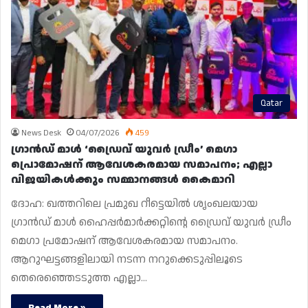
Qatar
News Desk
04/07/2026
459
ഗ്രാൻഡ് മാൾ ‘ഡ്രൈവ് യുവർ ഡ്രീം’ മെഗാ
പ്രൊമോഷന്‌ ആവേശകരമായ സമാപനം; എല്ലാ
വിജയികൾക്കും സമ്മാനങ്ങൾ കൈമാറി
ദോഹ: ഖത്തറിലെ പ്രമുഖ റീട്ടെയിൽ ശൃംഖലയായ
ഗ്രാൻഡ് മാൾ ഹൈപ്പർമാർക്കറ്റിന്റെ ഡ്രൈവ് യുവർ ഡ്രീം
മെഗാ പ്രമോഷന് ആവേശകരമായ സമാപനം.
ആറുഘട്ടങ്ങളിലായി നടന്ന നറുക്കെടുപ്പിലൂടെ
തെരെഞ്ഞെടടുത്ത എല്ലാ…
Read More »