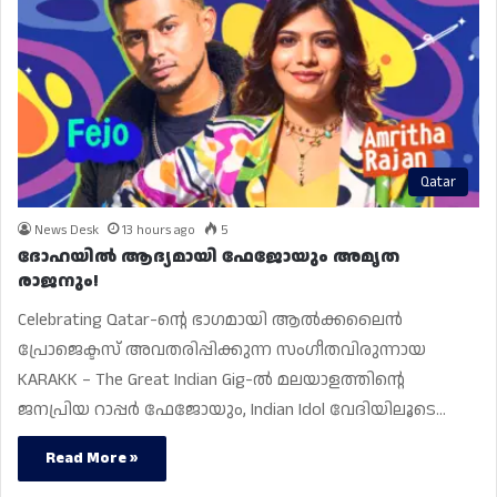
Qatar
News Desk
13 hours ago
5
ദോഹയിൽ ആദ്യമായി ഫേജോയും അമൃത
രാജനും!
Celebrating Qatar-ന്റെ ഭാഗമായി ആൽക്കലൈൻ
പ്രോജെക്ടസ് അവതരിപ്പിക്കുന്ന സംഗീതവിരുന്നായ
KARAKK – The Great Indian Gig-ൽ മലയാളത്തിന്റെ
ജനപ്രിയ റാപ്പർ ഫേജോയും, Indian Idol വേദിയിലൂടെ…
Read More »