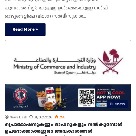
പുനരാരംഭിച്ചു. യുഎഇ ഉൾപ്പെടെയുള്ള ഗൾഫ്
രാജ്യങ്ങളിലെ വിമാന സർവീസുകൾ…
Read More »
Business
News Desk
01/07/2026
258
പ്രൊമോഷനുകളും ഓഫറുകളും നൽകുമ്പോൾ
ഉപഭോക്താക്കളുടെ അവകാശങ്ങൾ