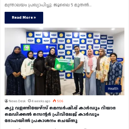
മന്ത്രാലയം പ്രഖ്യാപിച്ചു. ജൂലൈ 5 മുതൽ…
Read More »
Health
News Desk
4 weeks ago
506
ക്യു വളണ്ടിയേഴ്‌സ് മെമ്പർഷിപ്പ് കാർഡും റിയാദ
മെഡിക്കൽ സെന്റർ പ്രിവിലേജ് കാർഡും
ദോഹയിൽ പ്രകാശനം ചെയ്തു