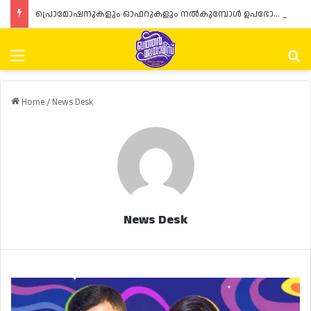
പ്രൊമോഷനുകളും ഓഫറുകളും നൽകുമ്പോൾ ഉപഭോക്താക്കളുടെ അവകാശങ്ങൾ ഉറപ്പാക്കണമെന്ന് ഖത്തർ വാണിജ്യ വ്യവസായ മന്ത്രാലയത്തിന്റെ (MoCI) നിർദ്ദേശം
Menu
Se
Home
/
News Desk
News Desk