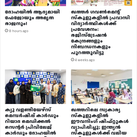
ദോഹയിൽ ആദ്യമായി
ഖത്തർ ഗവൺമെന്റ്
ഫേജോയും അമൃത
സ്കൂളുകളിൽ പ്രവാസി
രാജനും!
വിദ്യാർത്ഥികൾക്ക്
പ്രവേശനം:
8 hours ago
രജിസ്ട്രേഷൻ
കേന്ദ്രങ്ങളും
നിബന്ധനകളും
പുറത്തുവിട്ടു
4 weeks ago
ക്യു വളണ്ടിയേഴ്‌സ്
ഖത്തറിലെ സ്വകാര്യ
മെമ്പർഷിപ്പ് കാർഡും
സ്കൂളുകളിൽ
റിയാദ മെഡിക്കൽ
ഈവനിംഗ് ഷിഫ്റ്റുകൾ
സെന്റർ പ്രിവിലേജ്
വ്യാപിപ്പിച്ചു; ഇന്ത്യൻ
കാർഡും ദോഹയിൽ
സ്കൂളുകൾക്ക് വലിയ