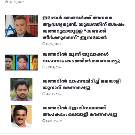
11/09/2022
ഇപ്പോൾ ഞങ്ങൾക്ക് അവരെ
ആവശ്യമുണ്ട്. യുദ്ധത്തിന് ശേഷം
ഖത്തറുമായുള്ള “കണക്ക്
തീർക്കുമെന്ന്” ഇസ്രയേൽ
02/12/2023
ഖത്തറിൽ മൂന്ന് യുവാക്കൾ
വാഹനാപകടത്തിൽ മരണപ്പെട്ടു
27/03/2022
ഖത്തറിൽ വാഹനമിടിച്ച് മലയാളി
യുവാവ് മരണപ്പെട്ടു
26/06/2022
ഖത്തറിൽ ജോലിസ്ഥലത്ത്
അപകടം: മലയാളി മരണപ്പെട്ടു
04/07/2022