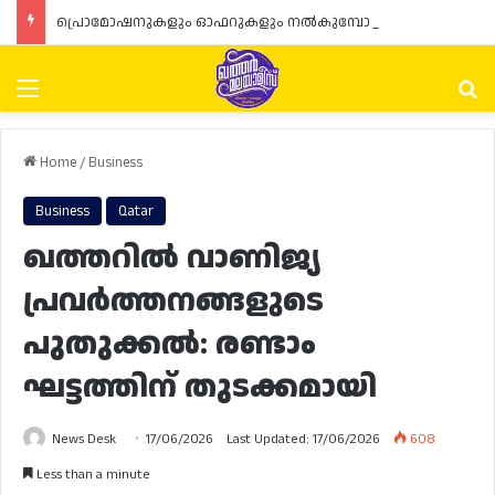
പ്രൊമോഷനുകളും ഓഫറുകളും നൽകുമ്പോൾ ഉപഭോക്താക്കളുടെ അവകാശങ്ങൾ ഉറപ്പാക്കണമെന്ന് ഖത്തർ വാണിജ്യ വ്യവസായ മന്ത്രാലയത്തിന്റെ (MoCI) നിർദ്ദേശം
Menu
Se
Home
/
Business
Business
Qatar
ഖത്തറിൽ വാണിജ്യ
പ്രവർത്തനങ്ങളുടെ
പുതുക്കൽ: രണ്ടാം
ഘട്ടത്തിന് തുടക്കമായി
News Desk
17/06/2026
Last Updated: 17/06/2026
608
Less than a minute