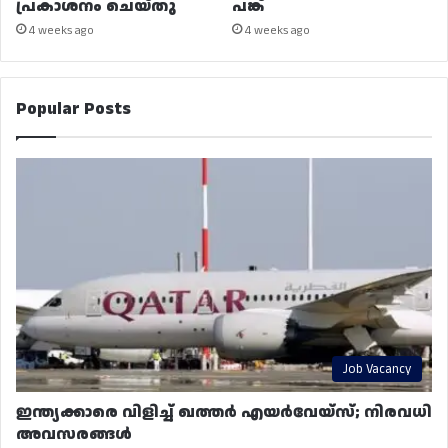
പ്രകാശനം ചെയ്തു
പങ്ക്
4 weeks ago
4 weeks ago
Popular Posts
Job Vacancy
ഇന്ത്യക്കാരെ വിളിച്ച് ഖത്തർ എയർവേയ്‌സ്; നിരവധി
അവസരങ്ങൾ