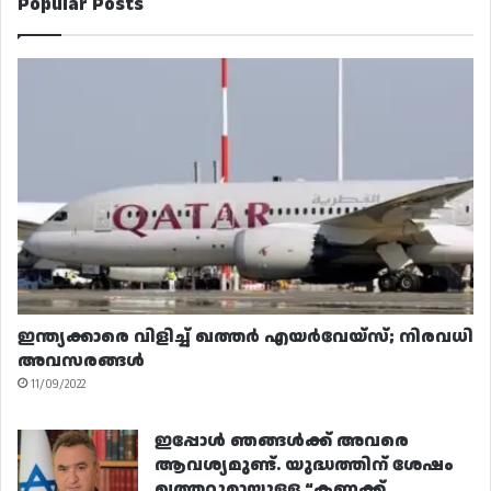
Popular Posts
ഇന്ത്യക്കാരെ വിളിച്ച് ഖത്തർ എയർവേയ്‌സ്; നിരവധി
അവസരങ്ങൾ
11/09/2022
ഇപ്പോൾ ഞങ്ങൾക്ക് അവരെ
ആവശ്യമുണ്ട്. യുദ്ധത്തിന് ശേഷം
ഖത്തറുമായുള്ള “കണക്ക്