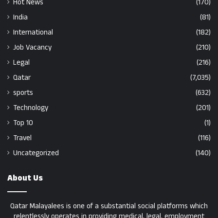
Hot News
(170)
India
(81)
International
(182)
Job Vacancy
(210)
Legal
(216)
Qatar
(7,035)
sports
(632)
Technology
(201)
Top 10
(1)
Travel
(116)
Uncategorized
(140)
About Us
Qatar Malayalees is one of a substantial social platforms which
relentlessly operates in providing medical, legal, employment