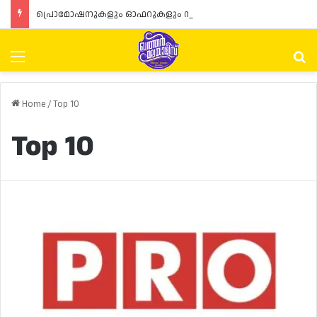
പ്രൊമോഷനുകളും ഓഫറുകളും നൽകുമ്പോൾ ഉപഭോക്താക്കളുടെ അവകാശങ്ങൾ ഉറപ്പാക്കണമെന്ന് ഖത്തർ വാണിജ്യ വ്യവസായ മന്ത്രാലയത്തിന്റെ (MoCI) നിർദ്ദേശം
Menu
Se
Home
/
Top 10
Top 10