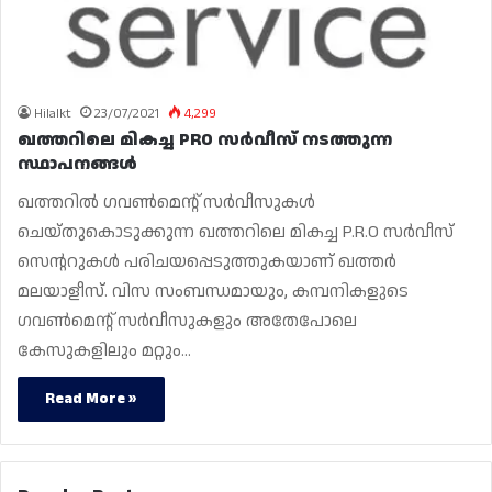
Hilalkt
23/07/2021
4,299
ഖത്തറിലെ മികച്ച PRO സർവീസ് നടത്തുന്ന
സ്ഥാപനങ്ങൾ
ഖത്തറിൽ ഗവൺമെന്റ് സർവീസുകൾ
ചെയ്തുകൊടുക്കുന്ന ഖത്തറിലെ മികച്ച P.R.O സർവീസ്
സെന്ററുകൾ പരിചയപ്പെടുത്തുകയാണ് ഖത്തർ
മലയാളീസ്. വിസ സംബന്ധമായും, കമ്പനികളുടെ
ഗവൺമെന്റ് സർവീസുകളും അതേപോലെ
കേസുകളിലും മറ്റും…
Read More »