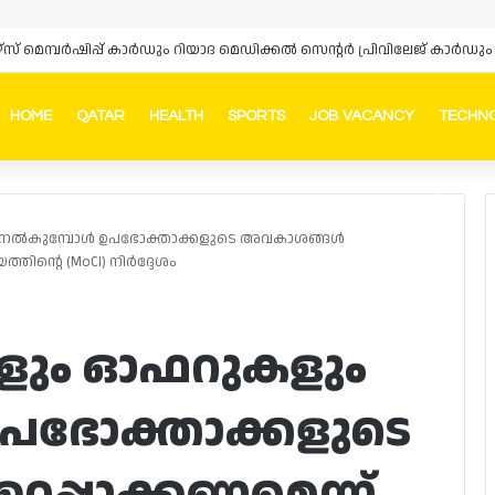
ഴ്‌സ് മെമ്പർഷിപ്പ് കാർഡും റിയാദ മെഡിക്കൽ സെന്റർ പ്രിവിലേജ് കാ
HOME
QATAR
HEALTH
SPORTS
JOB VACANCY
TECHN
Faceb
In
നൽകുമ്പോൾ ഉപഭോക്താക്കളുടെ അവകാശങ്ങൾ
്തിന്റെ (MoCI) നിർദ്ദേശം
ളും ഓഫറുകളും
പഭോക്താക്കളുടെ
പ്പാക്കണമെന്ന്