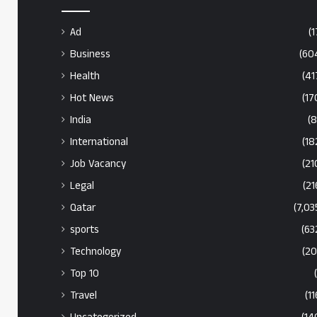
Ad
(1
Business
(60
Health
(41
Hot News
(17
India
(8
International
(18
Job Vacancy
(21
Legal
(21
Qatar
(7,03
sports
(63
Technology
(20
Top 10
Travel
(11