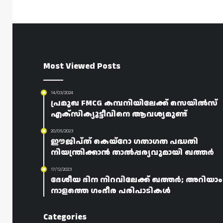
Most Viewed Posts
14/03/2024
പ്രമുഖ FMCG കമ്പനിയിലേക്ക് സെയിൽസ്
എക്സിക്യൂട്ടീവിനെ ആവശ്യമുണ്ട്
20/05/2023
ഈജിപ്ത് കെയ്റോ ഗതാഗത പദ്ധതി
നിയന്ത്രിക്കാൻ താൽപ്പര്യവുമായി ഖത്തർ
17/12/2023
ദേശീയ ദിന നിറവിലേക്ക് ഖത്തർ; അറിയാം
നാളത്തെ ഗംഭീര പരിപാടികൾ
Categories