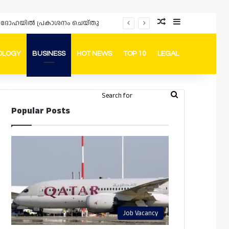
Random Article
Sidebar
ർഡും ദോഹയിൽ പ്രകാശനം ചെയ്തു
OLOGY
BUSINESS
HOT NEWS
TOP 10
LEGAL
ook
stagram
Telegram
Whatsapp
Random Article
Switch skin
Search
Login
Popular Posts
for
Job Vacancy