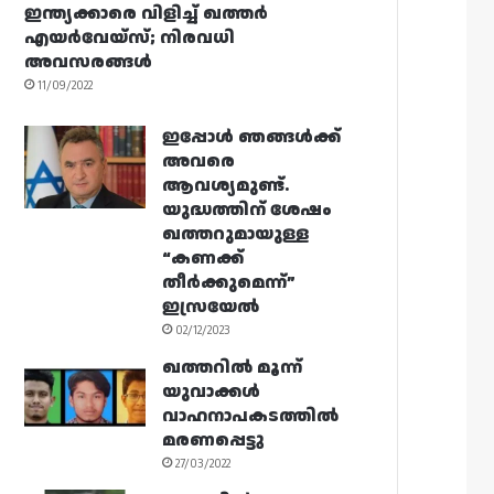
ഇന്ത്യക്കാരെ വിളിച്ച് ഖത്തർ
എയർവേയ്‌സ്; നിരവധി
അവസരങ്ങൾ
11/09/2022
ഇപ്പോൾ ഞങ്ങൾക്ക്
അവരെ
ആവശ്യമുണ്ട്.
യുദ്ധത്തിന് ശേഷം
ഖത്തറുമായുള്ള
“കണക്ക്
തീർക്കുമെന്ന്”
ഇസ്രയേൽ
02/12/2023
ഖത്തറിൽ മൂന്ന്
യുവാക്കൾ
വാഹനാപകടത്തിൽ
മരണപ്പെട്ടു
27/03/2022