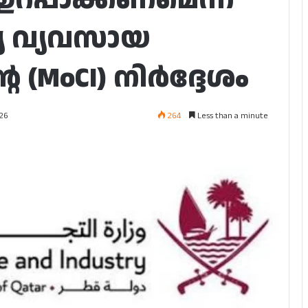
യ വ്യവസായ
െ (MoCI) നിർദ്ദേശം
264
Less than a minute
026