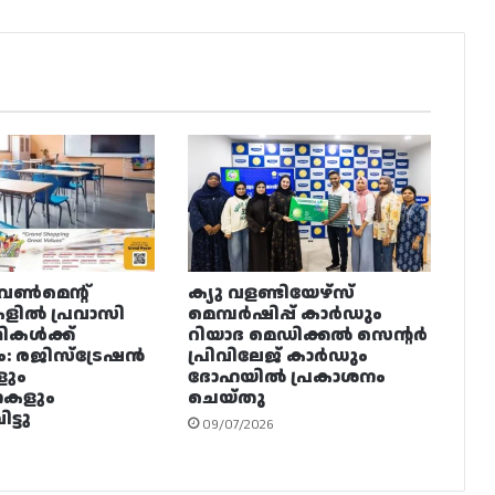
വൺമെന്റ്
ക്യു വളണ്ടിയേഴ്‌സ്
ളിൽ പ്രവാസി
മെമ്പർഷിപ്പ് കാർഡും
ഥികൾക്ക്
റിയാദ മെഡിക്കൽ സെന്റർ
ം: രജിസ്ട്രേഷൻ
പ്രിവിലേജ് കാർഡും
ളും
ദോഹയിൽ പ്രകാശനം
നകളും
ചെയ്തു
ട്ടു
09/07/2026