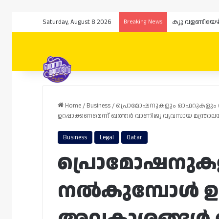
Saturday, August 8 2026
Breaking News
ക്യു വളണ്ടിയേ
Home
/
Business
/
പ്രൊമോഷനുകളും ഓഫറുകളും 
ഉറപ്പാക്കണമെന്ന് ഖത്തർ വാണിജ്യ വ്യവസായ മന്ത്രാലയത
Business
Legal
Qatar
പ്രൊമോഷനുക
നൽകുമ്പോൾ ഉ
അവകാശങ്ങൾ ഉറ