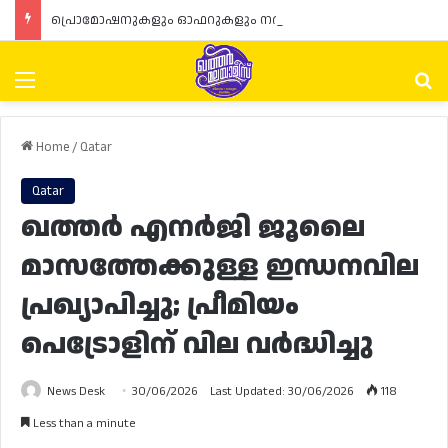
പ്രൊമോഷനുകളും ഓഫറുകളും നൽകുമ്പോൾ ഉപഭോക്താക്കളുടെ അവകാശങ്ങൾ ഉറപ്പാക്കണമെന്ന് ഖത്തർ വാണിജ്യ വ്യവസായ മന്ത്രാലയത്തിന്റെ (MoCI) നിർദ്ദേശം
Menu
Se
Home
/
Qatar
Qatar
ഖത്തർ എനർജി ജൂലൈ
മാസത്തേക്കുള്ള ഇന്ധനവില
പ്രഖ്യാപിച്ചു; പ്രീമിയം
പെട്രോളിന് വില വർദ്ധിച്ചു
News Desk
30/06/2026
Last Updated: 30/06/2026
118
Less than a minute