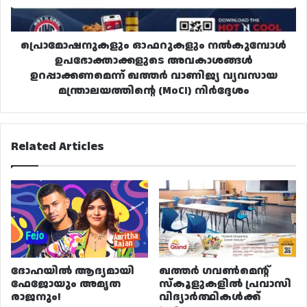
ഖത്തർ
വാണിജ്യ
വ്യവസായ
മന്ത്രാലയത്തിന്റെ
പ്രൊമോഷനുകളും ഓഫറുകളും നൽകുമ്പോൾ
(MoCI)
ഉപഭോക്താക്കളുടെ അവകാശങ്ങൾ
നിർദ്ദേശം
ഉറപ്പാക്കണമെന്ന് ഖത്തർ വാണിജ്യ വ്യവസായ
മന്ത്രാലയത്തിന്റെ (MoCI) നിർദ്ദേശം
Related Articles
ദോഹയിൽ ആദ്യമായി
ഖത്തർ ഗവൺമെന്റ്
ഫേജോയും അമൃത
സ്കൂളുകളിൽ പ്രവാസി
രാജനും!
വിദ്യാർത്ഥികൾക്ക്