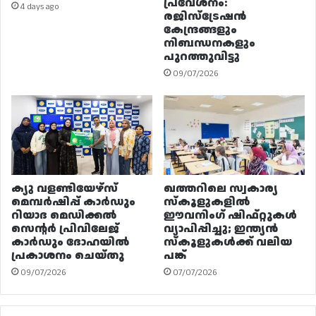
പ്രവേശനം:
4 days ago
രജിസ്ട്രേഷൻ
കേന്ദ്രങ്ങളും
നിബന്ധനകളും
പുറത്തുവിട്ടു
09/07/2026
ക്യു വളണ്ടിയേഴ്‌സ്
ഖത്തറിലെ സ്വകാര്യ
മെമ്പർഷിപ്പ് കാർഡും
സ്കൂളുകളിൽ
റിയാദ മെഡിക്കൽ
ഈവനിംഗ് ഷിഫ്റ്റുകൾ
സെന്റർ പ്രിവിലേജ്
വ്യാപിപ്പിച്ചു; ഇന്ത്യൻ
കാർഡും ദോഹയിൽ
സ്കൂളുകൾക്ക് വലിയ
പ്രകാശനം ചെയ്തു
പങ്ക്
09/07/2026
07/07/2026