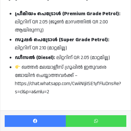
പ്രീമിയം പെട്രോൾ (Premium Grade Petrol):
ലിറ്ററിന് QR 2.05 (ജൂൺ മാസത്തിൽ QR 2.00
ആയിരുന്നു)
സൂപ്പർ പെട്രോൾ (Super Grade Petrol):
ലിറ്ററിന് QR 2.10 (മാറ്റമില്ല)
ഡീസൽ (Diesel):
ലിറ്ററിന് QR 2.05 (മാറ്റമില്ല)
ഖത്തർ മലയാളീസ് ഗ്രൂപ്പിൽ ഇതുവരെ
ജോയിൻ ചെയ്യാത്തവർക്ക് –
https://chat.whatsapp.com/CwiiNIjiISE1yfFluDnsRe?
s=cl&p=a&mlu=2
Facebook
Wh