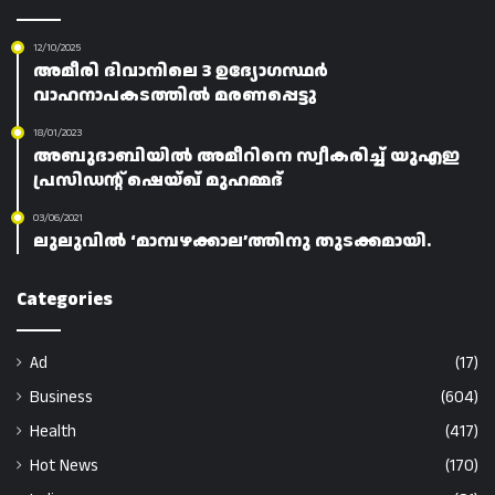
12/10/2025
അമീരി ദിവാനിലെ 3 ഉദ്യോഗസ്ഥർ
വാഹനാപകടത്തിൽ മരണപ്പെട്ടു
18/01/2023
അബുദാബിയിൽ അമീറിനെ സ്വീകരിച്ച് യുഎഇ
പ്രസിഡന്റ് ഷെയ്ഖ് മുഹമ്മദ്
03/06/2021
ലുലുവിൽ ‘മാമ്പഴക്കാല’ത്തിനു തുടക്കമായി.
Categories
Ad
(17)
Business
(604)
Health
(417)
Hot News
(170)