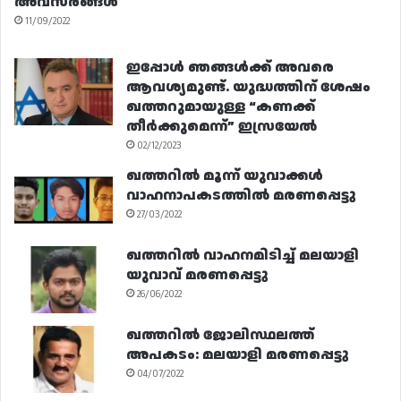
അവസരങ്ങൾ
11/09/2022
ഇപ്പോൾ ഞങ്ങൾക്ക് അവരെ
ആവശ്യമുണ്ട്. യുദ്ധത്തിന് ശേഷം
ഖത്തറുമായുള്ള “കണക്ക്
തീർക്കുമെന്ന്” ഇസ്രയേൽ
02/12/2023
ഖത്തറിൽ മൂന്ന് യുവാക്കൾ
വാഹനാപകടത്തിൽ മരണപ്പെട്ടു
27/03/2022
ഖത്തറിൽ വാഹനമിടിച്ച് മലയാളി
യുവാവ് മരണപ്പെട്ടു
26/06/2022
ഖത്തറിൽ ജോലിസ്ഥലത്ത്
അപകടം: മലയാളി മരണപ്പെട്ടു
04/07/2022