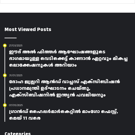
Most Viewed Posts
27/03/2025
ഈദ് അൽ ഫിത്തർ ആഘോഷങ്ങളുടെ
ഭാഗമായുള്ള വെടിക്കെട്ട് കാണാൻ ഏറ്റവും മികച്ച
ലൊക്കേഷനുകൾ അറിയാം
31/01/2025
ദോഹ ജ്വല്ലറി ആൻഡ് വാച്ചസ് എക്‌സിബിഷൻ
പ്രധാനമന്ത്രി ഉദ്ഘാടനം ചെയ്‌തു,
എക്‌സിബിഷനിൽ ഇന്ത്യൻ പവലിയനും
07/05/2025
ഗ്രാൻഡ് ഹൈപ്പർമാർകെറ്റിൽ മാംഗോ ഫെസ്റ്റ്,
മെയ് 11 വരെ
Categories