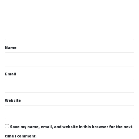
m
e
n
t
*
Name
Email
Website
Save my name, email, and website in this browser for the next
time I comment.