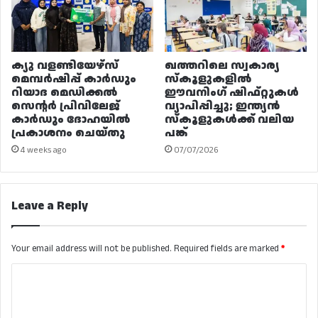
ക്യു വളണ്ടിയേഴ്‌സ്
ഖത്തറിലെ സ്വകാര്യ
മെമ്പർഷിപ്പ് കാർഡും
സ്കൂളുകളിൽ
റിയാദ മെഡിക്കൽ
ഈവനിംഗ് ഷിഫ്റ്റുകൾ
സെന്റർ പ്രിവിലേജ്
വ്യാപിപ്പിച്ചു; ഇന്ത്യൻ
കാർഡും ദോഹയിൽ
സ്കൂളുകൾക്ക് വലിയ
പ്രകാശനം ചെയ്തു
പങ്ക്
4 weeks ago
07/07/2026
Leave a Reply
Your email address will not be published.
Required fields are marked
*
C
o
m