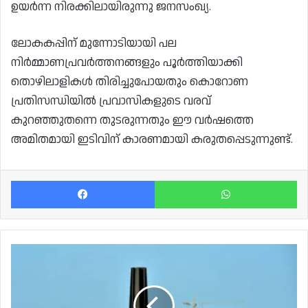
ഉയർന്ന നിരക്കിലായിരുന്നു ജനസംഖ്യ.
ലോകകപ്പിന് മുന്നോടിയായി പല
നിർമ്മാണപ്രവർത്തനങ്ങളും പൂർത്തിയാക്കി
തൊഴിലാളികൾ തിരിച്ചുപോയതും കൊറോണ
പ്രതിസന്ധിയിൽ പ്രവാസികളുടെ വരവ്
കുറഞ്ഞുതന്നെ തുടരുന്നതും ഈ വർഷത്തെ
അമിതമായി ഇടിവിന് കാരണമായി കരുതപ്പെടുന്നുണ്ട്.
Facebook
Wh
വേനൽ
തീർന്നു.
ശൈത്യത്തിലേക്ക്
ചൂട്
കുറച്ച്