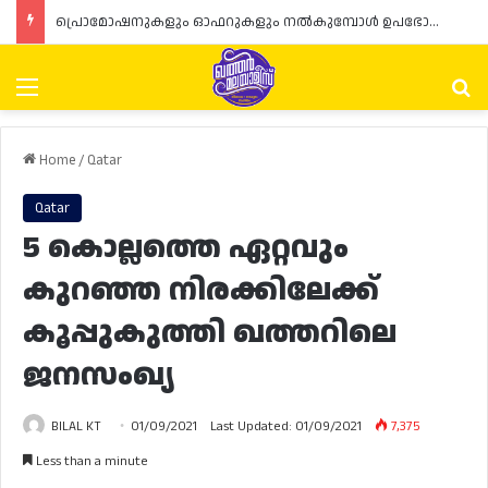
പ്രൊമോഷനുകളും ഓഫറുകളും നൽകുമ്പോൾ ഉപഭോക്താക്കളുടെ അവകാശങ്ങൾ ഉറപ്പാക്കണമെന്ന് ഖത്തർ വാണിജ്യ വ്യവസായ മന്ത്രാലയത്തിന്റെ (MoCI) നിർദ്ദേശം
Menu
Se
Home
/
Qatar
Qatar
5 കൊല്ലത്തെ ഏറ്റവും
കുറഞ്ഞ നിരക്കിലേക്ക്
കൂപ്പുകുത്തി ഖത്തറിലെ
ജനസംഖ്യ
BILAL KT
01/09/2021
Last Updated: 01/09/2021
7,375
Less than a minute