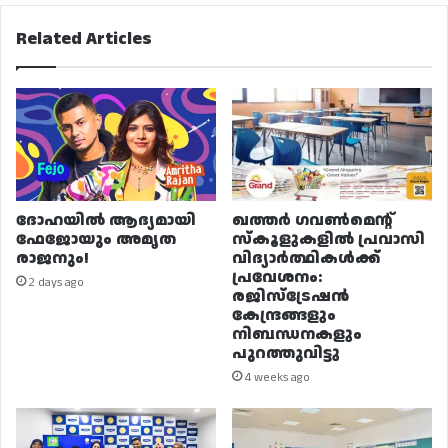
Related Articles
ദോഹയിൽ ആദ്യമായി
ഖത്തർ ഗവൺമെന്റ്
ഫേജോയും അമൃത
സ്കൂളുകളിൽ പ്രവാസി
രാജനും!
വിദ്യാർത്ഥികൾക്ക്
പ്രവേശനം:
2 days ago
രജിസ്ട്രേഷൻ
കേന്ദ്രങ്ങളും
നിബന്ധനകളും
പുറത്തുവിട്ടു
4 weeks ago