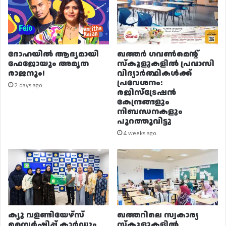
ദോഹയിൽ ആദ്യമായി
ഖത്തർ ഗവൺമെന്റ്
ഫേജോയും അമൃത
സ്കൂളുകളിൽ പ്രവാസി
രാജനും!
വിദ്യാർത്ഥികൾക്ക്
പ്രവേശനം:
2 days ago
രജിസ്ട്രേഷൻ
കേന്ദ്രങ്ങളും
നിബന്ധനകളും
പുറത്തുവിട്ടു
4 weeks ago
ക്യു വളണ്ടിയേഴ്‌സ്
ഖത്തറിലെ സ്വകാര്യ
മെമ്പർഷിപ്പ് കാർഡും
സ്കൂളുകളിൽ