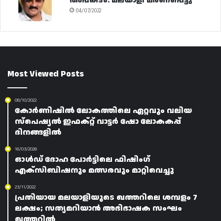
അപകടം: മലയാളി മരണപ്പെട്ടു
04/07/2022
Most Viewed Posts
08/10/2022
കോർണിഷിൽ ലോകത്തിലെ ഏറ്റവും വലിയ
സ്പെഷ്യൽ ഇഫക്റ്റ് വാട്ടർ ഷോ ലോകകപ്പ്
ദിനങ്ങളിൽ
16/03/2026
ഓൾഡ് ദോഹ പോർട്ടിലെ ഫിഷിംഗ്
എക്സിബിഷനും മത്സരവും മാറ്റിവെച്ചു
23/11/2022
പ്രതിയായ മലയാളിയുടെ ഖത്തറിലെ ശമ്പളം 7
ലക്ഷം; സത്യമറിയാൻ അഭിഭാഷക സംഘം
ഖത്തറിൽ