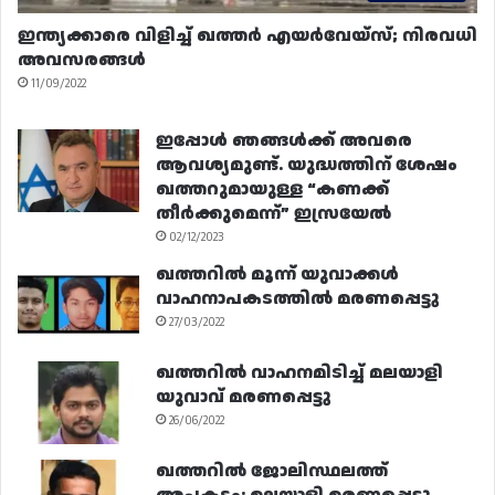
ഇന്ത്യക്കാരെ വിളിച്ച് ഖത്തർ എയർവേയ്‌സ്; നിരവധി
അവസരങ്ങൾ
11/09/2022
ഇപ്പോൾ ഞങ്ങൾക്ക് അവരെ
ആവശ്യമുണ്ട്. യുദ്ധത്തിന് ശേഷം
ഖത്തറുമായുള്ള “കണക്ക്
തീർക്കുമെന്ന്” ഇസ്രയേൽ
02/12/2023
ഖത്തറിൽ മൂന്ന് യുവാക്കൾ
വാഹനാപകടത്തിൽ മരണപ്പെട്ടു
27/03/2022
ഖത്തറിൽ വാഹനമിടിച്ച് മലയാളി
യുവാവ് മരണപ്പെട്ടു
26/06/2022
ഖത്തറിൽ ജോലിസ്ഥലത്ത്