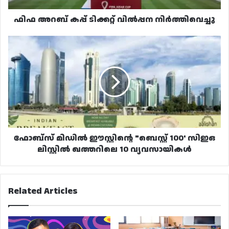
ഫിഫ അറബ് കപ്പ് ടിക്കറ്റ് വിൽപ്പന നിർത്തിവെച്ചു
ഫോബ്‌സ്
മിഡിൽ
ഈസ്റ്റിന്റെ
"ബെസ്റ്റ്
100'
സിഇഒ
ലിസ്റ്റിൽ
ഖത്തറിലെ
10
വ്യവസായികൾ
ഫോബ്‌സ് മിഡിൽ ഈസ്റ്റിന്റെ "ബെസ്റ്റ് 100' സിഇഒ
ലിസ്റ്റിൽ ഖത്തറിലെ 10 വ്യവസായികൾ
Related Articles