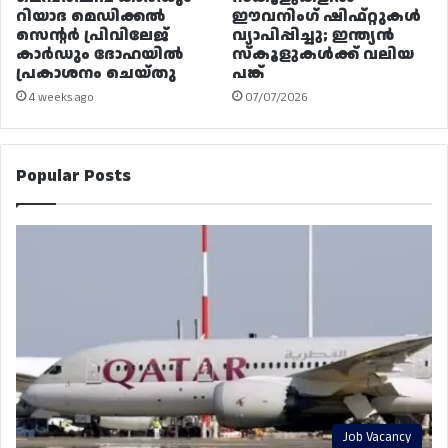
റിയാദ മെഡിക്കൽ
ഈവനിംഗ് ഷിഫ്റ്റുകൾ
സെന്റർ പ്രിവിലേജ്
വ്യാപിപ്പിച്ചു; ഇന്ത്യൻ
കാർഡും ദോഹയിൽ
സ്കൂളുകൾക്ക് വലിയ
പ്രകാശനം ചെയ്തു
പങ്ക്
4 weeks ago
07/07/2026
Popular Posts
Job Vacancy