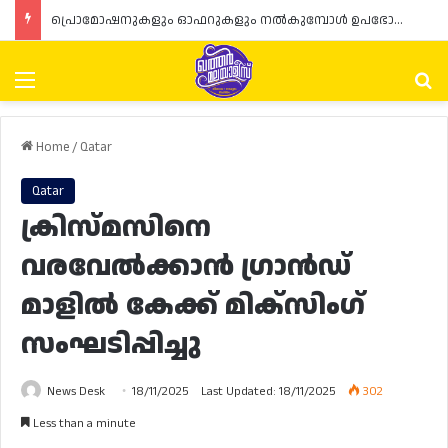
പ്രൊമോഷനുകളും ഓഫറുകളും നൽകുമ്പോൾ ഉപഭോക്താക്കളുടെ അവകാശങ്ങൾ ഉറപ്പാക്കണമെന്ന് ഖത്തർ വാണിജ്യ വ്യവസായ മന്ത്രാലയത്തിന്റെ (MoCI) നിർദ്ദേശം
Menu
Se
Home
/
Qatar
Qatar
ക്രിസ്മസിനെ
വരവേൽക്കാൻ ഗ്രാൻഡ്
മാളിൽ കേക്ക് മിക്സിംഗ്
സംഘടിപ്പിച്ചു
News Desk
18/11/2025
Last Updated: 18/11/2025
302
Less than a minute