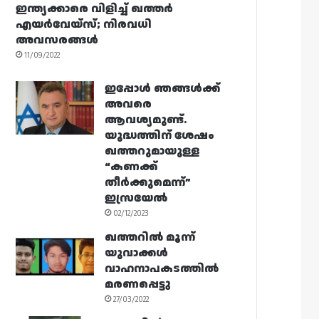
ഇന്ത്യക്കാരെ വിളിച്ച് ഖത്തർ
എയർവേയ്‌സ്; നിരവധി
അവസരങ്ങൾ
11/09/2022
ഇപ്പോൾ ഞങ്ങൾക്ക്
അവരെ
ആവശ്യമുണ്ട്.
യുദ്ധത്തിന് ശേഷം
ഖത്തറുമായുള്ള
“കണക്ക്
തീർക്കുമെന്ന്”
ഇസ്രയേൽ
02/12/2023
ഖത്തറിൽ മൂന്ന്
യുവാക്കൾ
വാഹനാപകടത്തിൽ
മരണപ്പെട്ടു
27/03/2022