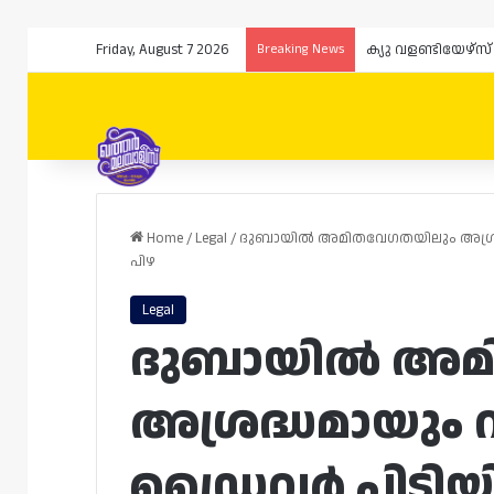
Friday, August 7 2026
Breaking News
ക്യു വളണ്ടിയേഴ്
Home
/
Legal
/
ദുബായിൽ അമിതവേഗതയിലും അശ്രദ്
പിഴ
Legal
ദുബായിൽ അമ
അശ്രദ്ധമായും 
ഡ്രൈവർ പിടിയി