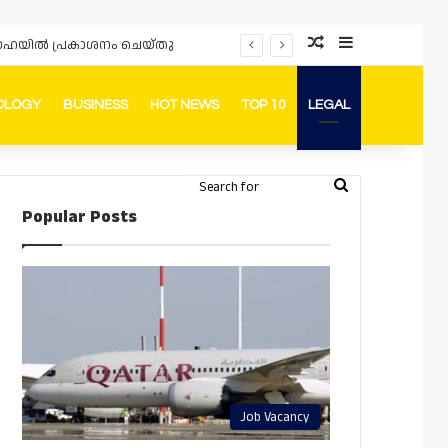
Random Article
Sidebar
ം ദോഹയിൽ പ്രകാശനം ചെയ്തു
OLOGY
BUSINESS
HOT NEWS
TOP 10
LEGAL
ook
stagram
Telegram
Whatsapp
Random Article
Switch skin
Search
Login
Popular Posts
for
Job Vacancy