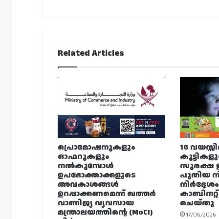
Related Articles
പ്രൊമോഷനുകളും
16 വയസ്സ
ഓഫറുകളും
കുട്ടികള
നൽകുമ്പോൾ
സുരക്ഷ ഉ
ഉപഭോക്താക്കളുടെ
പുതിയ ന
അവകാശങ്ങൾ
നിർദ്ദേശ
ഉറപ്പാക്കണമെന്ന് ഖത്തർ
കാബിനറ
വാണിജ്യ വ്യവസായ
ചെയ്തു
മന്ത്രാലയത്തിന്റെ (MoCI)
17/06/2026