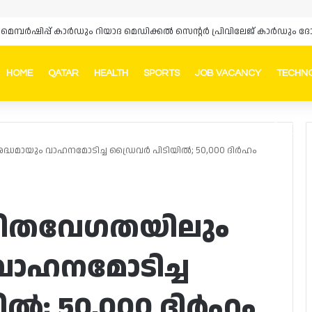
‌സ് മെമ്പർഷിപ്പ് കാർഡും റിയാദ മെഡിക്കൽ സെന്റർ പ്രിവിലേജ് കാർഡു
HOME
QATAR
HEALTH
SPORTS
JOB VACANCY
TECHN
Faceb
In
ധമായും വാഹനമോടിച്ച ഡ്രൈവർ പിടിയിൽ; 50,000 ദിർഹം
ിതവേഗതയിലും
വാഹനമോടിച്ച
ൽ; 50,000 ദിർഹം