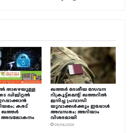
ിൽ താഴെയുള്ള
ഖത്തർ ദേശീയ സേവന
ുടെ ഡിജിറ്റൽ
റിക്രൂട്ട്മെന്റ്: ഖത്തറിൽ
റപ്പാക്കാൻ
ജനിച്ച പ്രവാസി
ിയമം; കരട്
യുവാക്കൾക്കും ഇപ്പോൾ
ം ഖത്തർ
അവസരം; അറിയാം
്റ് അവലോകനം
വിശദമായി
09/06/2026