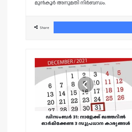
മുൻകൂർ അനുമതി നിർബന്ധം.
Share
ഡിസംബർ
31:
നാളേക്ക്
ഖത്തറിൽ
ഓർമിക്കേണ്ട
3
സുപ്രധാന
കാര്യങ്ങൾ
ഡിസംബർ 31: നാളേക്ക് ഖത്തറിൽ
ഓർമിക്കേണ്ട 3 സുപ്രധാന കാര്യങ്ങൾ