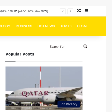
Random Article
Sidebar
പ്രൊമോഷനുകളും ഓഫറുകളും നൽകുമ്പോൾ ഉപഭോക്താക്കളുടെ അവകാശങ്ങൾ ഉറപ്പാക്കണമെന്ന് ഖത്തർ വാണിജ്യ വ്യവസായ മന്ത്രാലയത്തിന്റെ (MoCI) നിർദ്ദേശം
OLOGY
BUSINESS
HOT NEWS
TOP 10
LEGAL
ook
stagram
Telegram
Whatsapp
Random Article
Switch skin
Search
Login
Popular Posts
for
Job Vacancy