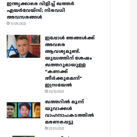
ഇന്ത്യക്കാരെ വിളിച്ച് ഖത്തർ
എയർവേയ്‌സ്; നിരവധി
അവസരങ്ങൾ
11/09/2022
ഇപ്പോൾ ഞങ്ങൾക്ക്
അവരെ
ആവശ്യമുണ്ട്.
യുദ്ധത്തിന് ശേഷം
ഖത്തറുമായുള്ള
“കണക്ക്
തീർക്കുമെന്ന്”
ഇസ്രയേൽ
02/12/2023
ഖത്തറിൽ മൂന്ന്
യുവാക്കൾ
വാഹനാപകടത്തിൽ
മരണപ്പെട്ടു
27/03/2022