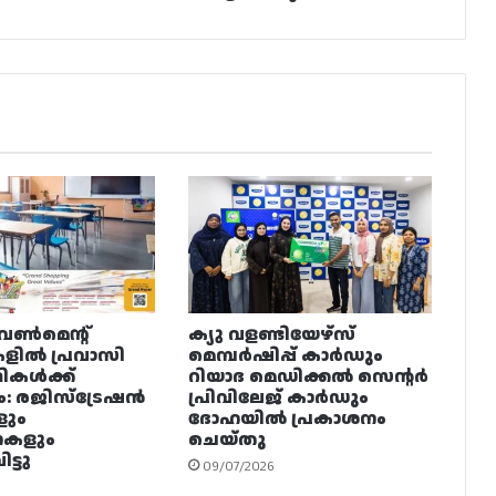
വൺമെന്റ്
ക്യു വളണ്ടിയേഴ്‌സ്
ളിൽ പ്രവാസി
മെമ്പർഷിപ്പ് കാർഡും
ഥികൾക്ക്
റിയാദ മെഡിക്കൽ സെന്റർ
ം: രജിസ്ട്രേഷൻ
പ്രിവിലേജ് കാർഡും
ളും
ദോഹയിൽ പ്രകാശനം
നകളും
ചെയ്തു
ട്ടു
09/07/2026