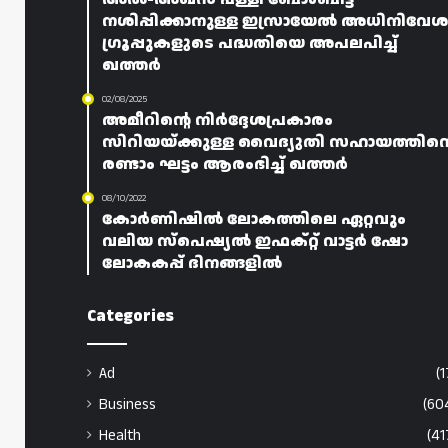
നശിപ്പിക്കാനുള്ള ഇസ്രായേൽ അധിനിവേശ
ഗ്രൂപ്പുകളുടെ പദ്ധതിയെ അപലപിച്ച്
ഖത്തർ
02/08/2025
അമീറിന്റെ നിർദ്ദേശപ്രകാരം
സിറിയയ്ക്കുള്ള വൈദ്യുതി സഹായത്തിന്റ
രണ്ടാം ഘട്ടം ആരംഭിച്ച് ഖത്തർ
08/10/2022
കോർണിഷിൽ ലോകത്തിലെ ഏറ്റവും
വലിയ സ്പെഷ്യൽ ഇഫക്റ്റ് വാട്ടർ ഷോ
ലോകകപ്പ് ദിനങ്ങളിൽ
Categories
Ad
(1
Business
(60
Health
(41