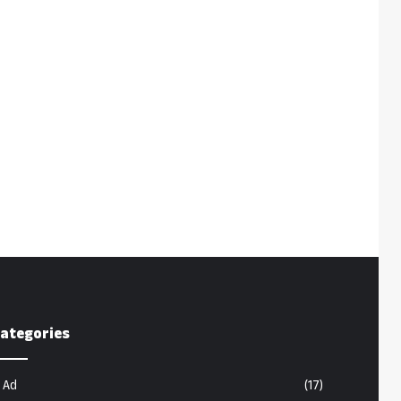
ategories
Ad
(17)