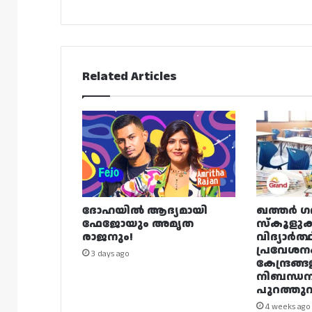
Related Articles
ദോഹയിൽ ആദ്യമായി
ഖത്തർ ഗ
ഫേജോയും അമൃത
സ്കൂളുക
രാജനും!
വിദ്യാർത്
പ്രവേശന
3 days ago
കേന്ദ്രങ്ങ
നിബന്ധ
പുറത്തുവി
4 weeks ago