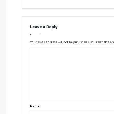
Leave a Reply
Your email address will not be published.
Required fields a
C
o
m
m
e
n
t
*
Name