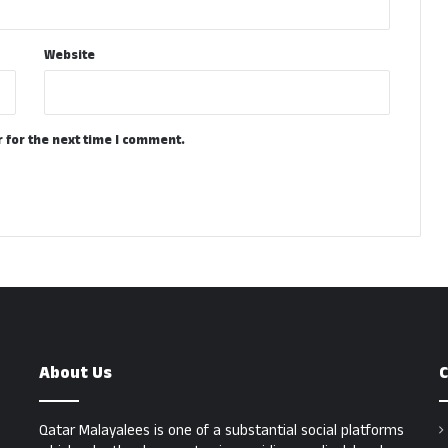
Website
 for the next time I comment.
About Us
C
Qatar Malayalees is one of a substantial social platforms