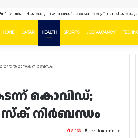
HOME
QATAR
HEALTH
SPORTS
JOB VACANCY
TECHN
Faceb
In
ളെ മുതൽ മാസ്‌ക് നിർബന്ധം
ടന്ന് കൊവിഡ്;
്‌ക് നിർബന്ധം
8,966
Less than a minute