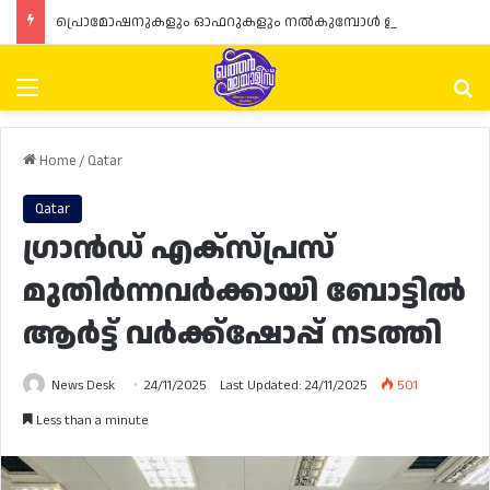
പ്രൊമോഷനുകളും ഓഫറുകളും നൽകുമ്പോൾ ഉപഭോക്താക്കളുടെ അവകാശങ്ങൾ ഉറപ്പാക്കണമെന്ന് ഖത്തർ വാണിജ്യ വ്യവസായ മന്ത്രാലയത്തിന്റെ (MoCI) നിർദ്ദേശം
Menu
Se
Home
/
Qatar
Qatar
ഗ്രാൻഡ് എക്സ്പ്രസ്
മുതിർന്നവർക്കായി ബോട്ടിൽ
ആർട്ട് വർക്ക്‌ഷോപ്പ് നടത്തി
News Desk
24/11/2025
Last Updated: 24/11/2025
501
Less than a minute