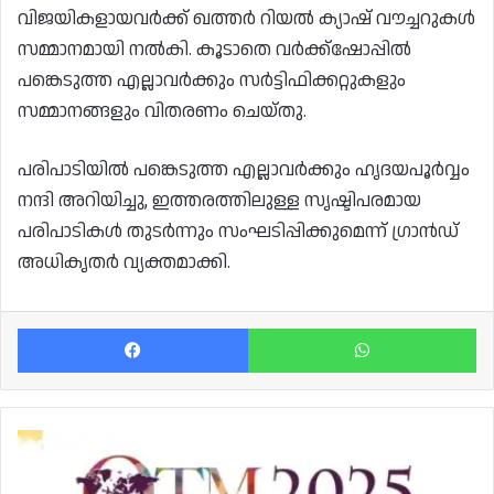
വിജയികളായവർക്ക് ഖത്തർ റിയൽ ക്യാഷ് വൗച്ചറുകൾ
സമ്മാനമായി നൽകി. കൂടാതെ വർക്ക്‌ഷോപ്പിൽ
പങ്കെടുത്ത എല്ലാവർക്കും സർട്ടിഫിക്കറ്റുകളും
സമ്മാനങ്ങളും വിതരണം ചെയ്തു.
പരിപാടിയിൽ പങ്കെടുത്ത എല്ലാവർക്കും ഹൃദയപൂർവ്വം
നന്ദി അറിയിച്ചു, ഇത്തരത്തിലുള്ള സൃഷ്ടിപരമായ
പരിപാടികൾ തുടർന്നും സംഘടിപ്പിക്കുമെന്ന് ഗ്രാൻഡ്
അധികൃതർ വ്യക്തമാക്കി.
Facebook
Wh
ടൂറിസം
എക്‌സ്‌പോ
"ഖത്തർ