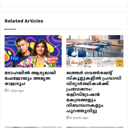
Related Articles
ദോഹയിൽ ആദ്യമായി
ഖത്തർ ഗവൺമെന്റ്
ഫേജോയും അമൃത
സ്കൂളുകളിൽ പ്രവാസി
രാജനും!
വിദ്യാർത്ഥികൾക്ക്
പ്രവേശനം:
2 days ago
രജിസ്ട്രേഷൻ
കേന്ദ്രങ്ങളും
നിബന്ധനകളും
പുറത്തുവിട്ടു
4 weeks ago