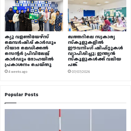
ക്യു വളണ്ടിയേഴ്‌സ്
ഖത്തറിലെ സ്വകാര്യ
മെമ്പർഷിപ്പ് കാർഡും
സ്കൂളുകളിൽ
റിയാദ മെഡിക്കൽ
ഈവനിംഗ് ഷിഫ്റ്റുകൾ
സെന്റർ പ്രിവിലേജ്
വ്യാപിപ്പിച്ചു; ഇന്ത്യൻ
കാർഡും ദോഹയിൽ
സ്കൂളുകൾക്ക് വലിയ
പ്രകാശനം ചെയ്തു
പങ്ക്
4 weeks ago
07/07/2026
Popular Posts