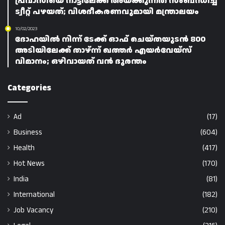
പ്രവാസിയെ നാട്ടിലേക്ക് അയക്കുന്നത് സംബന്ധിച്ച
ട്വീറ്റ് പഴയത്; വിശദീകരണവുമായി മന്ത്രാലയം
10/02/2023
ദോഹയിൽ നിന്ന് ടേക്ക് ഓഫ് ചെയ്തയുടൻ 800
അടിയിലേക്ക് താഴ്ന്ന് ഖത്തർ എയർവേയ്‌സ്
വിമാനം; ഒഴിവായത് വൻ ദുരന്തം
Categories
Ad
(17)
Business
(604)
Health
(417)
Hot News
(170)
India
(81)
International
(182)
Job Vacancy
(210)