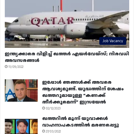
Job Vacancy
ഇന്ത്യക്കാരെ വിളിച്ച് ഖത്തർ എയർവേയ്‌സ്; നിരവധി
അവസരങ്ങൾ
11/09/2022
ഇപ്പോൾ ഞങ്ങൾക്ക് അവരെ
ആവശ്യമുണ്ട്. യുദ്ധത്തിന് ശേഷം
ഖത്തറുമായുള്ള “കണക്ക്
തീർക്കുമെന്ന്” ഇസ്രയേൽ
02/12/2023
ഖത്തറിൽ മൂന്ന് യുവാക്കൾ
വാഹനാപകടത്തിൽ മരണപ്പെട്ടു
27/03/2022