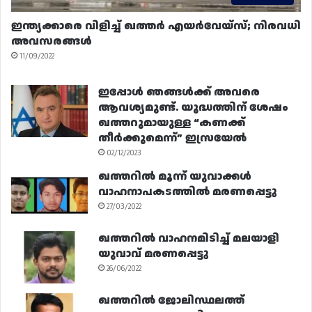
ഇന്ത്യക്കാരെ വിളിച്ച് ഖത്തർ എയർവേയ്‌സ്; നിരവധി
അവസരങ്ങൾ
11/09/2022
ഇപ്പോൾ ഞങ്ങൾക്ക് അവരെ
ആവശ്യമുണ്ട്. യുദ്ധത്തിന് ശേഷം
ഖത്തറുമായുള്ള “കണക്ക്
തീർക്കുമെന്ന്” ഇസ്രയേൽ
02/12/2023
ഖത്തറിൽ മൂന്ന് യുവാക്കൾ
വാഹനാപകടത്തിൽ മരണപ്പെട്ടു
27/03/2022
ഖത്തറിൽ വാഹനമിടിച്ച് മലയാളി
യുവാവ് മരണപ്പെട്ടു
26/06/2022
ഖത്തറിൽ ജോലിസ്ഥലത്ത്