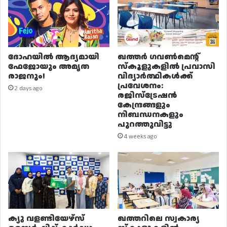
ദോഹയിൽ ആദ്യമായി
ഖത്തർ ഗവൺമെന്റ്
ഫേജോയും അമൃത
സ്കൂളുകളിൽ പ്രവാസി
രാജനും!
വിദ്യാർത്ഥികൾക്ക്
പ്രവേശനം:
2 days ago
രജിസ്ട്രേഷൻ
കേന്ദ്രങ്ങളും
നിബന്ധനകളും
പുറത്തുവിട്ടു
4 weeks ago
ക്യു വളണ്ടിയേഴ്‌സ്
ഖത്തറിലെ സ്വകാര്യ