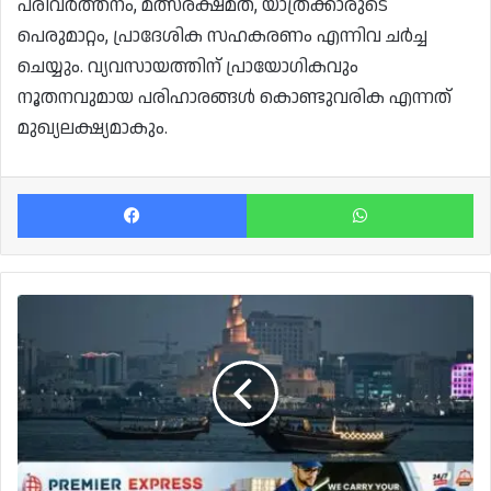
പരിവർത്തനം, മത്സരക്ഷമത, യാത്രക്കാരുടെ
പെരുമാറ്റം, പ്രാദേശിക സഹകരണം എന്നിവ ചർച്ച
ചെയ്യും. വ്യവസായത്തിന് പ്രായോഗികവും
നൂതനവുമായ പരിഹാരങ്ങൾ കൊണ്ടുവരിക എന്നത്
മുഖ്യലക്ഷ്യമാകും.
Facebook
Wh
ഖത്തർ
കൂടുതൽ
തണുപ്പിലേക്ക്;
അൽ
സുബാന
ഉദിച്ചു