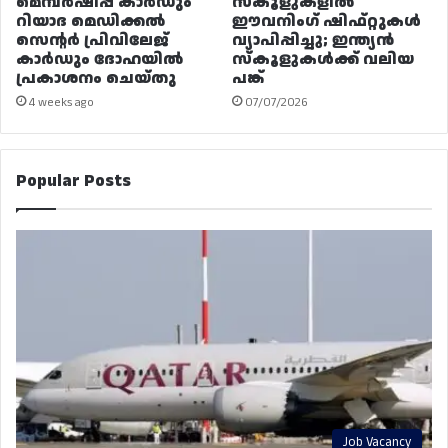
മെമ്പർഷിപ്പ് കാർഡും
സ്കൂളുകളിൽ
റിയാദ മെഡിക്കൽ
ഈവനിംഗ് ഷിഫ്റ്റുകൾ
സെന്റർ പ്രിവിലേജ്
വ്യാപിപ്പിച്ചു; ഇന്ത്യൻ
കാർഡും ദോഹയിൽ
സ്കൂളുകൾക്ക് വലിയ
പ്രകാശനം ചെയ്തു
പങ്ക്
4 weeks ago
07/07/2026
Popular Posts
Job Vacancy