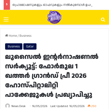
പ്രൊമോഷനുകളും ഓഫറുകളും നൽകുമ്പോൾ ഉപഭോക്താക്കളുടെ അവകാശങ്ങൾ ഉറപ്പാക്കണമെന്ന് ഖത്തർ വാണിജ്യ വ്യവസായ മന്ത്രാലയത്തിന്റെ (MoCI) നിർദ്ദേശം
Menu
Se
Home
/
Business
Business
Qatar
ലുസൈൽ ഇന്റർനാഷണൽ
സർക്യൂട്ട്: ഫോർമുല 1
ഖത്തർ ഗ്രാൻഡ് പ്രീ 2026
ഹോസ്പിറ്റാലിറ്റി
പാക്കേജുകൾ പ്രഖ്യാപിച്ചു
News Desk
16/05/2026
Last Updated: 16/05/2026
250