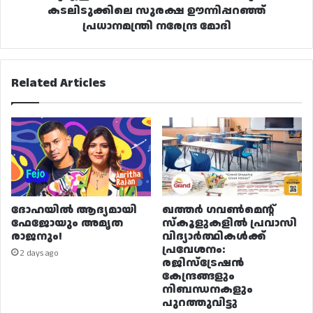
കടലിടുക്കിലെ സുരക്ഷ ഊന്നിപ്പറഞ്ഞ്
പ്രധാനമന്ത്രി നരേന്ദ്ര മോദി
Related Articles
ദോഹയിൽ ആദ്യമായി
ഖത്തർ ഗവൺമെന്റ്
ഫേജോയും അമൃത
സ്കൂളുകളിൽ പ്രവാസി
രാജനും!
വിദ്യാർത്ഥികൾക്ക്
പ്രവേശനം:
2 days ago
രജിസ്ട്രേഷൻ
കേന്ദ്രങ്ങളും
നിബന്ധനകളും
പുറത്തുവിട്ടു