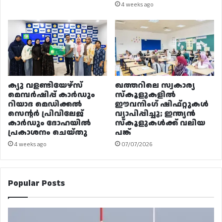
4 weeks ago
ക്യു വളണ്ടിയേഴ്‌സ്
ഖത്തറിലെ സ്വകാര്യ
മെമ്പർഷിപ്പ് കാർഡും
സ്കൂളുകളിൽ
റിയാദ മെഡിക്കൽ
ഈവനിംഗ് ഷിഫ്റ്റുകൾ
സെന്റർ പ്രിവിലേജ്
വ്യാപിപ്പിച്ചു; ഇന്ത്യൻ
കാർഡും ദോഹയിൽ
സ്കൂളുകൾക്ക് വലിയ
പ്രകാശനം ചെയ്തു
പങ്ക്
4 weeks ago
07/07/2026
Popular Posts