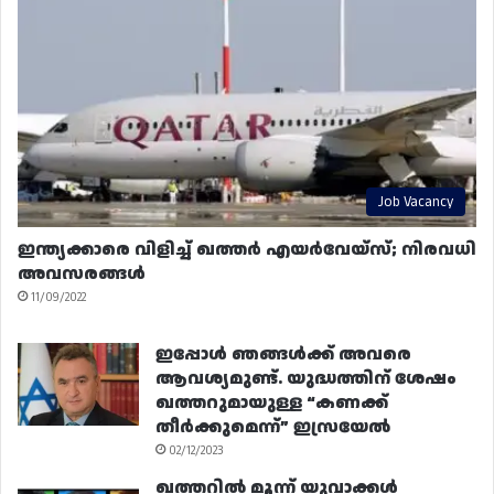
Job Vacancy
ഇന്ത്യക്കാരെ വിളിച്ച് ഖത്തർ എയർവേയ്‌സ്; നിരവധി
അവസരങ്ങൾ
11/09/2022
ഇപ്പോൾ ഞങ്ങൾക്ക് അവരെ
ആവശ്യമുണ്ട്. യുദ്ധത്തിന് ശേഷം
ഖത്തറുമായുള്ള “കണക്ക്
തീർക്കുമെന്ന്” ഇസ്രയേൽ
02/12/2023
ഖത്തറിൽ മൂന്ന് യുവാക്കൾ