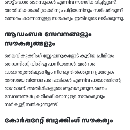
ഔട്ട്ഡോർ ടെറസുകൾ എന്നിവ സജ്ജീകരിച്ചിട്ടുണ്ട്.
അതിഥികൾക്ക് ട്രാക്കിനും പിറ്റ്‌ലേനിനും സമീപമിരുന്ന്
മത്സരം കാണാനുള്ള സൗകര്യം ഇതിലൂടെ ലഭിക്കുന്നു.
ആഡംബര സേവനങ്ങളും
സൗകര്യങ്ങളും
ലൈവ് കുക്കിംഗ് സ്റ്റേഷനുകളോട് കൂടിയ പ്രീമിയം
ഡൈനിംഗ്, വിശിഷ്ട പാനീയങ്ങൾ, മൽസര
വാരാന്ത്യത്തിലുടനീളം നീണ്ടുനിൽക്കുന്ന പ്രത്യേക
തത്സമയ വിനോദ പരിപാടികൾ എന്നിവ പാക്കേജിന്റെ
ഭാഗമാണ്. അതിഥികളുടെ ആവശ്യാനുസരണം
സേവനങ്ങൾ ക്രമീകരിക്കാനുള്ള സൗകര്യവും
സർക്യൂട്ട് നൽകുന്നുണ്ട്.
കോർപ്പറേറ്റ് ബുക്കിംഗ് സൗകര്യം