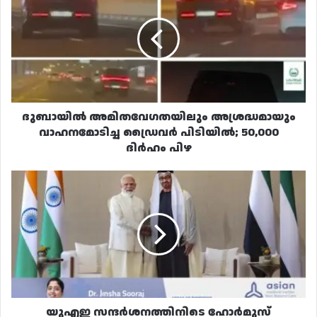
അശ്രദ്ധമായും
വാഹനമോടിച്ച
ഡ്രൈവർ
പിടിയിൽ;
50,000
ദിർഹം
പിഴ
ദുബായിൽ അമിതവേഗതയിലും അശ്രദ്ധമായും
വാഹനമോടിച്ച ഡ്രൈവർ പിടിയിൽ; 50,000
ദിർഹം പിഴ
യുഎഇ
സന്ദർശനത്തിനിടെ
ഹോർമുസ്
കടലിടുക്കിലെ
സുരക്ഷ
ഊന്നിപ്പറഞ്ഞ്
പ്രധാനമന്ത്രി
നരേന്ദ്ര
മോദി
യുഎഇ സന്ദർശനത്തിനിടെ ഹോർമുസ്