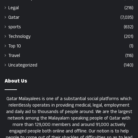
Legal
(216)
Qatar
(7,035)
sports
(632)
Technology
(201)
Top 10
(1)
Travel
(116)
Uncategorized
(140)
About Us
Qatar Malayalees is one of a substantial social platforms which
relentlessly operates in providing medical, legal, employment
and daily aid to thousands of people around. We are the largest
network among the Malayalam speaking people of Qatar with
more than 129,000 members and around 91,000 actively
engaged people both online and offline. Our notion is to help
people to come out of their shackles of difficulties so as to lead