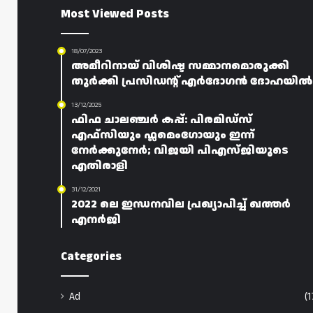
Most Viewed Posts
18/07/2023
അമീറിനായ് വിശിഷ്ട സമ്മാനമൊരുക്കി
തുർക്കി പ്രസിഡന്റ് എർദോഗൻ ദോഹയിൽ
13/12/2025
ഫിഫ ചാലഞ്ചർ കപ്പ്: പിരമിഡ്സ്
എഫ്‌സിയും ഫ്ലമെംഗോയും ഇന്ന്
നേർക്കുനേർ; വിജയി പിഎസ്ജിയുടെ
എതിരാളി
31/12/2021
2022 ലെ ഇന്ധനവില പ്രഖ്യാപിച്ച് ഖത്തർ
എനർജി
Categories
Ad
(1