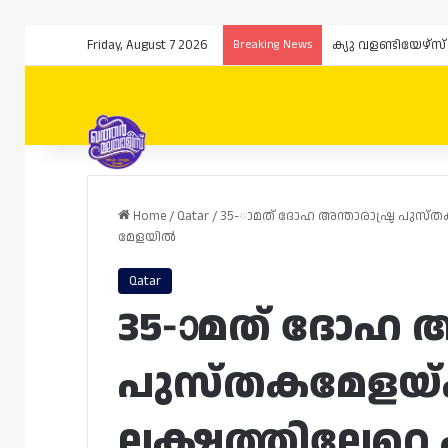
Friday, August 7 2026
Breaking News
ക്യു വളണ്ടിയേഴ്
Home
/
Qatar
/
35-ാമത് ദോഹ അന്താരാഷ്ട്ര പുസ്ത
മേളയിൽ
Qatar
35-ാമത് ദോഹ അന
പുസ്തകമേളയ്ക്ക
ലക്ഷത്തിലേറെ