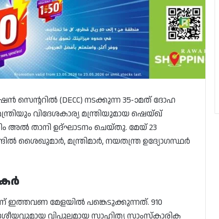
്ററിൽ (DECC) നടക്കുന്ന 35-ാമത് ദോഹ
്ത്രിയും വിദേശകാര്യ മന്ത്രിയുമായ ഷെയ്ഖ്
ം അൽ താനി ഉദ്ഘാടനം ചെയ്തു. മേയ് 23
ങിൽ ശൈഖുമാർ, മന്ത്രിമാർ, നയതന്ത്ര ഉദ്യോഗസ്ഥർ
ധകർ
ാണ് ഇത്തവണ മേളയിൽ പങ്കെടുക്കുന്നത്. 910
േശീയവുമായ വിപുലമായ സാഹിത്യ സാംസ്കാരിക