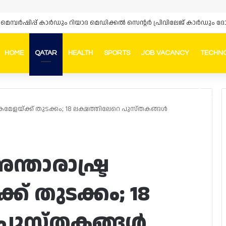
‌സ് മെമ്പർഷിപ്പ് കാർഡും റിയാദ മെഡിക്കൽ സെന്റർ പ്രിവിലേജ് കാർഡു
HOME
QATAR
HEALTH
SPORTS
JOB VACANCY
TECHN
Faceb
In
കമേളയ്ക്ക് തുടക്കം; 18 ലക്ഷത്തിലേറെ പുസ്തകങ്ങൾ
്താരാഷ്ട്ര
് തുടക്കം; 18
 പുസ്തകങ്ങൾ