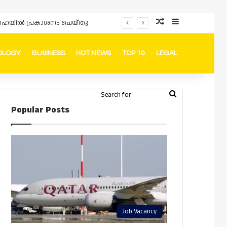
Random Article
Sidebar
ം ദോഹയിൽ പ്രകാശനം ചെയ്തു
OLOGY
BUSINESS
HOT NEWS
TOP 10
LEGAL
ook
stagram
Telegram
Whatsapp
Random Article
Switch skin
Search
Login
Popular Posts
for
Job Vacancy