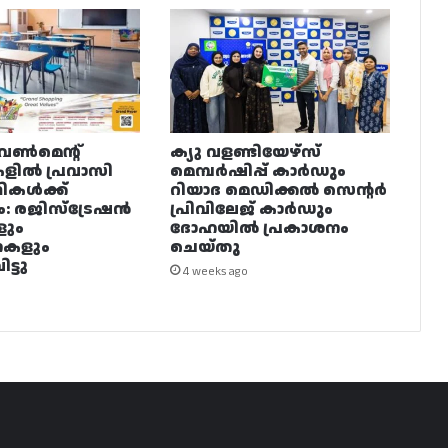
വൺമെന്റ്
ക്യു വളണ്ടിയേഴ്‌സ്
ളിൽ പ്രവാസി
മെമ്പർഷിപ്പ് കാർഡും
ഥികൾക്ക്
റിയാദ മെഡിക്കൽ സെന്റർ
ം: രജിസ്ട്രേഷൻ
പ്രിവിലേജ് കാർഡും
ളും
ദോഹയിൽ പ്രകാശനം
നകളും
ചെയ്തു
ട്ടു
4 weeks ago