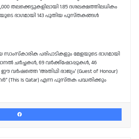
,31,000 തലക്കെട്ടുകളിലായി 1.85 ദശലക്ഷത്തിലധികം
ളയുടെ ഭാഗമായി 143 പുതിയ പുസ്തകങ്ങൾ
യ സാംസ്കാരിക പരിപാടികളും മേളയുടെ ഭാഗമായി
6 പാനൽ ചർച്ചകൾ, 69 വർക്ക്‌ഷോപ്പുകൾ, 46
ഈ വർഷത്തെ ‘അതിഥി രാജ്യം’ (Guest of Honour)
 (This Is Qatar) എന്ന പുസ്തക പദ്ധതിക്കും
Facebook