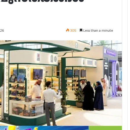
305
Less than a minute
026