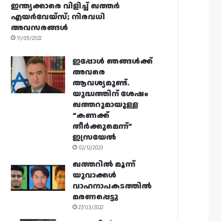
ഇന്ത്യക്കാരെ വിളിച്ച് ഖത്തർ
എയർവേയ്‌സ്; നിരവധി
അവസരങ്ങൾ
11/09/2022
ഇപ്പോൾ ഞങ്ങൾക്ക്
അവരെ
ആവശ്യമുണ്ട്.
യുദ്ധത്തിന് ശേഷം
ഖത്തറുമായുള്ള
“കണക്ക്
തീർക്കുമെന്ന്”
ഇസ്രയേൽ
02/12/2023
ഖത്തറിൽ മൂന്ന്
യുവാക്കൾ
വാഹനാപകടത്തിൽ
മരണപ്പെട്ടു
27/03/2022