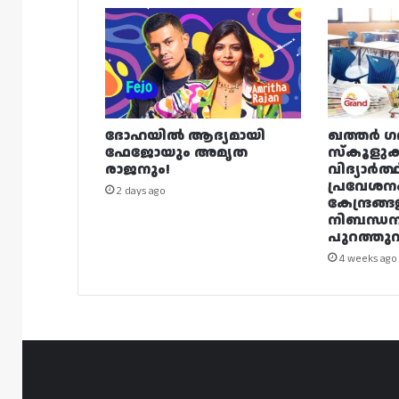
ദോഹയിൽ ആദ്യമായി
ഖത്തർ ഗ
ഫേജോയും അമൃത
സ്കൂളുക
രാജനും!
വിദ്യാർത്
പ്രവേശന
2 days ago
കേന്ദ്രങ്ങ
നിബന്ധ
പുറത്തുവി
4 weeks ago