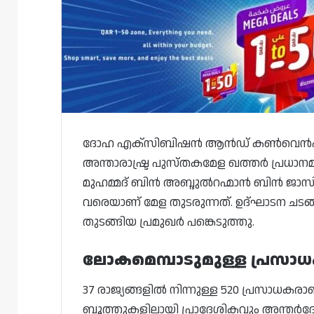
ദോഹ എക്സിബിഷൻ ആൻഡ് കൺവെൻഷൻ സെന
അന്താരാഷ്ട്ര പുസ്തകമേള ഖത്തർ പ്രധാനമന
മുഹമ്മദ് ബിൻ അബ്ദുൽറഹ്മാൻ ബിൻ ജാസി
വരെയാണ് മേള തുടരുന്നത്. ഉദ്ഘാടന ചടങ്
തുടങ്ങിയ പ്രമുഖർ പങ്കെടുത്തു.
ലോകമെമ്പാടുമുള്ള പ്രസാ
37 രാജ്യങ്ങളിൽ നിന്നുള്ള 520 പ്രസാധകര
ബൂത്തുകളിലായി പ്രാദേശികവും അന്തർദ