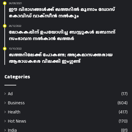
24/08/2021
ഈ വിഭാഗങ്ങൾക്ക് ഖത്തറിൽ മൂന്നാം ഡോസ്
കൊവിഡ് വാക്സീൻ നൽകും
26/12/2022
ലോകകപ്പിന് ഉപയോഗിച്ച ബസ്സുകൾ ലബനന്
സംഭാവന നൽകാൻ ഖത്തർ
10/10/2022
ഖത്തറിലേക്ക് പോകണ്ട; അക്രമാസക്തരായ
ആരാധകരെ വിലക്കി ഇംഗ്ലണ്ട്
Categories
Ad
(17)
Business
(604)
Health
(417)
Hot News
(170)
India
(81)