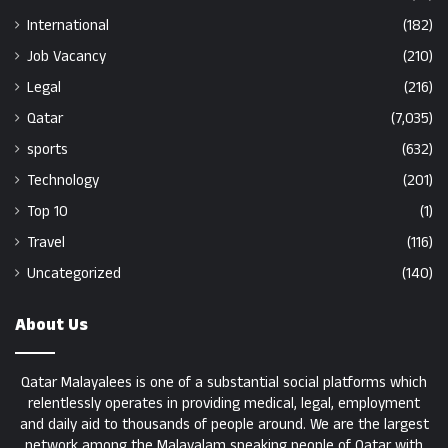
International
(182)
Job Vacancy
(210)
Legal
(216)
Qatar
(7,035)
sports
(632)
Technology
(201)
Top 10
(1)
Travel
(116)
Uncategorized
(140)
About Us
Qatar Malayalees is one of a substantial social platforms which
relentlessly operates in providing medical, legal, employment
and daily aid to thousands of people around. We are the largest
network among the Malayalam speaking people of Qatar with