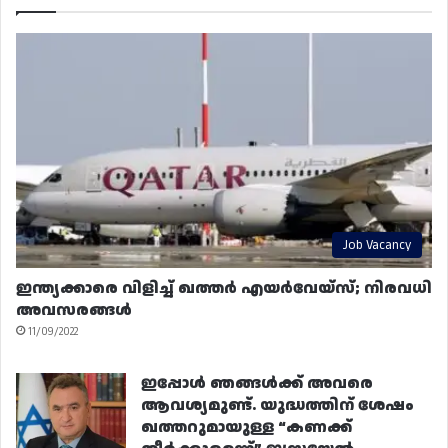
Job Vacancy
ഇന്ത്യക്കാരെ വിളിച്ച് ഖത്തർ എയർവേയ്‌സ്; നിരവധി
അവസരങ്ങൾ
11/09/2022
ഇപ്പോൾ ഞങ്ങൾക്ക് അവരെ
ആവശ്യമുണ്ട്. യുദ്ധത്തിന് ശേഷം
ഖത്തറുമായുള്ള “കണക്ക്