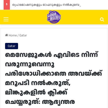
പ്രൊമോഷനുകളും ഓഫറുകളും നൽകുമ്പോൾ ഉപഭോക്താക്കളുടെ അവകാശങ്ങൾ ഉറപ്പാക്കണമെന്ന് ഖത്തർ വാണിജ്യ വ്യവസായ മന്ത്രാലയത്തിന്റെ (MoCI) നിർദ്ദേശം
Menu
Se
Home
/
Qatar
Qatar
മെസേജുകൾ എവിടെ നിന്ന്
വരുന്നുവെന്നു
പരിശോധിക്കാതെ അവയ്ക്ക്
മറുപടി നൽകരുത്,
ലിങ്കുകളിൽ ക്ലിക്ക്
ചെയ്യരുത്: ആഭ്യന്തര