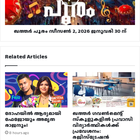
ജനുവരി
30
ന്
ഖത്തർ പൂരം സീസൺ 2, 2026 ജനുവരി 30 ന്
Related Articles
ദോഹയിൽ ആദ്യമായി
ഖത്തർ ഗവൺമെന്റ്
ഫേജോയും അമൃത
സ്കൂളുകളിൽ പ്രവാസി
രാജനും!
വിദ്യാർത്ഥികൾക്ക്
പ്രവേശനം:
8 hours ago
രജിസ്ട്രേഷൻ