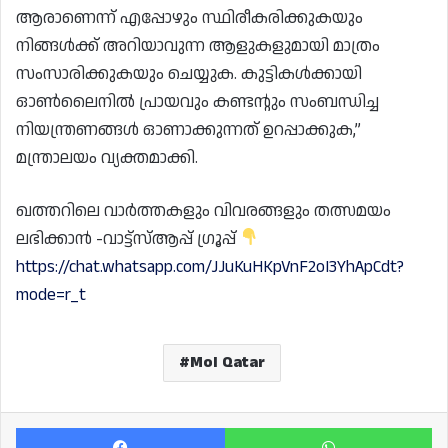
ആരാണെന്ന് എപ്പോഴും സ്ഥിരീകരിക്കുകയും
നിങ്ങൾക്ക് അറിയാവുന്ന ആളുകളുമായി മാത്രം
സംസാരിക്കുകയും ചെയ്യുക. കുട്ടികൾക്കായി
ഓൺലൈനിൽ പ്രായവും കണ്ടന്റും സംബന്ധിച്ച
നിയന്ത്രണങ്ങൾ ഓണാക്കുന്നത് ഉറപ്പാക്കുക,”
മന്ത്രാലയം വ്യക്തമാക്കി.
ഖത്തറിലെ വാർത്തകളും വിവരങ്ങളും തത്സമയം
ലഭിക്കാൻ -വാട്ട്സ്ആപ്പ് ഗ്രൂപ്പ്
https://chat.whatsapp.com/JJuKuHKpVnF2oI3YhApCdt?
mode=r_t
MoI Qatar
Facebook
Wh