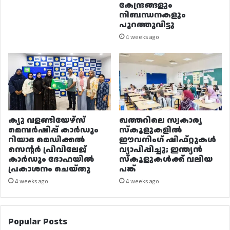
കേന്ദ്രങ്ങളും
നിബന്ധനകളും
പുറത്തുവിട്ടു
4 weeks ago
ക്യു വളണ്ടിയേഴ്‌സ്
ഖത്തറിലെ സ്വകാര്യ
മെമ്പർഷിപ്പ് കാർഡും
സ്കൂളുകളിൽ
റിയാദ മെഡിക്കൽ
ഈവനിംഗ് ഷിഫ്റ്റുകൾ
സെന്റർ പ്രിവിലേജ്
വ്യാപിപ്പിച്ചു; ഇന്ത്യൻ
കാർഡും ദോഹയിൽ
സ്കൂളുകൾക്ക് വലിയ
പ്രകാശനം ചെയ്തു
പങ്ക്
4 weeks ago
4 weeks ago
Popular Posts