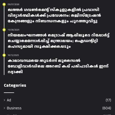
09/07/2026
ഖത്തർ ഗവൺമെന്റ് സ്കൂളുകളിൽ പ്രവാസി
വിദ്യാർത്ഥികൾക്ക് പ്രവേശനം: രജിസ്ട്രേഷൻ
കേന്ദ്രങ്ങളും നിബന്ധനകളും പുറത്തുവിട്ടു
15/08/2025
നിയമലംഘനങ്ങൾ മെട്രാഷ് ആപ്പിലൂടെ റിപ്പോർട്ട്
ചെയ്യാമെന്നോർപ്പിച്ച് മന്ത്രാലയം; ഐഡന്റിറ്റി
രഹസ്യമായി സൂക്ഷിക്കപ്പെടും
18/12/2025
കാലാവസ്ഥയെ തുടർന്ന് ലുസൈൽ
ബോളിവാർഡിലെ അറബ് കപ്പ് പരിപാടികൾ ഇന്ന്
റദ്ദാക്കി
Categories
Ad
(17)
Business
(604)