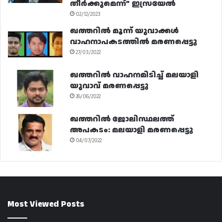
തീർക്കുമെന്ന്” ഇസ്രയേൽ
02/12/2023
ഖത്തറിൽ മൂന്ന് യുവാക്കൾ
വാഹനാപകടത്തിൽ മരണപ്പെട്ടു
27/03/2022
ഖത്തറിൽ വാഹനമിടിച്ച് മലയാളി
യുവാവ് മരണപ്പെട്ടു
26/06/2022
ഖത്തറിൽ ജോലിസ്ഥലത്ത്
അപകടം: മലയാളി മരണപ്പെട്ടു
04/07/2022
Most Viewed Posts