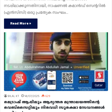
നടപ്പിലാക്കുന്നതിനായി, നാഷണൽ കമാൻഡ് സെന്ററിൽ
(എൻ‌സി‌സി) ഒരു പ്രത്യേക സംഘം…
Read More »
Qatar
BILAL KT
14/07/2025
629
മെട്രാഷ് ആപ്പിലും ആഭ്യന്തര മന്ത്രാലയത്തിന്റെ
വെബ്‌സൈറ്റിലും നിരവധി സുരക്ഷാ സേവനങ്ങൾ