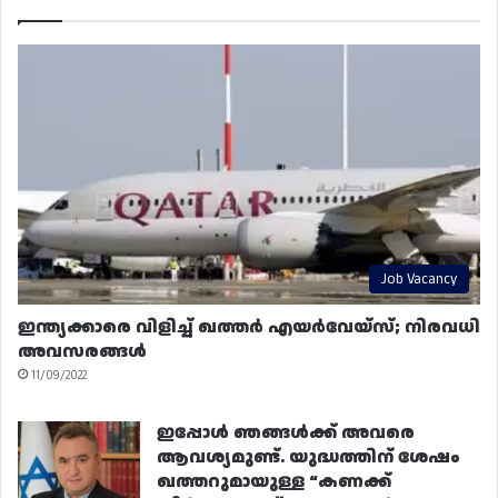
Job Vacancy
ഇന്ത്യക്കാരെ വിളിച്ച് ഖത്തർ എയർവേയ്‌സ്; നിരവധി
അവസരങ്ങൾ
11/09/2022
ഇപ്പോൾ ഞങ്ങൾക്ക് അവരെ
ആവശ്യമുണ്ട്. യുദ്ധത്തിന് ശേഷം
ഖത്തറുമായുള്ള “കണക്ക്