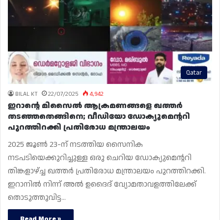
Qatar
BILAL KT
22/07/2025
4,942
ഇറാന്റെ മിസൈൽ ആക്രമണങ്ങളെ ഖത്തർ
തടഞ്ഞതെങ്ങിനെ; വീഡിയോ ഡോക്യൂമെന്ററി
പുറത്തിറക്കി പ്രതിരോധ മന്ത്രാലയം
2025 ജൂൺ 23-ന് നടത്തിയ സൈനിക
നടപടിയെക്കുറിച്ചുള്ള ഒരു ചെറിയ ഡോക്യുമെന്ററി
തിങ്കളാഴ്ച്ച ഖത്തർ പ്രതിരോധ മന്ത്രാലയം പുറത്തിറക്കി.
ഇറാനിൽ നിന്ന് അൽ ഉദൈദ് വ്യോമതാവളത്തിലേക്ക്
തൊടുത്തുവിട്ട…
Read More »