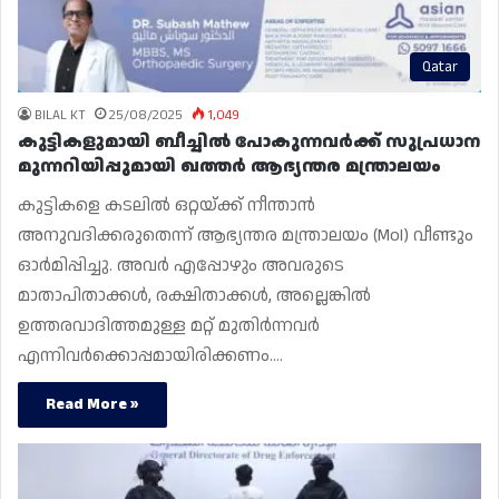
Qatar
BILAL KT
25/08/2025
1,049
കുട്ടികളുമായി ബീച്ചിൽ പോകുന്നവർക്ക് സുപ്രധാന
മുന്നറിയിപ്പുമായി ഖത്തർ ആഭ്യന്തര മന്ത്രാലയം
കുട്ടികളെ കടലിൽ ഒറ്റയ്ക്ക് നീന്താൻ
അനുവദിക്കരുതെന്ന് ആഭ്യന്തര മന്ത്രാലയം (MoI) വീണ്ടും
ഓർമിപ്പിച്ചു. അവർ എപ്പോഴും അവരുടെ
മാതാപിതാക്കൾ, രക്ഷിതാക്കൾ, അല്ലെങ്കിൽ
ഉത്തരവാദിത്തമുള്ള മറ്റ് മുതിർന്നവർ
എന്നിവർക്കൊപ്പമായിരിക്കണം.…
Read More »