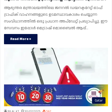
ആഭ്യന്തര മന്ത്രാലയത്തിലെ ജനറൽ ഡയറക്ടറേറ്റ് ഓഫ്
ട്രാഫിക് വാഹനങ്ങളുടെ ഉടമസ്ഥാവകാശം ചെയ്യുന്ന
സംവിധാനത്തിൽ ഒരു പ്രധാന അപ്‌ഡേറ്റ് പ്രഖ്യാപിച്ചു. ഈ
സേവനം ഇപ്പോൾ മെട്രാഷ് മൊബൈൽ ആപ്പ്…
Read More »
Qatar
BILAL KT
30/07/2025
562