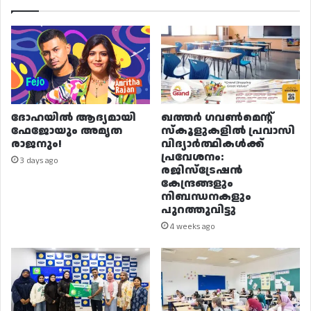
ദോഹയിൽ ആദ്യമായി
ഖത്തർ ഗവൺമെന്റ്
ഫേജോയും അമൃത
സ്കൂളുകളിൽ പ്രവാസി
രാജനും!
വിദ്യാർത്ഥികൾക്ക്
പ്രവേശനം:
3 days ago
രജിസ്ട്രേഷൻ
കേന്ദ്രങ്ങളും
നിബന്ധനകളും
പുറത്തുവിട്ടു
4 weeks ago