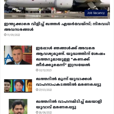
Job Vacancy
ഇന്ത്യക്കാരെ വിളിച്ച് ഖത്തർ എയർവേയ്‌സ്; നിരവധി
അവസരങ്ങൾ
11/09/2022
ഇപ്പോൾ ഞങ്ങൾക്ക് അവരെ
ആവശ്യമുണ്ട്. യുദ്ധത്തിന് ശേഷം
ഖത്തറുമായുള്ള “കണക്ക്
തീർക്കുമെന്ന്” ഇസ്രയേൽ
02/12/2023
ഖത്തറിൽ മൂന്ന് യുവാക്കൾ
വാഹനാപകടത്തിൽ മരണപ്പെട്ടു
27/03/2022
ഖത്തറിൽ വാഹനമിടിച്ച് മലയാളി
യുവാവ് മരണപ്പെട്ടു
26/06/2022