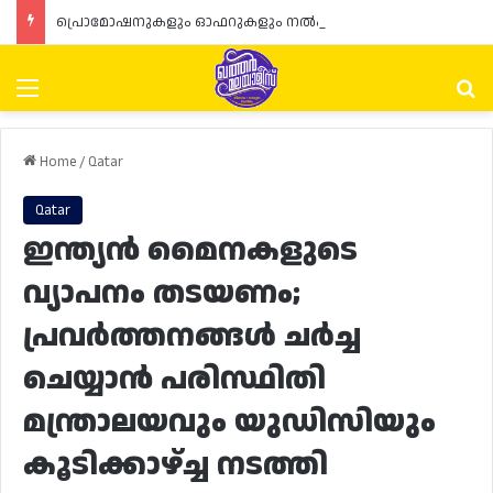
പ്രൊമോഷനുകളും ഓഫറുകളും നൽകുമ്പോൾ ഉപഭോക്താക്കളുടെ അവകാശങ്ങൾ ഉറപ്പാക്കണമെന്ന് ഖത്തർ വാണിജ്യ വ്യവസായ മന്ത്രാലയത്തിന്റെ (MoCI) നിർദ്ദേശം
Menu
Se
Home
/
Qatar
Qatar
ഇന്ത്യൻ മൈനകളുടെ
വ്യാപനം തടയണം;
പ്രവർത്തനങ്ങൾ ചർച്ച
ചെയ്യാൻ പരിസ്ഥിതി
മന്ത്രാലയവും യുഡിസിയും
കൂടിക്കാഴ്ച്ച നടത്തി