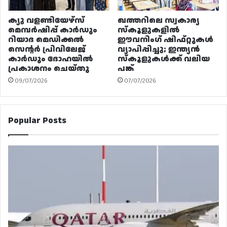
ക്യു വളണ്ടിയേഴ്‌സ്
ഖത്തറിലെ സ്വകാര്യ
മെമ്പർഷിപ്പ് കാർഡും
സ്കൂളുകളിൽ
റിയാദ മെഡിക്കൽ
ഈവനിംഗ് ഷിഫ്റ്റുകൾ
സെന്റർ പ്രിവിലേജ്
വ്യാപിപ്പിച്ചു; ഇന്ത്യൻ
കാർഡും ദോഹയിൽ
സ്കൂളുകൾക്ക് വലിയ
പ്രകാശനം ചെയ്തു
പങ്ക്
09/07/2026
07/07/2026
Popular Posts