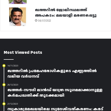
ഖത്തറിൽ ജോലിസ്ഥലത്ത്
അപകടം: മലയാളി മരണപ്പെട്ടു
04/07/2022
Most Viewed Posts
14/11/2023
ഖത്തറിൽ പ്രമേഹരോഗികളുടെ എണ്ണത്തിൽ
വലിയ വർധനവ്
26/12/2023
ഖത്തർ-സൗദി ലാൻഡ് യാത്ര സുഗമമാക്കാനുള്ള
കർമപദ്ധതിക്ക് തുടക്കമായി
27/12/2023
സ്വകാര്യമേഖലയിലെ സ്വദേശിവത്കരണം: കരട്