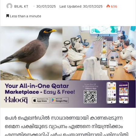
BILAL KT
30/07/2025
Last Updated: 30/07/2025
696
Less than a minute
പേൾ ഐലൻഡിൽ സാധാരണയായി കാണപ്പെടുന്ന
മൈന പക്ഷിയുടെ വ്യാപനം എങ്ങനെ നിയന്ത്രിക്കാം
എന്നതിനെക്കുറിച്ച് ചർച്ച ചെയ്യുന്നതിനായി പരിസ്ഥിതി,