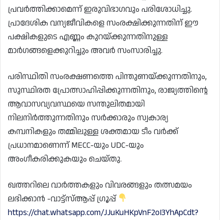
പ്രവർത്തിക്കാമെന്ന് ഇരുവിഭാഗവും പരിശോധിച്ചു.
പ്രാദേശിക വന്യജീവികളെ സംരക്ഷിക്കുന്നതിന് ഈ
പക്ഷികളുടെ എണ്ണം കുറയ്ക്കുന്നതിനുള്ള
മാർഗങ്ങളെക്കുറിച്ചും അവർ സംസാരിച്ചു.
പരിസ്ഥിതി സംരക്ഷണത്തെ പിന്തുണയ്ക്കുന്നതിനും,
സുസ്ഥിരത പ്രോത്സാഹിപ്പിക്കുന്നതിനും, രാജ്യത്തിന്റെ
ആവാസവ്യവസ്ഥയെ സന്തുലിതമായി
നിലനിർത്തുന്നതിനും സർക്കാരും സ്വകാര്യ
കമ്പനികളും തമ്മിലുള്ള ശക്തമായ ടീം വർക്ക്
പ്രധാനമാണെന്ന് MECC-യും UDC-യും
അംഗീകരിക്കുകയും ചെയ്‌തു.
ഖത്തറിലെ വാർത്തകളും വിവരങ്ങളും തത്സമയം
ലഭിക്കാൻ -വാട്ട്സ്ആപ്പ് ഗ്രൂപ്പ്
https://chat.whatsapp.com/JJuKuHKpVnF2oI3YhApCdt?