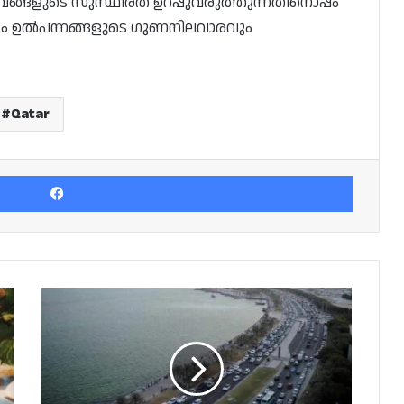
വങ്ങളുടെ സുസ്ഥിരത ഉറപ്പുവരുത്തുന്നതിനൊപ്പം
യും ഉൽപന്നങ്ങളുടെ ഗുണനിലവാരവും
Qatar
Facebook
വിദ്യാർത്ഥികളുടെ
സുരക്ഷ,
പരിസ്ഥിതി
സൗഹൃദ
രീതികൾ
പാലിക്കേണ്ടതിന്റെ