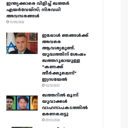
ഇന്ത്യക്കാരെ വിളിച്ച് ഖത്തർ
എയർവേയ്‌സ്; നിരവധി
അവസരങ്ങൾ
11/09/2022
ഇപ്പോൾ ഞങ്ങൾക്ക്
അവരെ
ആവശ്യമുണ്ട്.
യുദ്ധത്തിന് ശേഷം
ഖത്തറുമായുള്ള
“കണക്ക്
തീർക്കുമെന്ന്”
ഇസ്രയേൽ
02/12/2023
ഖത്തറിൽ മൂന്ന്
യുവാക്കൾ
വാഹനാപകടത്തിൽ
മരണപ്പെട്ടു
27/03/2022