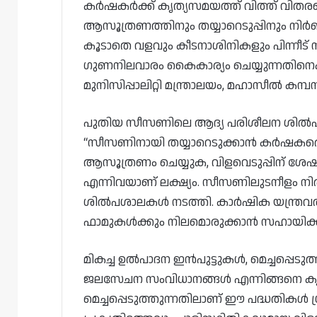
കർഷകർക്ക് കൃത്യസമയത്ത് വിത്ത് വിതരണ
ആസൂത്രണത്തിനും തയ്യാറെടുപ്പിനും ന
കൂടാതെ വളവും കീടനാശിനികളും പിന്നീട് 
ഗുണനിലവാരം കൈകാര്യം ചെയ്യുന്നതിനെക്
മുനിസിപ്പാലിറ്റി മന്ത്രാലയം, മഹാസീൽ കമ്
പുതിയ സീസണിലെ ആദ്യ പരിശീലന ശിൽപ
“സീസണിനായി തയ്യാറെടുക്കാൻ കർഷകര
ആസൂത്രണം ചെയ്യുക, വിളവെടുപ്പിന് ശ
എന്നിവയാണ് ലക്ഷ്യം. സീസണിലുടനീളം 
ശിൽപശാലകൾ നടത്തി. കാർഷിക യന്ത്രവൽക
ഫാമുകൾക്കും നിലമൊരുക്കാൻ സഹായിക്കു
മികച്ച ഉൽപാദന ഇൻപുട്ടുകൾ, മെച്ചപ്പെ
ജലസേചന സംവിധാനങ്ങൾ എന്നിങ്ങനെ ക
മെച്ചപ്പെടുത്തുന്നതിലാണ് ഈ പദ്ധതികൾ ശ്രദ