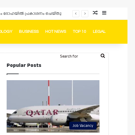
Random Article
Sidebar
പ്രൊമോഷനുകളും ഓഫറുകളും നൽകുമ്പോൾ ഉപഭോക്താക്കളുടെ അവകാശങ്ങൾ ഉറപ്പാക്കണമെന്ന് ഖത്തർ വാണിജ്യ വ്യവസായ മന്ത്രാലയത്തിന്റെ (MoCI) നിർദ്ദേശം
OLOGY
BUSINESS
HOT NEWS
TOP 10
LEGAL
ook
stagram
Telegram
Whatsapp
Random Article
Switch skin
Search
Login
Popular Posts
for
Job Vacancy