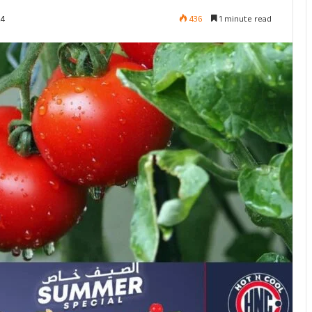
436
1 minute read
24