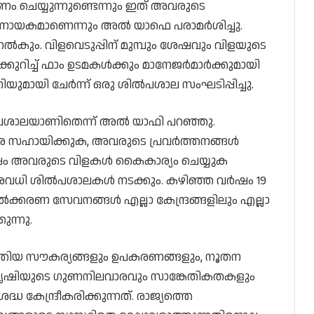
ം ചെയ്യുന്നുണ്ടെന്നും ഇത് അവരുടെ
ിർണായകമാണെന്നും അൽ യാഫെ പരാമർശിച്ചു.
നൽകും. വിളവെടുപ്പിന് മുമ്പും ശേഷവും വിളയുടെ
കുറിച്ച് ഫാം ഉടമകൾക്കും മാനേജർമാർക്കുമായി
പനിയുമായി ചേർന്ന് ഒരു ശിൽപശാല സംഘടിപ്പിച്ചു.
ശാലയാണിതെന്ന് അൽ യാഫി പറഞ്ഞു.
െ സഹായിക്കുക, അവരുടെ പ്രവർത്തനങ്ങൾ
േഷം അവരുടെ വിളകൾ കൈകാര്യം ചെയ്യുക
നിരവധി ശിൽപശാലകൾ നടക്കും. കഴിഞ്ഞ വർഷം 19
്കരണ സേവനങ്ങൾ എല്ലാ കേന്ദ്രങ്ങളിലും എല്ലാ
ന്നു.
ടുത്തിയ സൗകര്യങ്ങളും ഉപകരണങ്ങളും, നൂതന
ൃഷിയുടെ ഗുണനിലവാരവും സാങ്കേതികതകളും
്ധ കേന്ദ്രീകരിക്കുന്നത്. രാജ്യത്തെ