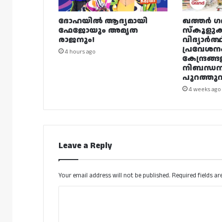
ദോഹയിൽ ആദ്യമായി
ഖത്തർ ഗ
ഫേജോയും അമൃത
സ്കൂളുക
രാജനും!
വിദ്യാർത്
പ്രവേശന
4 hours ago
കേന്ദ്രങ്ങ
നിബന്ധ
പുറത്തുവി
4 weeks ago
Leave a Reply
Your email address will not be published.
Required fields a
C
o