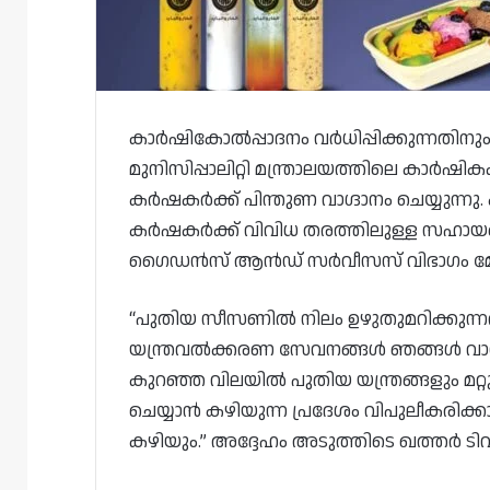
കാർഷികോൽപ്പാദനം വർധിപ്പിക്കുന്നതിനും 
മുനിസിപ്പാലിറ്റി മന്ത്രാലയത്തിലെ കാർഷി
കർഷകർക്ക് പിന്തുണ വാഗ്ദാനം ചെയ്യുന്നു
കർഷകർക്ക് വിവിധ തരത്തിലുള്ള സഹായങ്
ഗൈഡൻസ് ആൻഡ് സർവീസസ് വിഭാഗം മേധ
“പുതിയ സീസണിൽ നിലം ഉഴുതുമറിക്കുന്നത
യന്ത്രവൽക്കരണ സേവനങ്ങൾ ഞങ്ങൾ വാഗ്ദ
കുറഞ്ഞ വിലയിൽ പുതിയ യന്ത്രങ്ങളും മറ്
ചെയ്യാൻ കഴിയുന്ന പ്രദേശം വിപുലീകരിക്ക
കഴിയും.” അദ്ദേഹം അടുത്തിടെ ഖത്തർ ടി