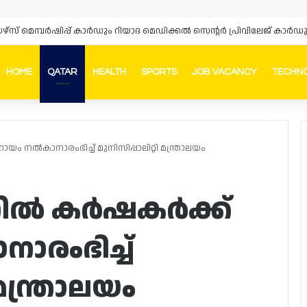
HOME
QATAR
HEALTH
SPORTS
JOB VACANCY
TECHN
Faceb
In
ൽകാനാരംഭിച്ച് മുനിസിപ്പാലിറ്റി മന്ത്രാലയം
ിൽ കർഷകർക്ക്
രംഭിച്ച്
 മന്ത്രാലയം