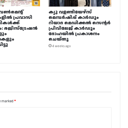
വൺമെന്റ്
ക്യു വളണ്ടിയേഴ്‌സ്
ളിൽ പ്രവാസി
മെമ്പർഷിപ്പ് കാർഡും
ഥികൾക്ക്
റിയാദ മെഡിക്കൽ സെന്റർ
ം: രജിസ്ട്രേഷൻ
പ്രിവിലേജ് കാർഡും
ളും
ദോഹയിൽ പ്രകാശനം
നകളും
ചെയ്തു
ട്ടു
4 weeks ago
re marked
*