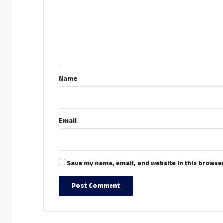
m
m
e
n
t
*
Name
Email
Save my name, email, and website in this browser