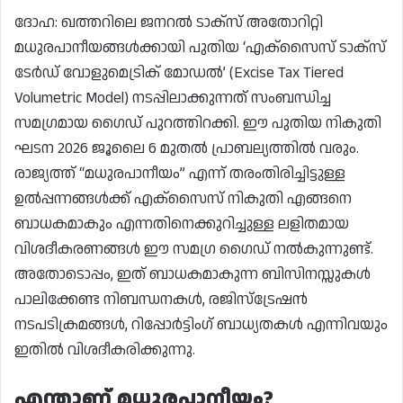
ദോഹ: ഖത്തറിലെ ജനറൽ ടാക്സ് അതോറിറ്റി
മധുരപാനീയങ്ങൾക്കായി പുതിയ ‘എക്സൈസ് ടാക്സ്
ടേർഡ് വോളുമെട്രിക് മോഡൽ’ (Excise Tax Tiered
Volumetric Model) നടപ്പിലാക്കുന്നത് സംബന്ധിച്ച
സമഗ്രമായ ഗൈഡ് പുറത്തിറക്കി. ഈ പുതിയ നികുതി
ഘടന 2026 ജൂലൈ 6 മുതൽ പ്രാബല്യത്തിൽ വരും.
രാജ്യത്ത് “മധുരപാനീയം” എന്ന് തരംതിരിച്ചിട്ടുള്ള
ഉൽപ്പന്നങ്ങൾക്ക് എക്സൈസ് നികുതി എങ്ങനെ
ബാധകമാകും എന്നതിനെക്കുറിച്ചുള്ള ലളിതമായ
വിശദീകരണങ്ങൾ ഈ സമഗ്ര ഗൈഡ് നൽകുന്നുണ്ട്.
അതോടൊപ്പം, ഇത് ബാധകമാകുന്ന ബിസിനസ്സുകൾ
പാലിക്കേണ്ട നിബന്ധനകൾ, രജിസ്ട്രേഷൻ
നടപടിക്രമങ്ങൾ, റിപ്പോർട്ടിംഗ് ബാധ്യതകൾ എന്നിവയും
ഇതിൽ വിശദീകരിക്കുന്നു.
എന്താണ് മധുരപാനീയം?