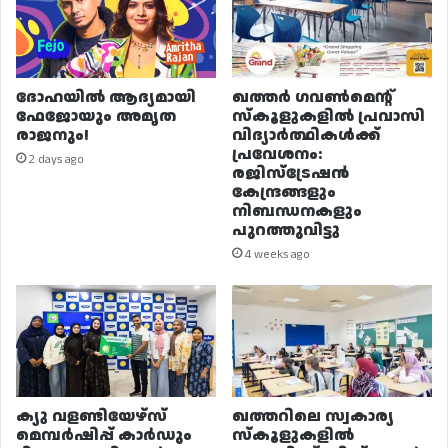
ദോഹയിൽ ആദ്യമായി
ഖത്തർ ഗവൺമെന്റ്
ഫേജോയും അമൃത
സ്കൂളുകളിൽ പ്രവാസി
രാജനും!
വിദ്യാർത്ഥികൾക്ക്
പ്രവേശനം:
2 days ago
രജിസ്ട്രേഷൻ
കേന്ദ്രങ്ങളും
നിബന്ധനകളും
പുറത്തുവിട്ടു
4 weeks ago
ക്യു വളണ്ടിയേഴ്‌സ്
ഖത്തറിലെ സ്വകാര്യ
മെമ്പർഷിപ്പ് കാർഡും
സ്കൂളുകളിൽ