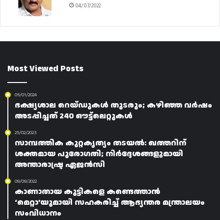
04/07/2022
Most Viewed Posts
05/01/2024
ഭക്ഷ്യശാല റെയ്ഡുകൾ തുടരും; കഴിഞ്ഞ വർഷം
അടപ്പിച്ചത് 240 ഔട്ട്ലെറ്റുകൾ
25/02/2023
സാമ്പത്തിക കുറ്റകൃത്യം തടയൽ: ഖത്തറിന്
ശക്തമായ പുരോഗതി; നിർദ്ദേശങ്ങളുമായി
അന്താരാഷ്ട്ര ഏജൻസി
09/09/2022
കാണാതായ കുട്ടികളെ കണ്ടെത്താൻ
‘മെറ്റാ’യുമായി സഹകരിച്ച് ആഭ്യന്തര മന്ത്രാലയം
സംവിധാനം