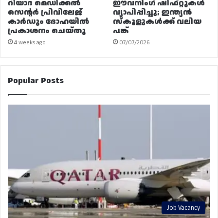
റിയാദ മെഡിക്കൽ
ഈവനിംഗ് ഷിഫ്റ്റുകൾ
സെന്റർ പ്രിവിലേജ്
വ്യാപിപ്പിച്ചു; ഇന്ത്യൻ
കാർഡും ദോഹയിൽ
സ്കൂളുകൾക്ക് വലിയ
പ്രകാശനം ചെയ്തു
പങ്ക്
4 weeks ago
07/07/2026
Popular Posts
Job Vacancy