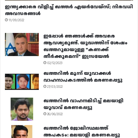
ഇന്ത്യക്കാരെ വിളിച്ച് ഖത്തർ എയർവേയ്‌സ്; നിരവധി
അവസരങ്ങൾ
11/09/2022
ഇപ്പോൾ ഞങ്ങൾക്ക് അവരെ
ആവശ്യമുണ്ട്. യുദ്ധത്തിന് ശേഷം
ഖത്തറുമായുള്ള “കണക്ക്
തീർക്കുമെന്ന്” ഇസ്രയേൽ
02/12/2023
ഖത്തറിൽ മൂന്ന് യുവാക്കൾ
വാഹനാപകടത്തിൽ മരണപ്പെട്ടു
27/03/2022
ഖത്തറിൽ വാഹനമിടിച്ച് മലയാളി
യുവാവ് മരണപ്പെട്ടു
26/06/2022
ഖത്തറിൽ ജോലിസ്ഥലത്ത്
അപകടം: മലയാളി മരണപ്പെട്ടു