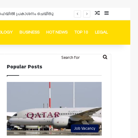
Random Article
Sidebar
ം ദോഹയിൽ പ്രകാശനം ചെയ്തു
OLOGY
BUSINESS
HOT NEWS
TOP 10
LEGAL
ook
stagram
Telegram
Whatsapp
Random Article
Switch skin
Search
Login
Popular Posts
for
Job Vacancy