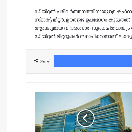
ഡിജിറ്റൽ പരിവർത്തനത്തിനായുള്ള കഹ്‌റാമ
സ്മാർട്ട് മീറ്റർ, ഊർജ്ജ ഉപഭോഗം കൂടുതൽ
ആവശ്യമായ വിവരങ്ങൾ സുരക്ഷിതമായും വ
ഡിജിറ്റൽ മീറ്ററുകൾ സ്ഥാപിക്കാനാണ് ലക്ഷ്യമ
Share
ഇഹ്തെറാസുമായി
ലിങ്ക്
ചെയ്ത
സ്വകാര്യ
ആന്റിജൻ
ടെസ്റ്റ്
കേന്ദ്രങ്ങളുടെ