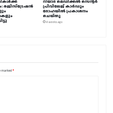
ഥികൾക്ക്
റിയാദ മെഡിക്കൽ സെന്റർ
ം: രജിസ്ട്രേഷൻ
പ്രിവിലേജ് കാർഡും
ളും
ദോഹയിൽ പ്രകാശനം
നകളും
ചെയ്തു
ട്ടു
4 weeks ago
re marked
*