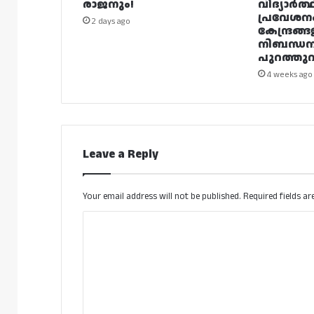
രാജനും!
വിദ്യാർത്
പ്രവേശന
2 days ago
കേന്ദ്രങ്ങ
നിബന്ധ
പുറത്തുവി
4 weeks ago
Leave a Reply
Your email address will not be published.
Required fields a
C
o
m
m
e