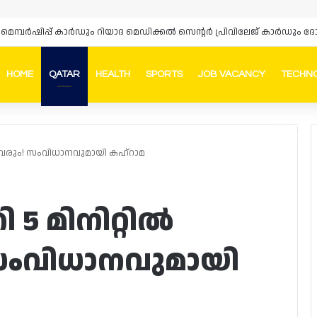
‌സ് മെമ്പർഷിപ്പ് കാർഡും റിയാദ മെഡിക്കൽ സെന്റർ പ്രിവിലേജ് കാർഡു
HOME
QATAR
HEALTH
SPORTS
JOB VACANCY
TECHN
Faceb
In
്ചു വരും! സംവിധാനവുമായി കഹ്‌റാമ
 5 മിനിറ്റിൽ
! സംവിധാനവുമായി