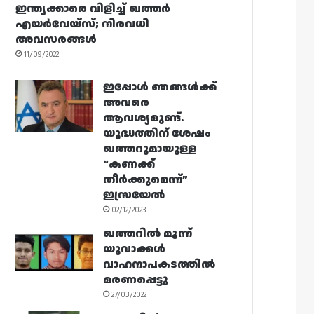
ഇന്ത്യക്കാരെ വിളിച്ച് ഖത്തർ
എയർവേയ്‌സ്; നിരവധി
അവസരങ്ങൾ
11/09/2022
ഇപ്പോൾ ഞങ്ങൾക്ക്
അവരെ
ആവശ്യമുണ്ട്.
യുദ്ധത്തിന് ശേഷം
ഖത്തറുമായുള്ള
“കണക്ക്
തീർക്കുമെന്ന്”
ഇസ്രയേൽ
02/12/2023
ഖത്തറിൽ മൂന്ന്
യുവാക്കൾ
വാഹനാപകടത്തിൽ
മരണപ്പെട്ടു
27/03/2022