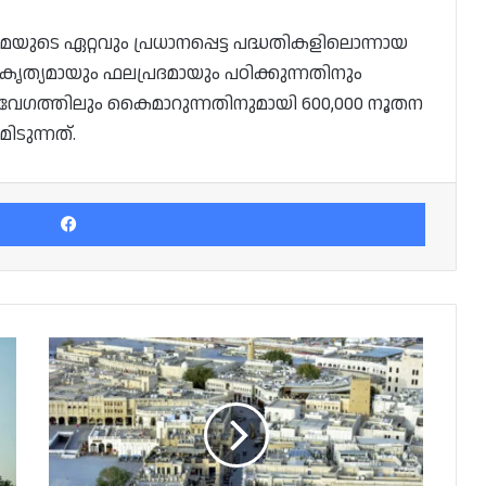
യുടെ ഏറ്റവും പ്രധാനപ്പെട്ട പദ്ധതികളിലൊന്നായ
 കൃത്യമായും ഫലപ്രദമായും പഠിക്കുന്നതിനും
േഗത്തിലും കൈമാറുന്നതിനുമായി 600,000 നൂതന
ിടുന്നത്.
Facebook
ഖത്തറിൽ
പരിശോധന
തീവ്രം;
കുടുങ്ങിയത്
1700
ലധികം
പേർ;