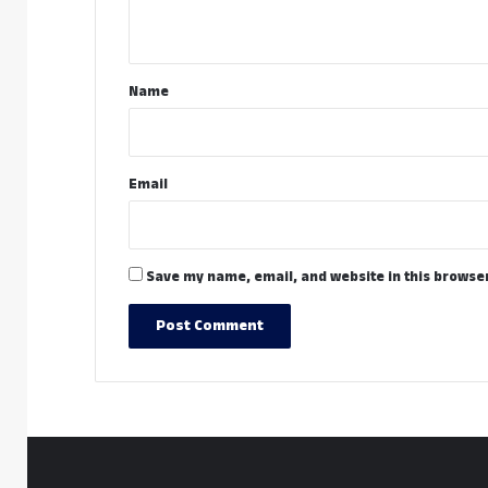
n
t
*
Name
Email
Save my name, email, and website in this browser