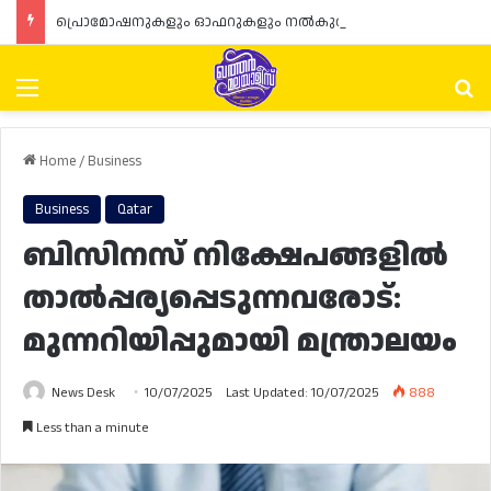
പ്രൊമോഷനുകളും ഓഫറുകളും നൽകുമ്പോൾ ഉപഭോക്താക്കളുടെ അവകാശങ്ങൾ ഉറപ്പാക്കണമെന്ന് ഖത്തർ വാണിജ്യ വ്യവസായ മന്ത്രാലയത്തിന്റെ (MoCI) നിർദ്ദേശം
Menu
Se
Home
/
Business
Business
Qatar
ബിസിനസ് നിക്ഷേപങ്ങളിൽ
താൽപ്പര്യപ്പെടുന്നവരോട്:
മുന്നറിയിപ്പുമായി മന്ത്രാലയം
News Desk
10/07/2025
Last Updated: 10/07/2025
888
Less than a minute