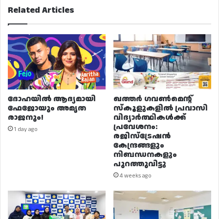
Related Articles
ദോഹയിൽ ആദ്യമായി
ഖത്തർ ഗവൺമെന്റ്
ഫേജോയും അമൃത
സ്കൂളുകളിൽ പ്രവാസി
രാജനും!
വിദ്യാർത്ഥികൾക്ക്
പ്രവേശനം:
1 day ago
രജിസ്ട്രേഷൻ
കേന്ദ്രങ്ങളും
നിബന്ധനകളും
പുറത്തുവിട്ടു
4 weeks ago