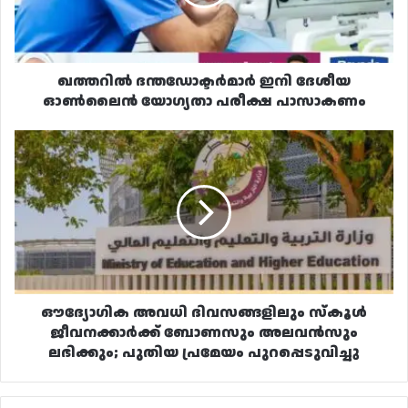
യോഗ്യതാ
പരീക്ഷ
പാസാകണം
ഖത്തറിൽ ദന്തഡോക്ടർമാർ ഇനി ദേശീയ
ഓൺലൈൻ യോഗ്യതാ പരീക്ഷ പാസാകണം
ഔദ്യോഗിക
അവധി
ദിവസങ്ങളിലും
സ്‌കൂൾ
ജീവനക്കാർക്ക്
ബോണസും
അലവൻസും
ലഭിക്കും;
പുതിയ
പ്രമേയം
ഔദ്യോഗിക അവധി ദിവസങ്ങളിലും സ്‌കൂൾ
പുറപ്പെടുവിച്ചു
ജീവനക്കാർക്ക് ബോണസും അലവൻസും
ലഭിക്കും; പുതിയ പ്രമേയം പുറപ്പെടുവിച്ചു