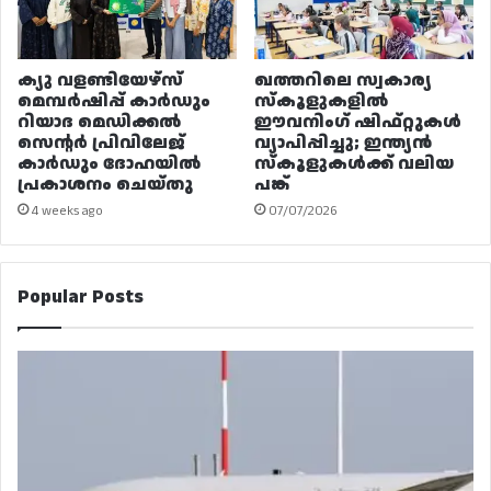
ക്യു വളണ്ടിയേഴ്‌സ്
ഖത്തറിലെ സ്വകാര്യ
മെമ്പർഷിപ്പ് കാർഡും
സ്കൂളുകളിൽ
റിയാദ മെഡിക്കൽ
ഈവനിംഗ് ഷിഫ്റ്റുകൾ
സെന്റർ പ്രിവിലേജ്
വ്യാപിപ്പിച്ചു; ഇന്ത്യൻ
കാർഡും ദോഹയിൽ
സ്കൂളുകൾക്ക് വലിയ
പ്രകാശനം ചെയ്തു
പങ്ക്
4 weeks ago
07/07/2026
Popular Posts