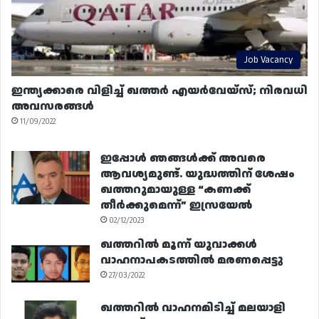
Job Vacancy
ഇന്ത്യക്കാരെ വിളിച്ച് ഖത്തർ എയർവേയ്‌സ്; നിരവധി
അവസരങ്ങൾ
11/09/2022
ഇപ്പോൾ ഞങ്ങൾക്ക് അവരെ
ആവശ്യമുണ്ട്. യുദ്ധത്തിന് ശേഷം
ഖത്തറുമായുള്ള “കണക്ക്
തീർക്കുമെന്ന്” ഇസ്രയേൽ
02/12/2023
ഖത്തറിൽ മൂന്ന് യുവാക്കൾ
വാഹനാപകടത്തിൽ മരണപ്പെട്ടു
27/03/2022
ഖത്തറിൽ വാഹനമിടിച്ച് മലയാളി