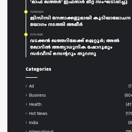
‘മാഫ് ഖത്തർ’ ഇഫ്താർ മീറ്റ് സംഘടിപ്പിച്ചു
15/09/2025
ജിസിസി നേതാക്കളുമായി കൂടിയാലോചന
യോഗം നടത്തി അമീർ
27/01/2026
വടക്കൻ ഖത്തറിലേക്ക് ജെറ്റൂർ; അൽ
ഖോറിൽ അത്യാധുനിക ഷോറൂമും
സർവീസ് സെന്ററും തുറന്നു
Categories
Ad
(1
Business
(60
Health
(41
Hot News
(17
India
(8
International
(18