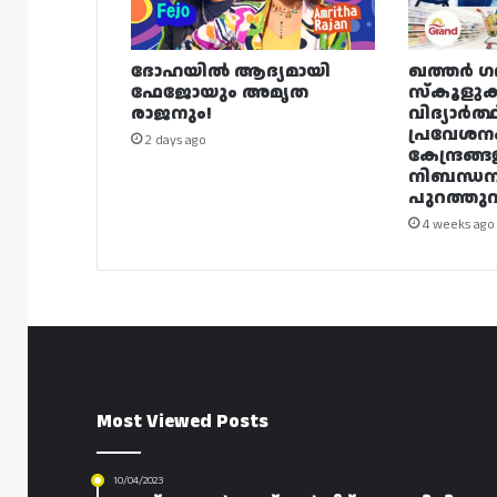
ദോഹയിൽ ആദ്യമായി
ഖത്തർ ഗ
ഫേജോയും അമൃത
സ്കൂളുക
രാജനും!
വിദ്യാർത്
പ്രവേശന
2 days ago
കേന്ദ്രങ്ങ
നിബന്ധ
പുറത്തുവി
4 weeks ago
Most Viewed Posts
10/04/2023