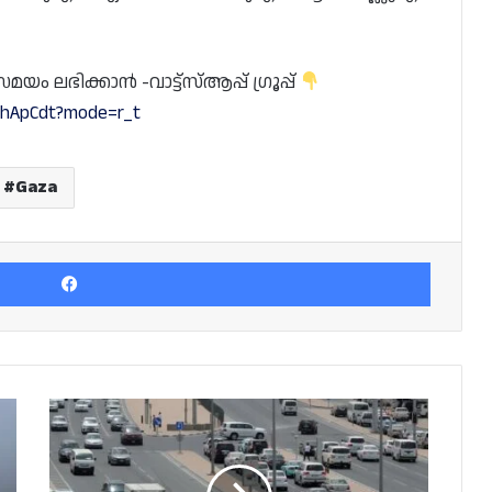
 ലഭിക്കാൻ -വാട്ട്സ്ആപ്പ് ഗ്രൂപ്പ്
YhApCdt?mode=r_t
Gaza
Facebook
രജിസ്‌ട്രേഷൻ
കാലാവധി
കഴിഞ്ഞ
എല്ലാ