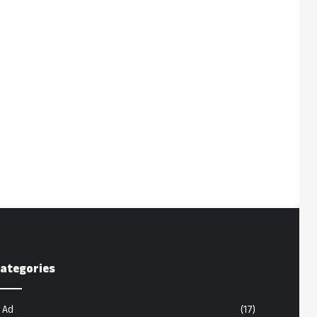
ategories
Ad
(17)