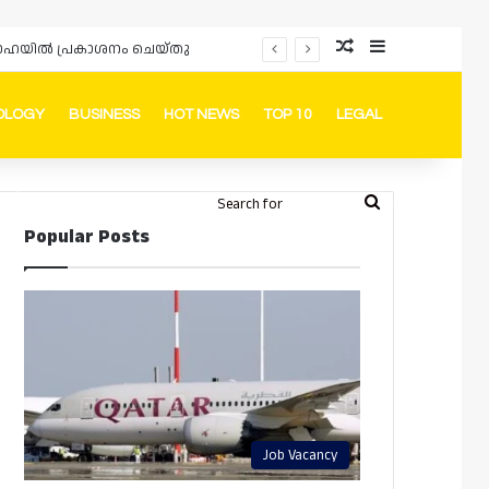
Random Article
Sidebar
പ്രൊമോഷനുകളും ഓഫറുകളും നൽകുമ്പോൾ ഉപഭോക്താക്കളുടെ അവകാശങ്ങൾ ഉറപ്പാക്കണമെന്ന് ഖത്തർ വാണിജ്യ വ്യവസായ മന്ത്രാലയത്തിന്റെ (MoCI) നിർദ്ദേശം
OLOGY
BUSINESS
HOT NEWS
TOP 10
LEGAL
ook
stagram
Telegram
Whatsapp
Random Article
Switch skin
Search
Login
Popular Posts
for
Job Vacancy