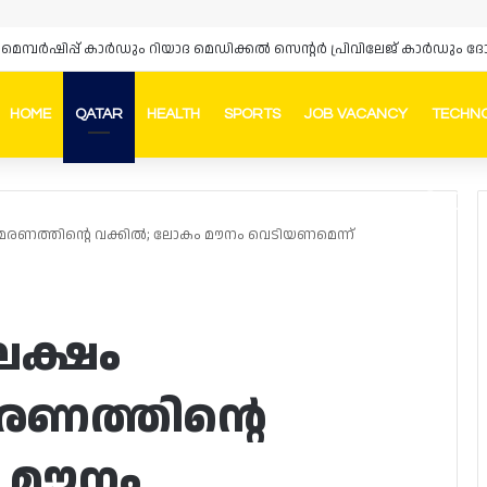
HOME
QATAR
HEALTH
SPORTS
JOB VACANCY
TECHN
Faceb
In
മരണത്തിന്റെ വക്കിൽ; ലോകം മൗനം വെടിയണമെന്ന്
ലക്ഷം
രണത്തിന്റെ
 മൗനം