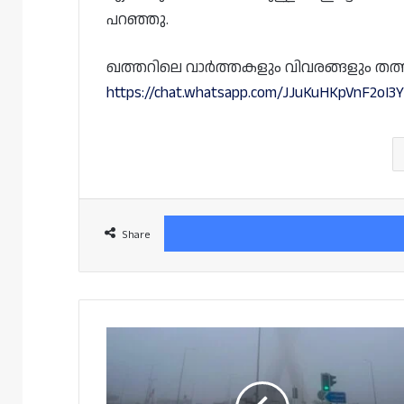
പറഞ്ഞു.
ഖത്തറിലെ വാർത്തകളും വിവരങ്ങളും തത്സമയം
https://chat.whatsapp.com/JJuKuHKpVnF2oI3
Share
ഖത്തറിൽ
മൂടൽമഞ്ഞു
നിറഞ്ഞ
കാലാവസ്ഥക്ക്