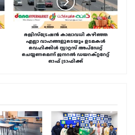
വാഹങ്ങളുടെയും
ഉടമകൾ
വെഹിക്കിൾ
സ്റ്റാറ്റസ്
അപ്‌ഡേറ്റ്
ചെയ്യണമെന്ന്
രജിസ്‌ട്രേഷൻ കാലാവധി കഴിഞ്ഞ
ജനറൽ
എല്ലാ വാഹങ്ങളുടെയും ഉടമകൾ
ഡയറക്റ്ററേറ്റ്
വെഹിക്കിൾ സ്റ്റാറ്റസ് അപ്‌ഡേറ്റ്
ഓഫ്
ചെയ്യണമെന്ന് ജനറൽ ഡയറക്റ്ററേറ്റ്
ട്രാഫിക്ക്
ഓഫ് ട്രാഫിക്ക്