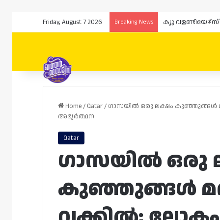
Friday, August 7 2026
Breaking News
Home
/
Qatar
/
ഗാസയിൽ ഒരു ലക്ഷം കുഞ്ഞുങ്ങൾ 
അഭ്യർത്ഥന
Qatar
ഗാസയിൽ ഒരു 
കുഞ്ഞുങ്ങൾ മ
വക്കിൽ; ലോകം