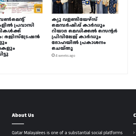
വൺമെന്റ്
ക്യു വളണ്ടിയേഴ്‌സ്
ളിൽ പ്രവാസി
മെമ്പർഷിപ്പ് കാർഡും
ഥികൾക്ക്
റിയാദ മെഡിക്കൽ സെന്റർ
ം: രജിസ്ട്രേഷൻ
പ്രിവിലേജ് കാർഡും
ളും
ദോഹയിൽ പ്രകാശനം
നകളും
ചെയ്തു
ട്ടു
4 weeks ago
About Us
C
Qatar Malayalees is one of a substantial social platforms