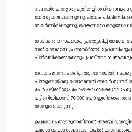
ഗാസയിലെ ആശുപത്രികളിൽ ദിവസവും നൂ
കേസുകൾ കാണുന്നു, പക്ഷേ ചികിത്സിക്കാ
തകർന്നിരിക്കുന്നു, ഭക്ഷണമോ മരുന്നോ ലഭ്യ
അടിയന്തര സഹായം, പ്രത്യേകിച്ച് ബേബി
നൽകണമെന്നും അതിർത്തി ക്രോസിംഗുകൾ
പിൻവലിക്കണമെന്നും പ്രസ്‌താവന ആവശ്യപ്പെ
ലോകം മൗനം പാലിച്ചാൽ, ഗാസയിൽ നടക്ക
പിന്തുണയ്ക്കുകയാണെന്ന് അവർ മുന്നറിയിപ
പേർ പട്ടിണിയും പോഷകാഹാരക്കുറവും മൂല
പട്ടിണിയിലാണ്, 70,000 പേർ ഇതിനകം ത
അനുഭവിക്കുന്നു.
ഉപരോധം തുടരുന്നതിനാൽ അഞ്ച് വയസ്സിന
ഏതാനും മാസങ്ങൾക്കുള്ളിൽ ഇരട്ടിയ