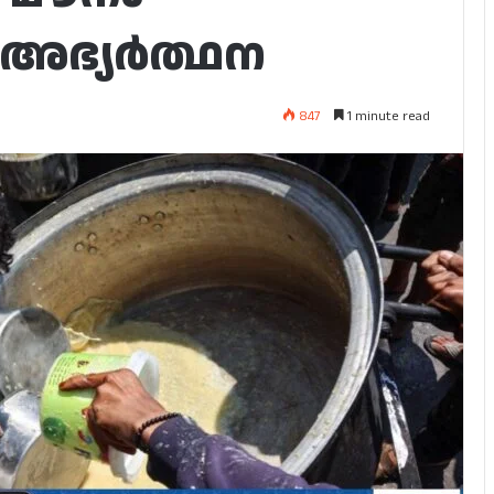
 അഭ്യർത്ഥന
847
1 minute read