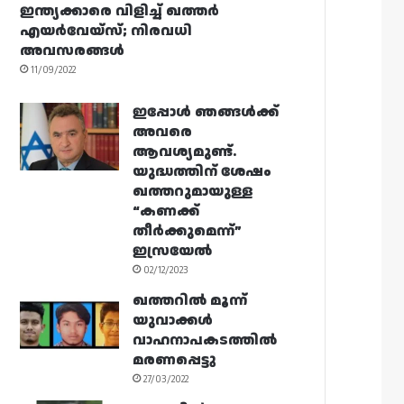
ഇന്ത്യക്കാരെ വിളിച്ച് ഖത്തർ
എയർവേയ്‌സ്; നിരവധി
അവസരങ്ങൾ
11/09/2022
ഇപ്പോൾ ഞങ്ങൾക്ക്
അവരെ
ആവശ്യമുണ്ട്.
യുദ്ധത്തിന് ശേഷം
ഖത്തറുമായുള്ള
“കണക്ക്
തീർക്കുമെന്ന്”
ഇസ്രയേൽ
02/12/2023
ഖത്തറിൽ മൂന്ന്
യുവാക്കൾ
വാഹനാപകടത്തിൽ
മരണപ്പെട്ടു
27/03/2022