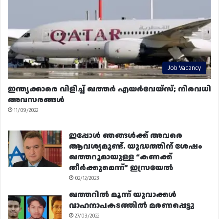
Job Vacancy
ഇന്ത്യക്കാരെ വിളിച്ച് ഖത്തർ എയർവേയ്‌സ്; നിരവധി
അവസരങ്ങൾ
11/09/2022
ഇപ്പോൾ ഞങ്ങൾക്ക് അവരെ
ആവശ്യമുണ്ട്. യുദ്ധത്തിന് ശേഷം
ഖത്തറുമായുള്ള “കണക്ക്
തീർക്കുമെന്ന്” ഇസ്രയേൽ
02/12/2023
ഖത്തറിൽ മൂന്ന് യുവാക്കൾ
വാഹനാപകടത്തിൽ മരണപ്പെട്ടു
27/03/2022