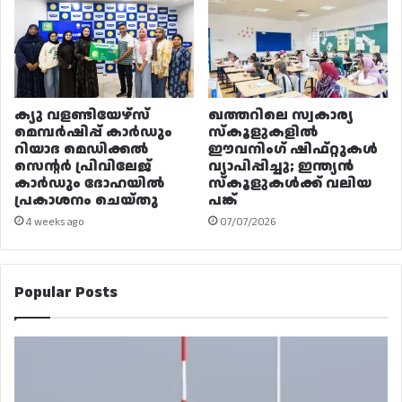
ക്യു വളണ്ടിയേഴ്‌സ്
ഖത്തറിലെ സ്വകാര്യ
മെമ്പർഷിപ്പ് കാർഡും
സ്കൂളുകളിൽ
റിയാദ മെഡിക്കൽ
ഈവനിംഗ് ഷിഫ്റ്റുകൾ
സെന്റർ പ്രിവിലേജ്
വ്യാപിപ്പിച്ചു; ഇന്ത്യൻ
കാർഡും ദോഹയിൽ
സ്കൂളുകൾക്ക് വലിയ
പ്രകാശനം ചെയ്തു
പങ്ക്
4 weeks ago
07/07/2026
Popular Posts