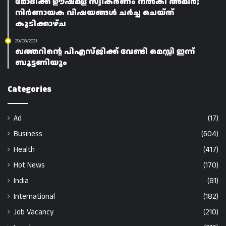
മോദിക്ക് ഊഷ്മള സ്വീകരണം നൽകി അമീർ;
നിർണായക വിഷയങ്ങൾ ചർച്ച ചെയ്ത്
കൂടിക്കാഴ്ച
29/08/2021
ഖത്തറിന്റെ പിഎസ്‌ജിക്ക് വേണ്ടി മെസ്സി ഇന്ന്
ബൂട്ടണിയും
Categories
Ad
(17)
Business
(604)
Health
(417)
Hot News
(170)
India
(81)
International
(182)
Job Vacancy
(210)