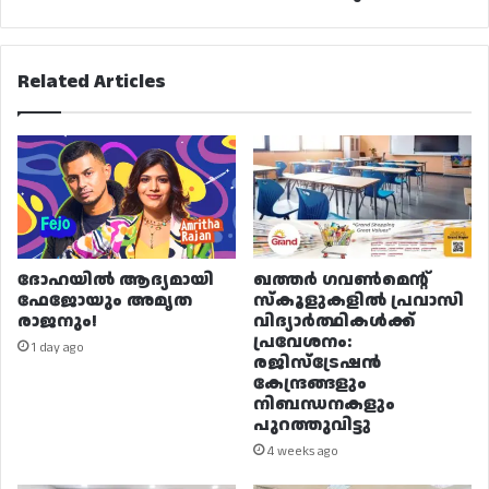
കാലാവധി
ലഭിക്കും
Related Articles
ദോഹയിൽ ആദ്യമായി
ഖത്തർ ഗവൺമെന്റ്
ഫേജോയും അമൃത
സ്കൂളുകളിൽ പ്രവാസി
രാജനും!
വിദ്യാർത്ഥികൾക്ക്
പ്രവേശനം:
1 day ago
രജിസ്ട്രേഷൻ
കേന്ദ്രങ്ങളും
നിബന്ധനകളും
പുറത്തുവിട്ടു
4 weeks ago