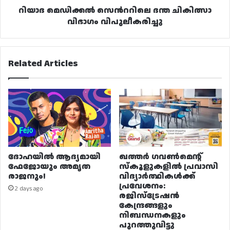
റിയാദ മെഡിക്കല്‍ സെന്‍ററിലെ ദന്ത ചികിത്സാ
വിഭാഗം വിപുലീകരിച്ചു
Related Articles
ദോഹയിൽ ആദ്യമായി
ഖത്തർ ഗവൺമെന്റ്
ഫേജോയും അമൃത
സ്കൂളുകളിൽ പ്രവാസി
രാജനും!
വിദ്യാർത്ഥികൾക്ക്
പ്രവേശനം:
2 days ago
രജിസ്ട്രേഷൻ
കേന്ദ്രങ്ങളും
നിബന്ധനകളും
പുറത്തുവിട്ടു