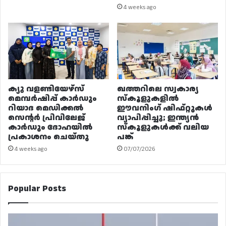
4 weeks ago
ക്യു വളണ്ടിയേഴ്‌സ്
ഖത്തറിലെ സ്വകാര്യ
മെമ്പർഷിപ്പ് കാർഡും
സ്കൂളുകളിൽ
റിയാദ മെഡിക്കൽ
ഈവനിംഗ് ഷിഫ്റ്റുകൾ
സെന്റർ പ്രിവിലേജ്
വ്യാപിപ്പിച്ചു; ഇന്ത്യൻ
കാർഡും ദോഹയിൽ
സ്കൂളുകൾക്ക് വലിയ
പ്രകാശനം ചെയ്തു
പങ്ക്
4 weeks ago
07/07/2026
Popular Posts