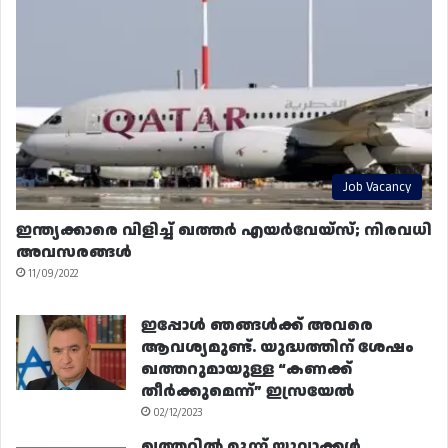
Job Vacancy
ഇന്ത്യക്കാരെ വിളിച്ച് ഖത്തർ എയർവേയ്‌സ്; നിരവധി
അവസരങ്ങൾ
11/09/2022
ഇപ്പോൾ ഞങ്ങൾക്ക് അവരെ
ആവശ്യമുണ്ട്. യുദ്ധത്തിന് ശേഷം
ഖത്തറുമായുള്ള “കണക്ക്
തീർക്കുമെന്ന്” ഇസ്രയേൽ
02/12/2023
ഖത്തറിൽ മൂന്ന് യുവാക്കൾ