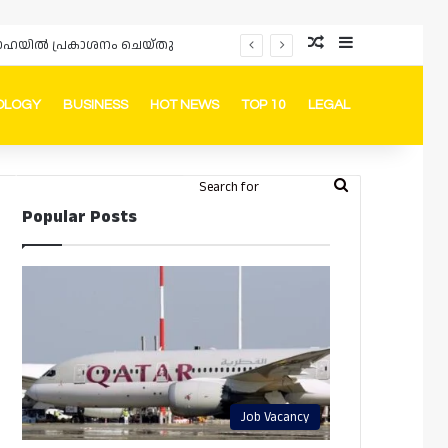
Random Article
Sidebar
ം ദോഹയിൽ പ്രകാശനം ചെയ്തു
OLOGY
BUSINESS
HOT NEWS
TOP 10
LEGAL
ook
stagram
Telegram
Whatsapp
Random Article
Switch skin
Search
Login
Popular Posts
for
Job Vacancy