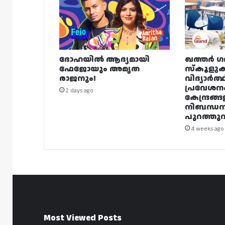
ദോഹയിൽ ആദ്യമായി
ഖത്തർ ഗ
ഫേജോയും അമൃത
സ്കൂളുക
രാജനും!
വിദ്യാർത്
പ്രവേശന
2 days ago
കേന്ദ്രങ്ങ
നിബന്ധ
പുറത്തുവി
4 weeks ago
Most Viewed Posts