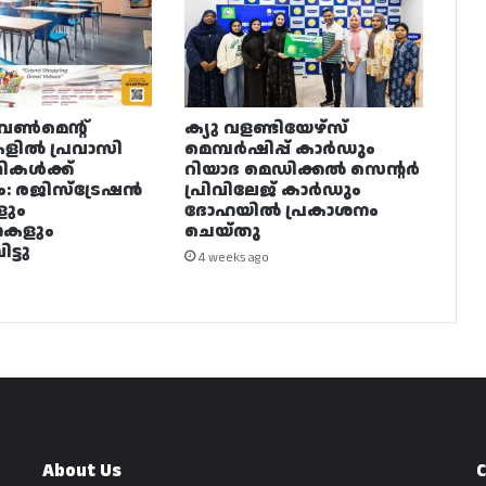
വൺമെന്റ്
ക്യു വളണ്ടിയേഴ്‌സ്
ളിൽ പ്രവാസി
മെമ്പർഷിപ്പ് കാർഡും
ഥികൾക്ക്
റിയാദ മെഡിക്കൽ സെന്റർ
ം: രജിസ്ട്രേഷൻ
പ്രിവിലേജ് കാർഡും
ളും
ദോഹയിൽ പ്രകാശനം
നകളും
ചെയ്തു
ട്ടു
4 weeks ago
About Us
C