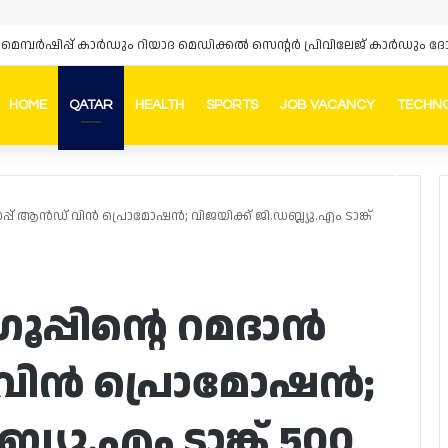
‌സ് മെമ്പർഷിപ്പ് കാർഡും റിയാദ മെഡിക്കൽ സെന്റർ പ്രിവിലേജ് കാർഡു
HOME
QATAR
HEALTH
SPORTS
JOB VACANCY
TECHN
Faceb
In
ഷോപ്പ് ആൻഡ് വിൻ പ്രൊമോഷൻ; വിജയിക്ക് ജി.ഡബ്ല്യു.എം ടാങ്ക്
രൂപ്പിന്റെ റമദാൻ
 വിൻ പ്രൊമോഷൻ;
ല്യു.എം ടാങ്ക് 500