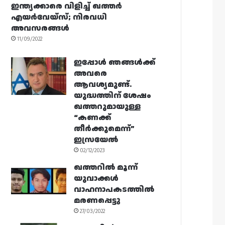
ഇന്ത്യക്കാരെ വിളിച്ച് ഖത്തർ
എയർവേയ്‌സ്; നിരവധി
അവസരങ്ങൾ
11/09/2022
ഇപ്പോൾ ഞങ്ങൾക്ക്
അവരെ
ആവശ്യമുണ്ട്.
യുദ്ധത്തിന് ശേഷം
ഖത്തറുമായുള്ള
“കണക്ക്
തീർക്കുമെന്ന്”
ഇസ്രയേൽ
02/12/2023
ഖത്തറിൽ മൂന്ന്
യുവാക്കൾ
വാഹനാപകടത്തിൽ
മരണപ്പെട്ടു
27/03/2022