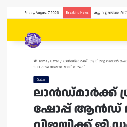
Friday, August 7 2026
Breaking News
ക്യു വളണ്ടിയേഴ്
Home
/
Qatar
/
ലാൻഡ്‌മാർക്ക് ഗ്രൂപ്പിന്റെ റമദാൻ 
500 കാർ സമ്മാനമായി നൽകി
Qatar
ലാൻഡ്‌മാർക്ക് ഗ്
ഷോപ്പ് ആൻഡ്
വിജയിക്ക് ജി.ഡബ്