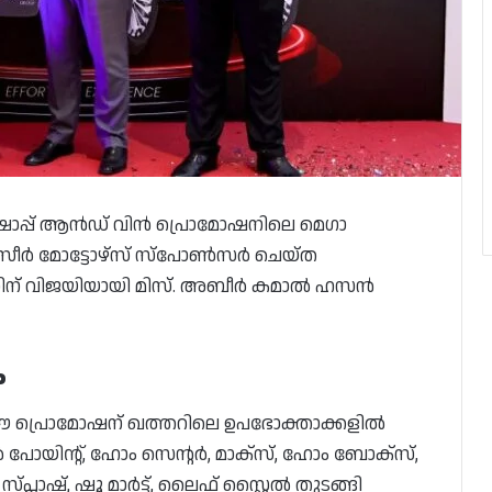
മദാൻ ഷോപ്പ് ആൻഡ് വിൻ പ്രൊമോഷനിലെ മെഗാ
 തൈസീർ മോട്ടോഴ്‌സ് സ്പോൺസർ ചെയ്ത
0) കാറിന് വിജയിയായി മിസ്. അബീർ കമാൽ ഹസൻ
ം
ന ഈ പ്രൊമോഷന് ഖത്തറിലെ ഉപഭോക്താക്കളിൽ
റർ പോയിന്റ്, ഹോം സെന്റർ, മാക്സ്, ഹോം ബോക്സ്,
പ്ലാഷ്, ഷൂ മാർട്ട്, ലൈഫ് സ്റ്റൈൽ തുടങ്ങി