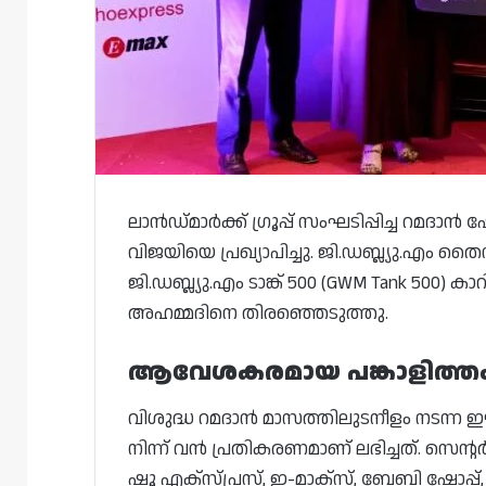
ലാൻഡ്‌മാർക്ക് ഗ്രൂപ്പ് സംഘടിപ്പിച്ച റ
വിജയിയെ പ്രഖ്യാപിച്ചു. ജി.ഡബ്ല്യു.എം
ജി.ഡബ്ല്യു.എം ടാങ്ക് 500 (GWM Tank 50
അഹമ്മദിനെ തിരഞ്ഞെടുത്തു.
ആവേശകരമായ പങ്കാളിത്ത
വിശുദ്ധ റമദാൻ മാസത്തിലുടനീളം നടന്
നിന്ന് വൻ പ്രതികരണമാണ് ലഭിച്ചത്. സെന്
ഷൂ എക്സ്പ്രസ്, ഇ-മാക്സ്, ബേബി ഷോപ്പ്, സ്