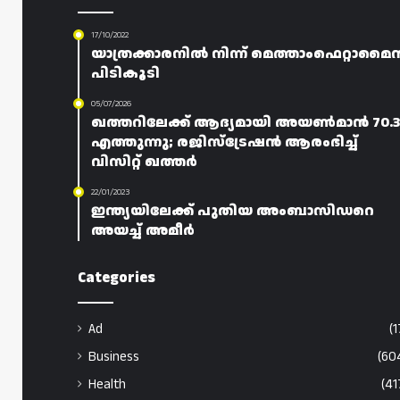
17/10/2022
യാത്രക്കാരനിൽ നിന്ന് മെത്താംഫെറ്റാമൈ
പിടികൂടി
05/07/2026
ഖത്തറിലേക്ക് ആദ്യമായി അയൺമാൻ 70.3
എത്തുന്നു; രജിസ്‌ട്രേഷൻ ആരംഭിച്ച്
വിസിറ്റ് ഖത്തർ
22/01/2023
ഇന്ത്യയിലേക്ക് പുതിയ അംബാസിഡറെ
അയച്ച് അമീർ
Categories
Ad
(1
Business
(60
Health
(41