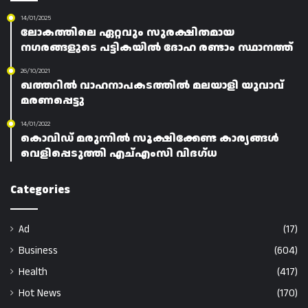
14/01/2025
ലോകത്തിലെ ഏറ്റവും സുരക്ഷിതമായ
നഗരങ്ങളുടെ പട്ടികയിൽ ദോഹ രണ്ടാം സ്ഥാനത്ത്
26/10/2021
ഖത്തറിൽ വാഹനാപകടത്തിൽ മലയാളി യുവാവ്
മരണപ്പെട്ടു
14/01/2022
കൊവിഡ് മരുന്നിൽ സൂക്ഷിക്കേണ്ട കാര്യങ്ങൾ
വെളിപ്പെടുത്തി എച്എംസി വിദഗ്ധ
Categories
Ad
(17)
Business
(604)
Health
(417)
Hot News
(170)