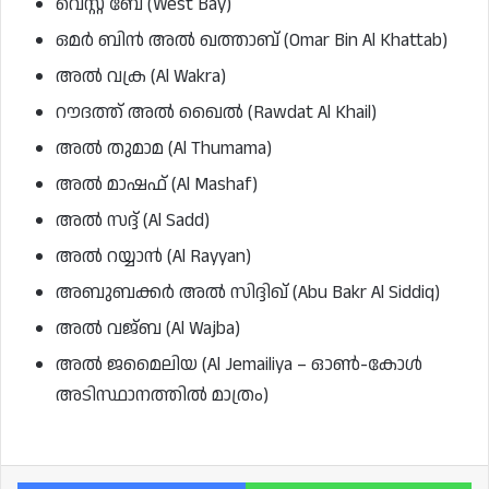
വെസ്റ്റ് ബേ (West Bay)
ഒമർ ബിൻ അൽ ഖത്താബ് (Omar Bin Al Khattab)
അൽ വക്ര (Al Wakra)
റൗദത്ത് അൽ ഖൈൽ (Rawdat Al Khail)
അൽ തുമാമ (Al Thumama)
അൽ മാഷഫ് (Al Mashaf)
അൽ സദ്ദ് (Al Sadd)
അൽ റയ്യാൻ (Al Rayyan)
അബുബക്കർ അൽ സിദ്ദിഖ് (Abu Bakr Al Siddiq)
അൽ വജ്ബ (Al Wajba)
അൽ ജമൈലിയ (Al Jemailiya – ഓൺ-കോൾ
അടിസ്ഥാനത്തിൽ മാത്രം)
Facebook
Wh