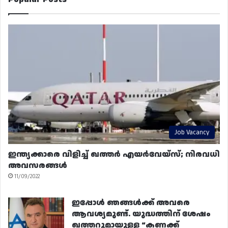
Job Vacancy
ഇന്ത്യക്കാരെ വിളിച്ച് ഖത്തർ എയർവേയ്‌സ്; നിരവധി
അവസരങ്ങൾ
11/09/2022
ഇപ്പോൾ ഞങ്ങൾക്ക് അവരെ
ആവശ്യമുണ്ട്. യുദ്ധത്തിന് ശേഷം
ഖത്തറുമായുള്ള “കണക്ക്