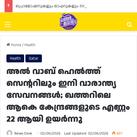
പ്രൊമോഷനുകളും ഓഫറുകളും നൽകുമ്പോൾ ഉപഭോക്താക്കളുടെ അവകാശങ്ങൾ ഉറപ്പാക്കണമെന്ന് ഖത്തർ വാണിജ്യ വ്യവസായ മന്ത്രാലയത്തിന്റെ (MoCI) നിർദ്ദേശം
Menu
Se
Home
/
Health
Health
Qatar
അൽ വാബ് ഹെൽത്ത്
സെന്ററിലും ഇനി വാരാന്ത്യ
സേവനങ്ങൾ; ഖത്തറിലെ
ആകെ കേന്ദ്രങ്ങളുടെ എണ്ണം
22 ആയി ഉയർന്നു
News Desk
02/06/2026
Last Updated: 02/06/2026
487