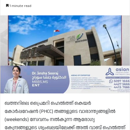
1 minute read
ഖത്തറിലെ പ്രൈമറി ഹെൽത്ത് കെയർ
കോർപ്പറേഷൻ (PHCC) തങ്ങളുടെ വാരാന്ത്യങ്ങളിൽ
(weekends) സേവനം നൽകുന്ന ആരോഗ്യ
കേന്ദ്രങ്ങളുടെ ശൃംഖലയിലേക്ക് അൽ വാബ് ഹെൽത്ത്