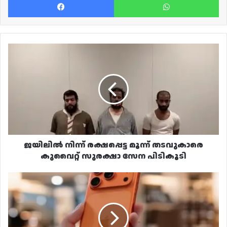
ജയിലിൽ
നിന്ന്
രക്ഷപ്പെട്ട
മൂന്ന്
തടവുകാരെ
കുവൈറ്റ്
സുരക്ഷാ
സേന
പിടികൂടി
ജയിലിൽ നിന്ന് രക്ഷപ്പെട്ട മൂന്ന് തടവുകാരെ
കുവൈറ്റ് സുരക്ഷാ സേന പിടികൂടി
ഐഫോൺ
ചാർജിങ്
തകരാർ
പരിഹരിക്കാൻ
അടിയന്തിര