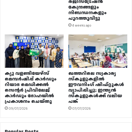
രജിസ്ട്രേഷൻ
കേന്ദ്രങ്ങളും
നിബന്ധനകളും
പുറത്തുവിട്ടു
4 weeks ago
ക്യു വളണ്ടിയേഴ്‌സ്
ഖത്തറിലെ സ്വകാര്യ
മെമ്പർഷിപ്പ് കാർഡും
സ്കൂളുകളിൽ
റിയാദ മെഡിക്കൽ
ഈവനിംഗ് ഷിഫ്റ്റുകൾ
സെന്റർ പ്രിവിലേജ്
വ്യാപിപ്പിച്ചു; ഇന്ത്യൻ
കാർഡും ദോഹയിൽ
സ്കൂളുകൾക്ക് വലിയ
പ്രകാശനം ചെയ്തു
പങ്ക്
09/07/2026
07/07/2026
Popular Posts