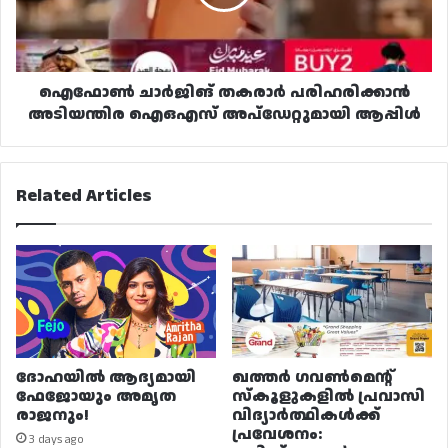
ഐഒഎസ്
അപ്ഡേറ്റുമായി
ആപ്പിൾ
ഐഫോൺ ചാർജിങ് തകരാർ പരിഹരിക്കാൻ
അടിയന്തിര ഐഒഎസ് അപ്ഡേറ്റുമായി ആപ്പിൾ
Related Articles
ദോഹയിൽ ആദ്യമായി
ഖത്തർ ഗവൺമെന്റ്
ഫേജോയും അമൃത
സ്കൂളുകളിൽ പ്രവാസി
രാജനും!
വിദ്യാർത്ഥികൾക്ക്
പ്രവേശനം:
3 days ago