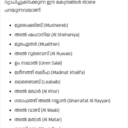
വ്യാപിച്ചുകിടക്കുന്ന ഈ കേന്ദ്രങ്ങൾ താഴെ
പറയുന്നവയാണ്:
മുഷൈരിബ് (Musheireb)
അൽ ഷഹാനിയ (Al Shehaniya)
മുഐതർ (Muaither)
അൽ റുവൈസ് (Al Ruwais)
ഉം സലാൽ (Umm Salal)
മദീനത്ത് ഖലീഫ (Madinat Khalifa)
ലെബൈബ് (Leabaib)
അൽ ഖോർ (Al Khor)
ഗരാഫത്ത് അൽ റയ്യാൻ (Gharrafat Al Rayyan)
അൽ വാബ് (Al Waab)
അൽ മതാർ (Al Matar)