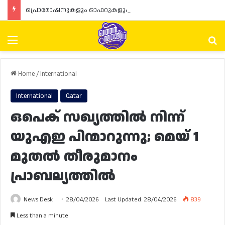
പ്രൊമോഷനുകളും ഓഫറുകളും നൽകുമ്പോൾ ഉപഭോക്താക്കളുടെ അവകാശങ്ങൾ ഉറപ്പാക്കണമെന്ന് ഖത്തർ വാണിജ്യ വ്യവസായ മന്ത്രാലയത്തിന്റെ (MoCI) നിർദ്ദേശം
Menu
Se
Home
/
International
International
Qatar
ഒപെക് സഖ്യത്തിൽ നിന്ന്
യുഎഇ പിന്മാറുന്നു; മെയ് 1
മുതൽ തീരുമാനം
പ്രാബല്യത്തിൽ
News Desk
28/04/2026
Last Updated: 28/04/2026
839
Less than a minute