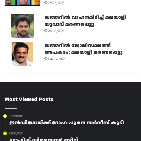
27/03/2022
ഖത്തറിൽ വാഹനമിടിച്ച് മലയാളി
യുവാവ് മരണപ്പെട്ടു
26/06/2022
ഖത്തറിൽ ജോലിസ്ഥലത്ത്
അപകടം: മലയാളി മരണപ്പെട്ടു
04/07/2022
Most Viewed Posts
13/09/2021
ഇൻഡിഗോയ്ക്ക് ദോഹ-പൂനെ സർവീസ് കൂടി
06/12/2024
ഗ്രാഫിക് ഡിസൈനർ ഒഴിവ്