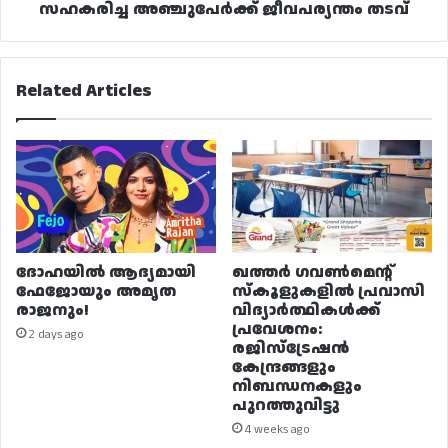
സഹകരിച്ച അഞ്ചുപേർക്ക് ജീവപര്യന്തം തടവ്
Related Articles
ദോഹയിൽ ആദ്യമായി
ഖത്തർ ഗവൺമെന്റ്
ഫേജോയും അമൃത
സ്കൂളുകളിൽ പ്രവാസി
രാജനും!
വിദ്യാർത്ഥികൾക്ക്
പ്രവേശനം:
2 days ago
രജിസ്ട്രേഷൻ
കേന്ദ്രങ്ങളും
നിബന്ധനകളും
പുറത്തുവിട്ടു
4 weeks ago