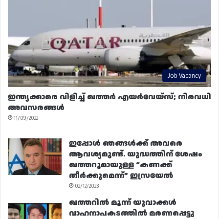
Job Vacancy
ഇന്ത്യക്കാരെ വിളിച്ച് ഖത്തർ എയർവേയ്‌സ്; നിരവധി
അവസരങ്ങൾ
11/09/2022
ഇപ്പോൾ ഞങ്ങൾക്ക് അവരെ
ആവശ്യമുണ്ട്. യുദ്ധത്തിന് ശേഷം
ഖത്തറുമായുള്ള “കണക്ക്
തീർക്കുമെന്ന്” ഇസ്രയേൽ
02/12/2023
ഖത്തറിൽ മൂന്ന് യുവാക്കൾ
വാഹനാപകടത്തിൽ മരണപ്പെട്ടു