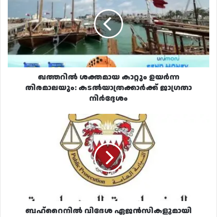
കാറ്റും
ഉയർന്ന
തിരമാലയും:
കടൽയാത്രക്കാർക്ക്
ജാഗ്രതാ
നിർദ്ദേശം
ഖത്തറിൽ ശക്തമായ കാറ്റും ഉയർന്ന
തിരമാലയും: കടൽയാത്രക്കാർക്ക് ജാഗ്രതാ
നിർദ്ദേശം
ബഹ്‌റൈനിൽ
വിദേശ
ഏജൻസികളുമായി
സഹകരിച്ച
അഞ്ചുപേർക്ക്
ജീവപര്യന്തം
തടവ്
ബഹ്‌റൈനിൽ വിദേശ ഏജൻസികളുമായി