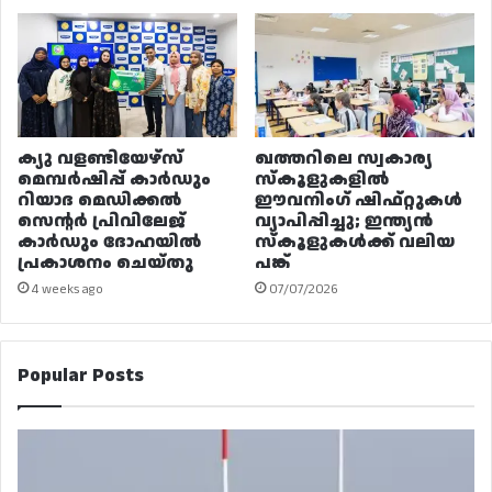
ക്യു വളണ്ടിയേഴ്‌സ്
ഖത്തറിലെ സ്വകാര്യ
മെമ്പർഷിപ്പ് കാർഡും
സ്കൂളുകളിൽ
റിയാദ മെഡിക്കൽ
ഈവനിംഗ് ഷിഫ്റ്റുകൾ
സെന്റർ പ്രിവിലേജ്
വ്യാപിപ്പിച്ചു; ഇന്ത്യൻ
കാർഡും ദോഹയിൽ
സ്കൂളുകൾക്ക് വലിയ
പ്രകാശനം ചെയ്തു
പങ്ക്
4 weeks ago
07/07/2026
Popular Posts