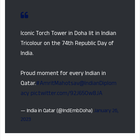
Iconic Torch Tower in Doha lit in Indian
Tricolour on the 74th Republic Day of
India.
Proud moment for every Indian in
Qatar.
#AmritMahotsav
@IndianDiplom
acy
pic.twitter.com/92J65Ow8JA
— India in Qatar (@IndEmbDoha)
January 26,
2023