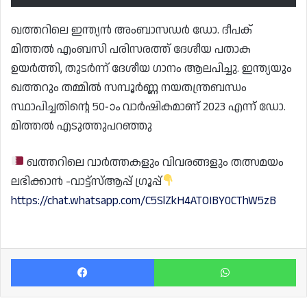
ഖത്തറിലെ ഇന്ത്യൻ അംബാസഡർ ഡോ. ദീപക്
മിത്തൽ എംബസി പരിസരത്ത് ദേശീയ പതാക
ഉയർത്തി, തുടർന്ന് ദേശീയ ഗാനം ആലപിച്ചു. ഇന്ത്യയും
ഖത്തറും തമ്മിൽ സമ്പൂർണ്ണ നയതന്ത്രബന്ധം
സ്ഥാപിച്ചതിന്റെ 50-ാം വാർഷികമാണ് 2023 എന്ന് ഡോ.
മിത്തൽ എടുത്തുപറഞ്ഞു
ഖത്തറിലെ വാർത്തകളും വിവരങ്ങളും തത്സമയം
ലഭിക്കാൻ -വാട്ട്സ്ആപ്പ് ഗ്രൂപ്പ്
https://chat.whatsapp.com/C5SlZkH4ATOIBY0CThW5zB
Facebook
Wh