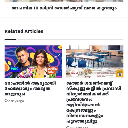
താപനില 10 ഡിഗ്രി സെൽഷ്യസ് വരെ കുറയും
Related Articles
ദോഹയിൽ ആദ്യമായി
ഖത്തർ ഗവൺമെന്റ്
ഫേജോയും അമൃത
സ്കൂളുകളിൽ പ്രവാസി
രാജനും!
വിദ്യാർത്ഥികൾക്ക്
പ്രവേശനം:
2 days ago
രജിസ്ട്രേഷൻ
കേന്ദ്രങ്ങളും
നിബന്ധനകളും
പുറത്തുവിട്ടു