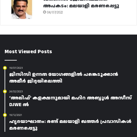
അപകടം: മലയാളി മരണപ്പെട്ടു
04/07/2022
Most Viewed Posts
19/07/2023
ജിസിസി ഉന്നത യോഗങ്ങളിൽ പങ്കെടുക്കാൻ
അമീർ ജിദ്ദയിലെത്തി
24/02/2023
‘അലിഫ്’ കളക്ഷനുമായി മഹിറ അബ്ദുൾ അസീസ്
DJWE ൽ
19/12/2021
ഹൃദയാഘാതം: രണ്ട് മലയാളി ഖത്തർ പ്രവാസികൾ
മരണപ്പെട്ടു