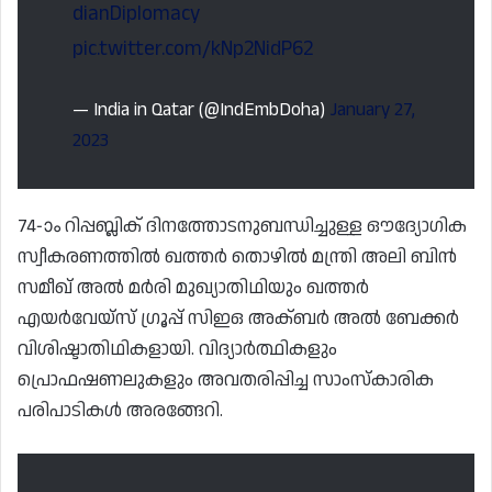
dianDiplomacy
pic.twitter.com/kNp2NidP62
— India in Qatar (@IndEmbDoha)
January 27,
2023
74-ാം റിപ്പബ്ലിക് ദിനത്തോടനുബന്ധിച്ചുള്ള ഔദ്യോഗിക
സ്വീകരണത്തിൽ ഖത്തർ തൊഴിൽ മന്ത്രി അലി ബിൻ
സമീഖ് അൽ മർരി മുഖ്യാതിഥിയും ഖത്തർ
എയർവേയ്‌സ് ഗ്രൂപ്പ് സിഇഒ അക്ബർ അൽ ബേക്കർ
വിശിഷ്ടാതിഥികളായി. വിദ്യാർത്ഥികളും
പ്രൊഫഷണലുകളും അവതരിപ്പിച്ച സാംസ്കാരിക
പരിപാടികൾ അരങ്ങേറി.