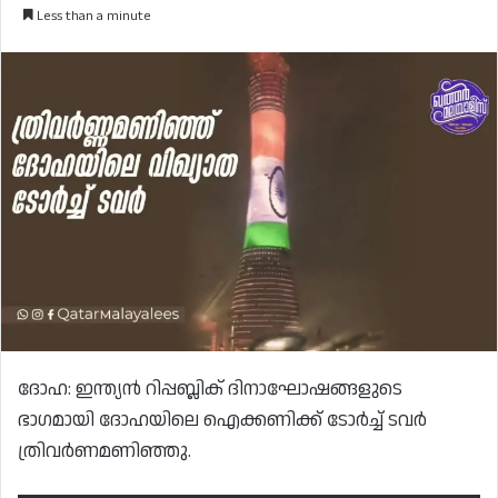
Less than a minute
ദോഹ: ഇന്ത്യൻ റിപ്പബ്ലിക് ദിനാഘോഷങ്ങളുടെ
ഭാഗമായി ദോഹയിലെ ഐക്കണിക്ക് ടോർച്ച് ടവർ
ത്രിവർണമണിഞ്ഞു.