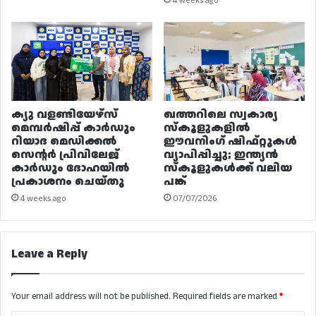
4 weeks ago
ക്യു വളണ്ടിയേഴ്‌സ്
ഖത്തറിലെ സ്വകാര്യ
മെമ്പർഷിപ്പ് കാർഡും
സ്കൂളുകളിൽ
റിയാദ മെഡിക്കൽ
ഈവനിംഗ് ഷിഫ്റ്റുകൾ
സെന്റർ പ്രിവിലേജ്
വ്യാപിപ്പിച്ചു; ഇന്ത്യൻ
കാർഡും ദോഹയിൽ
സ്കൂളുകൾക്ക് വലിയ
പ്രകാശനം ചെയ്തു
പങ്ക്
4 weeks ago
07/07/2026
Leave a Reply
Your email address will not be published.
Required fields are marked
*