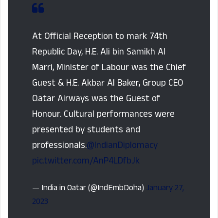
At Official Reception to mark 74th
Republic Day, H.E. Ali bin Samikh Al
Marri, Minister of Labour was the Chief
Guest & H.E. Akbar Al Baker, Group CEO
Qatar Airways was the Guest of
Honour. Cultural performances were
presented by students and
professionals.
@IndianDiplomacy
pic.twitter.com/AnP4LDfbJk
— India in Qatar (@IndEmbDoha)
January 27,
2023