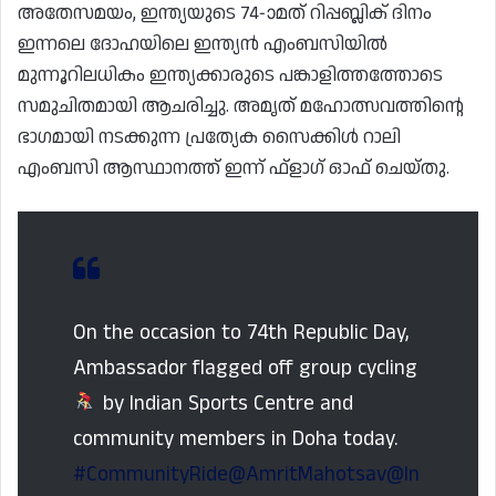
അതേസമയം, ഇന്ത്യയുടെ 74-ാമത് റിപ്പബ്ലിക് ദിനം
ഇന്നലെ ദോഹയിലെ ഇന്ത്യൻ എംബസിയിൽ
മുന്നൂറിലധികം ഇന്ത്യക്കാരുടെ പങ്കാളിത്തത്തോടെ
സമുചിതമായി ആചരിച്ചു. അമൃത് മഹോത്സവത്തിന്റെ
ഭാഗമായി നടക്കുന്ന പ്രത്യേക സൈക്കിൾ റാലി
എംബസി ആസ്ഥാനത്ത് ഇന്ന് ഫ്‌ളാഗ് ഓഫ് ചെയ്തു.
On the occasion to 74th Republic Day,
Ambassador flagged off group cycling
by Indian Sports Centre and
community members in Doha today.
#CommunityRide
@AmritMahotsav
@In