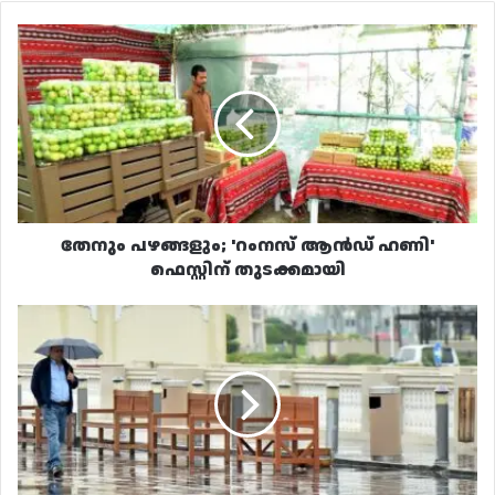
തേനും
പഴങ്ങളും;
'റംനസ്
ആൻഡ്
ഹണി'
ഫെസ്റ്റിന്
തുടക്കമായി
തേനും പഴങ്ങളും; 'റംനസ് ആൻഡ് ഹണി'
ഫെസ്റ്റിന് തുടക്കമായി
താപനില
10
ഡിഗ്രി
സെൽഷ്യസ്
വരെ
കുറയും