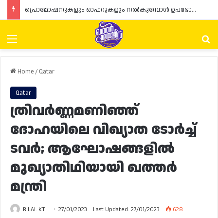
പ്രൊമോഷനുകളും ഓഫറുകളും നൽകുമ്പോൾ ഉപഭോക്താക്കളുടെ അവകാശങ്ങൾ ഉറപ്പാക്കണമെന്ന് ഖത്തർ വാണിജ്യ വ്യവസായ മന്ത്രാലയത്തിന്റെ (MoCI) നിർദ്ദേശം
Menu
Se
Home
/
Qatar
Qatar
ത്രിവർണ്ണമണിഞ്ഞ്
ദോഹയിലെ വിഖ്യാത ടോർച്ച്
ടവർ; ആഘോഷങ്ങളിൽ
മുഖ്യാതിഥിയായി ഖത്തർ
മന്ത്രി
BILAL KT
27/01/2023
Last Updated: 27/01/2023
628