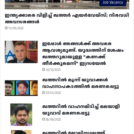
Job Vacancy
ഇന്ത്യക്കാരെ വിളിച്ച് ഖത്തർ എയർവേയ്‌സ്; നിരവധി
അവസരങ്ങൾ
11/09/2022
ഇപ്പോൾ ഞങ്ങൾക്ക് അവരെ
ആവശ്യമുണ്ട്. യുദ്ധത്തിന് ശേഷം
ഖത്തറുമായുള്ള “കണക്ക്
തീർക്കുമെന്ന്” ഇസ്രയേൽ
02/12/2023
ഖത്തറിൽ മൂന്ന് യുവാക്കൾ
വാഹനാപകടത്തിൽ മരണപ്പെട്ടു
27/03/2022
ഖത്തറിൽ വാഹനമിടിച്ച് മലയാളി
യുവാവ് മരണപ്പെട്ടു
26/06/2022
ഖത്തറിൽ ജോലിസ്ഥലത്ത്