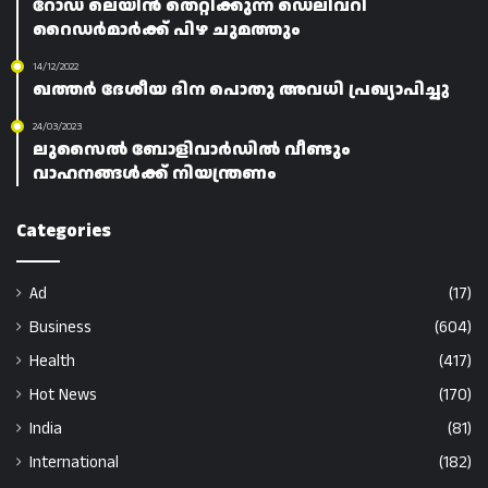
റോഡ് ലെയിൻ തെറ്റിക്കുന്ന ഡെലിവറി
റൈഡർമാർക്ക് പിഴ ചുമത്തും
14/12/2022
ഖത്തർ ദേശീയ ദിന പൊതു അവധി പ്രഖ്യാപിച്ചു
24/03/2023
ലുസൈൽ ബോളിവാർഡിൽ വീണ്ടും
വാഹനങ്ങൾക്ക് നിയന്ത്രണം
Categories
Ad
(17)
Business
(604)
Health
(417)
Hot News
(170)
India
(81)
International
(182)