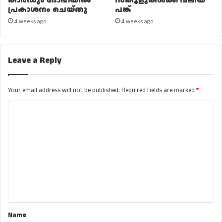
കാർഡും ദോഹയിൽ
സ്കൂളുകൾക്ക് വലിയ
പ്രകാശനം ചെയ്തു
പങ്ക്
4 weeks ago
4 weeks ago
Leave a Reply
Your email address will not be published.
Required fields are marked
*
C
o
m
m
e
n
t
*
Name