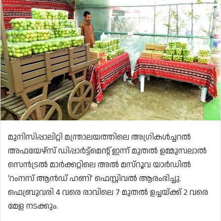
മുനിസിപ്പാലിറ്റി മന്ത്രാലയത്തിലെ അഗ്രികൾച്ചറൽ
അഫയേഴ്‌സ് ഡിപ്പാർട്ട്‌മെന്റ് ഇന്ന് മുതൽ ഉമ്മുസലാൽ
സെൻട്രൽ മാർക്കറ്റിലെ അൽ മസ്‌റൂവ യാർഡിൽ
‘റംനസ് ആൻഡ് ഹണി’ ഫെസ്റ്റിവൽ ആരംഭിച്ചു.
ഫെബ്രുവരി 4 വരെ രാവിലെ 7 മുതൽ ഉച്ചയ്ക്ക് 2 വരെ
മേള നടക്കും.