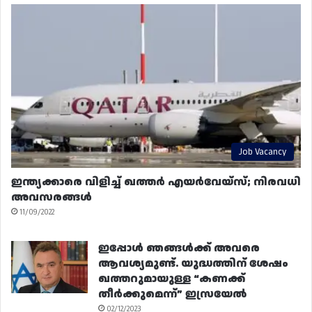
Job Vacancy
ഇന്ത്യക്കാരെ വിളിച്ച് ഖത്തർ എയർവേയ്‌സ്; നിരവധി
അവസരങ്ങൾ
11/09/2022
ഇപ്പോൾ ഞങ്ങൾക്ക് അവരെ
ആവശ്യമുണ്ട്. യുദ്ധത്തിന് ശേഷം
ഖത്തറുമായുള്ള “കണക്ക്
തീർക്കുമെന്ന്” ഇസ്രയേൽ
02/12/2023