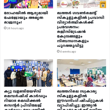
ദോഹയിൽ ആദ്യമായി
ഖത്തർ ഗവൺമെന്റ്
ഫേജോയും അമൃത
സ്കൂളുകളിൽ പ്രവാസി
രാജനും!
വിദ്യാർത്ഥികൾക്ക്
പ്രവേശനം:
24 hours ago
രജിസ്ട്രേഷൻ
കേന്ദ്രങ്ങളും
നിബന്ധനകളും
പുറത്തുവിട്ടു
4 weeks ago
ക്യു വളണ്ടിയേഴ്‌സ്
ഖത്തറിലെ സ്വകാര്യ
മെമ്പർഷിപ്പ് കാർഡും
സ്കൂളുകളിൽ
റിയാദ മെഡിക്കൽ
ഈവനിംഗ് ഷിഫ്റ്റുകൾ
സെന്റർ പ്രിവിലേജ്
വ്യാപിപ്പിച്ചു; ഇന്ത്യൻ