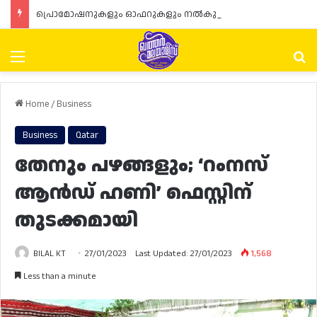
പ്രൊമോഷനുകളും ഓഫറുകളും നൽകുമ്പോൾ ഉപഭോക്താക്കളുടെ അവകാശങ്ങൾ ഉറപ്പാക്കണമെന്ന് ഖത്തർ വാണിജ്യ വ്യവസായ മന്ത്രാലയത്തിന്റെ (MoCI) നിർദ്ദേശം
Menu
Se
Home
/
Business
Business
Qatar
തേനും പഴങ്ങളും; ‘റംനസ്
ആൻഡ് ഹണി’ ഫെസ്റ്റിന്
തുടക്കമായി
BILAL KT
27/01/2023
Last Updated: 27/01/2023
1,568
Less than a minute