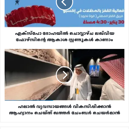
ഫോഴ്‌സിന്റെ
ആകാശ
സ്റ്റണ്ടുകൾ
കാണാം
എക്‌സ്‌പോ ദോഹയിൽ ചൊവ്വാഴ്ച ലഖ്‌വിയ
ഫോഴ്‌സിന്റെ ആകാശ സ്റ്റണ്ടുകൾ കാണാം
ഹലാൽ
വ്യവസായങ്ങൾ
വികസിപ്പിക്കാൻ
ആഹ്വാനം
ചെയ്ത്
ഖത്തർ
ചേംബർ
ചെയർമാൻ
ഹലാൽ വ്യവസായങ്ങൾ വികസിപ്പിക്കാൻ
ആഹ്വാനം ചെയ്ത് ഖത്തർ ചേംബർ ചെയർമാൻ