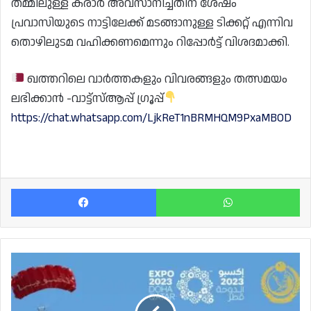
തമ്മിലുള്ള കരാർ അവസാനിച്ചതിന് ശേഷം
പ്രവാസിയുടെ നാട്ടിലേക്ക് മടങ്ങാനുള്ള ടിക്കറ്റ് എന്നിവ
തൊഴിലുടമ വഹിക്കണമെന്നും റിപ്പോർട്ട് വിശദമാക്കി.
ഖത്തറിലെ വാർത്തകളും വിവരങ്ങളും തത്സമയം
ലഭിക്കാൻ -വാട്ട്സ്ആപ്പ് ഗ്രൂപ്പ്
https://chat.whatsapp.com/LjkReT1nBRMHQM9PxaMBOD
Facebook
Wh
എക്‌സ്‌പോ
ദോഹയിൽ
ചൊവ്വാഴ്ച
ലഖ്‌വിയ