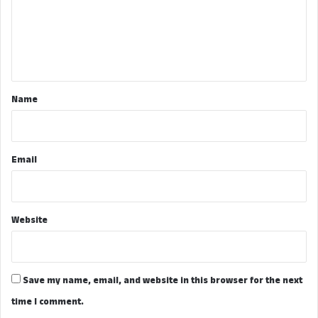
m
e
n
t
*
Name
Email
Website
Save my name, email, and website in this browser for the next
time I comment.