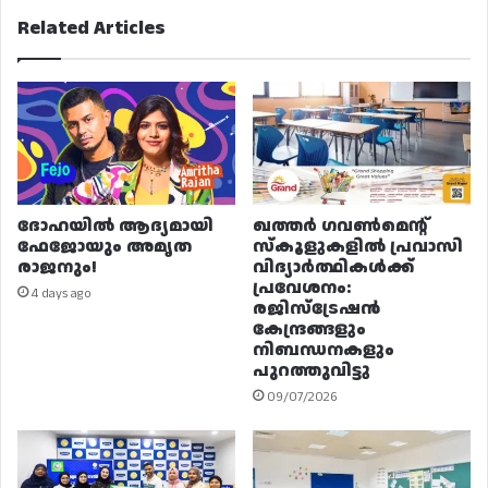
Related Articles
ദോഹയിൽ ആദ്യമായി
ഖത്തർ ഗവൺമെന്റ്
ഫേജോയും അമൃത
സ്കൂളുകളിൽ പ്രവാസി
രാജനും!
വിദ്യാർത്ഥികൾക്ക്
പ്രവേശനം:
4 days ago
രജിസ്ട്രേഷൻ
കേന്ദ്രങ്ങളും
നിബന്ധനകളും
പുറത്തുവിട്ടു
09/07/2026