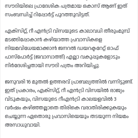
സൗദിയിലെ പ്രാദേശിക പത്രമായ ഒകാസ് ആണ് ഇത്
സംബന്ധിച്ച് റിപ്പോർട്ട് പുറത്തുവിട്ടത്.
എക്‌സിറ്റ്, റീ എൻട്രി വിസയുടെ കാലാവധി തീരുംമുമ്പ്
മടങ്ങിപ്പോകാൻ കഴിയാത്ത പ്രവാസികളെ
നിയമവിധേയമാക്കാൻ ജനറൽ ഡയറക്ടറേറ്റ് ഓഫ്
പാസ്‌പോർട്ട് (ജവാസാത്ത്) എല്ലാ വകുപ്പുകളോടും
നിർദേശിച്ചതായി സൗദി പത്രം അറിയിച്ചു.
ജനുവരി 16 മുതൽ ഉത്തരവ് പ്രാബല്യത്തിൽ വന്നിട്ടുണ്ട്.
ഇത് പ്രകാരം, എക്സിറ്റ്, റീ എൻട്രി വിസയിൽ രാജ്യം
വിടുകയും, വിസയുടെ റീഎൻട്രി കാലയളവിൽ 3
വർഷം കഴിഞ്ഞല്ലാതെ തിരികെ വരാതിരിക്കുകയും
ചെയ്യുന്ന ഏതൊരു പ്രവാസിയെയും തടയുന്ന നിയമം
അസാധുവായി.