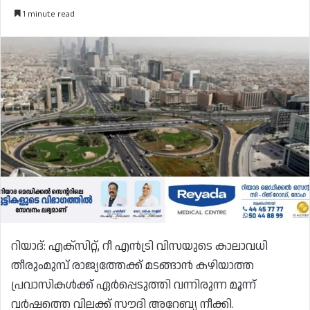
1 minute read
റിയാദ്: എക്സിറ്റ്, റീ എൻട്രി വിസയുടെ കാലാവധി
തീരുംമുമ്പ് രാജ്യത്തേക്ക് മടങ്ങാൻ കഴിയാത്ത
പ്രവാസികൾക്ക് ഏർപ്പെടുത്തി വന്നിരുന്ന മൂന്ന്
വർഷത്തെ വിലക്ക് സൗദി അറേബ്യ നീക്കി.