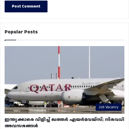
Popular Posts
Job Vacancy
ഇന്ത്യക്കാരെ വിളിച്ച് ഖത്തർ എയർവേയ്‌സ്; നിരവധി
അവസരങ്ങൾ