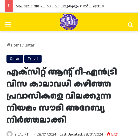
പ്രൊമോഷനുകളും ഓഫറുകളും നൽകുമ്പോൾ ഉപഭോക്താക്കളുടെ അവകാശങ്ങൾ ഉറപ്പാക്കണമെന്ന് ഖത്തർ വാണിജ്യ വ്യവസായ മന്ത്രാലയത്തിന്റെ (MoCI) നിർദ്ദേശം
Menu
Se
Home
/
Qatar
Qatar
Travel
എക്സിറ്റ് ആന്റ് റീ-എൻട്രി
വിസ കാലാവധി കഴിഞ്ഞ
പ്രവാസികളെ വിലക്കുന്ന
നിയമം സൗദി അറേബ്യ
നിർത്തലാക്കി
BILAL KT
28/01/2024
Last Updated: 28/01/2024
5,121