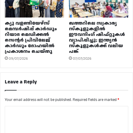
ക്യു വളണ്ടിയേഴ്‌സ്
ഖത്തറിലെ സ്വകാര്യ
മെമ്പർഷിപ്പ് കാർഡും
സ്കൂളുകളിൽ
റിയാദ മെഡിക്കൽ
ഈവനിംഗ് ഷിഫ്റ്റുകൾ
സെന്റർ പ്രിവിലേജ്
വ്യാപിപ്പിച്ചു; ഇന്ത്യൻ
കാർഡും ദോഹയിൽ
സ്കൂളുകൾക്ക് വലിയ
പ്രകാശനം ചെയ്തു
പങ്ക്
09/07/2026
07/07/2026
Leave a Reply
Your email address will not be published.
Required fields are marked
*
C
o
m