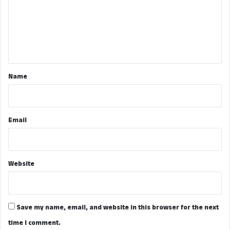
m
e
n
t
*
Name
Email
Website
Save my name, email, and website in this browser for the next
time I comment.