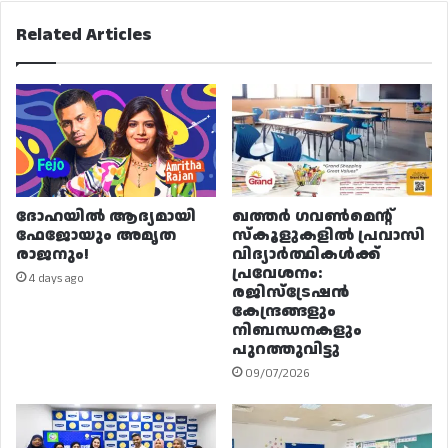
Related Articles
ദോഹയിൽ ആദ്യമായി
ഖത്തർ ഗവൺമെന്റ്
ഫേജോയും അമൃത
സ്കൂളുകളിൽ പ്രവാസി
രാജനും!
വിദ്യാർത്ഥികൾക്ക്
പ്രവേശനം:
4 days ago
രജിസ്ട്രേഷൻ
കേന്ദ്രങ്ങളും
നിബന്ധനകളും
പുറത്തുവിട്ടു
09/07/2026