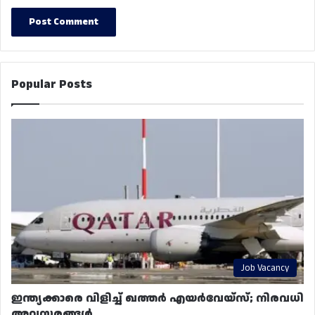
Popular Posts
Job Vacancy
ഇന്ത്യക്കാരെ വിളിച്ച് ഖത്തർ എയർവേയ്‌സ്; നിരവധി
അവസരങ്ങൾ