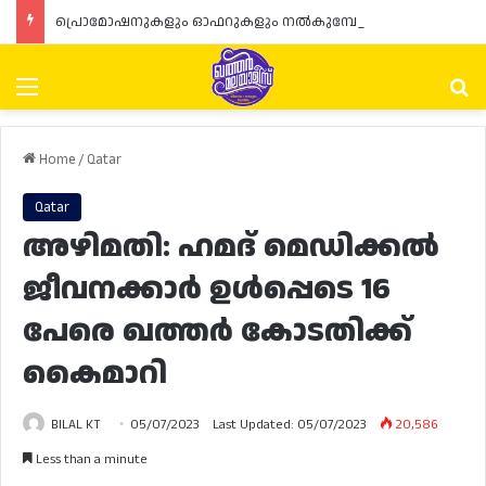
പ്രൊമോഷനുകളും ഓഫറുകളും നൽകുമ്പോൾ ഉപഭോക്താക്കളുടെ അവകാശങ്ങൾ ഉറപ്പാക്കണമെന്ന് ഖത്തർ വാണിജ്യ വ്യവസായ മന്ത്രാലയത്തിന്റെ (MoCI) നിർദ്ദേശം
Menu
Se
Home
/
Qatar
Qatar
അഴിമതി: ഹമദ് മെഡിക്കൽ
ജീവനക്കാർ ഉൾപ്പെടെ 16
പേരെ ഖത്തർ കോടതിക്ക്
കൈമാറി
BILAL KT
05/07/2023
Last Updated: 05/07/2023
20,586
Less than a minute