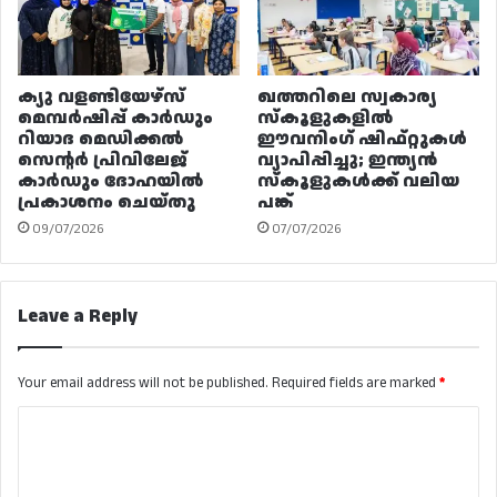
ക്യു വളണ്ടിയേഴ്‌സ്
ഖത്തറിലെ സ്വകാര്യ
മെമ്പർഷിപ്പ് കാർഡും
സ്കൂളുകളിൽ
റിയാദ മെഡിക്കൽ
ഈവനിംഗ് ഷിഫ്റ്റുകൾ
സെന്റർ പ്രിവിലേജ്
വ്യാപിപ്പിച്ചു; ഇന്ത്യൻ
കാർഡും ദോഹയിൽ
സ്കൂളുകൾക്ക് വലിയ
പ്രകാശനം ചെയ്തു
പങ്ക്
09/07/2026
07/07/2026
Leave a Reply
Your email address will not be published.
Required fields are marked
*
C
o
m