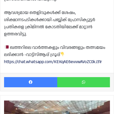
ആവശ്യമായ തെളിവുകൾക്ക് ശേഷം,
ശിക്ഷാനടപടികൾക്കായി പബ്ലിക് പ്രോസിക്യൂട്ടർ
പ്രതികളെ ക്രിമിനൽ കോടതിയിലേക്ക് മാറ്റാൻ
ഉത്തരവിട്ടു.
ഖത്തറിലെ വാർത്തകളും വിവരങ്ങളും തത്സമയം
ലഭിക്കാൻ -വാട്ട്സ്ആപ്പ് ഗ്രൂപ്പ്
https://chat.whatsapp.com/KEKqAE6evvwAVoZC0kJ31r
Facebook
Wh
ഖത്തർ
സന്ദർശകരിൽ
72%