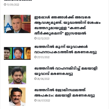
11/09/2022
ഇപ്പോൾ ഞങ്ങൾക്ക് അവരെ
ആവശ്യമുണ്ട്. യുദ്ധത്തിന് ശേഷം
ഖത്തറുമായുള്ള “കണക്ക്
തീർക്കുമെന്ന്” ഇസ്രയേൽ
02/12/2023
ഖത്തറിൽ മൂന്ന് യുവാക്കൾ
വാഹനാപകടത്തിൽ മരണപ്പെട്ടു
27/03/2022
ഖത്തറിൽ വാഹനമിടിച്ച് മലയാളി
യുവാവ് മരണപ്പെട്ടു
26/06/2022
ഖത്തറിൽ ജോലിസ്ഥലത്ത്
അപകടം: മലയാളി മരണപ്പെട്ടു
04/07/2022