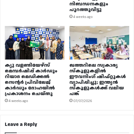
നിബന്ധനകളും
പുറത്തുവിട്ടു
4 weeks ago
ക്യു വളണ്ടിയേഴ്‌സ്
ഖത്തറിലെ സ്വകാര്യ
മെമ്പർഷിപ്പ് കാർഡും
സ്കൂളുകളിൽ
റിയാദ മെഡിക്കൽ
ഈവനിംഗ് ഷിഫ്റ്റുകൾ
സെന്റർ പ്രിവിലേജ്
വ്യാപിപ്പിച്ചു; ഇന്ത്യൻ
കാർഡും ദോഹയിൽ
സ്കൂളുകൾക്ക് വലിയ
പ്രകാശനം ചെയ്തു
പങ്ക്
4 weeks ago
07/07/2026
Leave a Reply