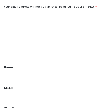
Your email address will not be published.
Required fields are marked
*
C
o
m
m
e
n
t
*
Name
Email