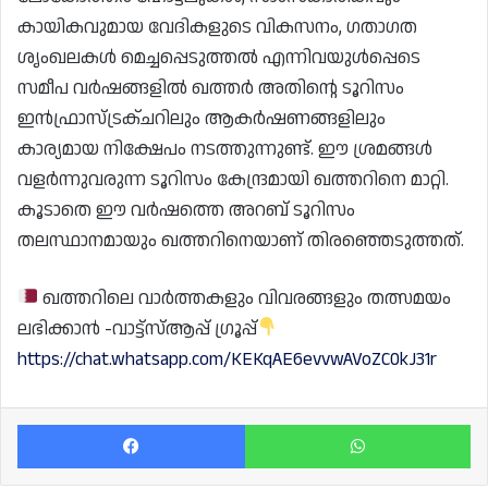
കായികവുമായ വേദികളുടെ വികസനം, ഗതാഗത
ശൃംഖലകൾ മെച്ചപ്പെടുത്തൽ എന്നിവയുൾപ്പെടെ
സമീപ വർഷങ്ങളിൽ ഖത്തർ അതിന്റെ ടൂറിസം
ഇൻഫ്രാസ്ട്രക്ചറിലും ആകർഷണങ്ങളിലും
കാര്യമായ നിക്ഷേപം നടത്തുന്നുണ്ട്. ഈ ശ്രമങ്ങൾ
വളർന്നുവരുന്ന ടൂറിസം കേന്ദ്രമായി ഖത്തറിനെ മാറ്റി.
കൂടാതെ ഈ വർഷത്തെ അറബ് ടൂറിസം
തലസ്ഥാനമായും ഖത്തറിനെയാണ് തിരഞ്ഞെടുത്തത്.
ഖത്തറിലെ വാർത്തകളും വിവരങ്ങളും തത്സമയം
ലഭിക്കാൻ -വാട്ട്സ്ആപ്പ് ഗ്രൂപ്പ്
https://chat.whatsapp.com/KEKqAE6evvwAVoZC0kJ31r
Facebook
Wh