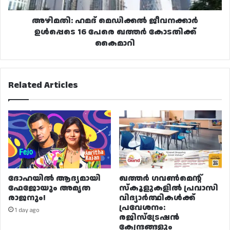
കോടതിക്ക്
കൈമാറി
അഴിമതി: ഹമദ് മെഡിക്കൽ ജീവനക്കാർ
ഉൾപ്പെടെ 16 പേരെ ഖത്തർ കോടതിക്ക്
കൈമാറി
Related Articles
ദോഹയിൽ ആദ്യമായി
ഖത്തർ ഗവൺമെന്റ്
ഫേജോയും അമൃത
സ്കൂളുകളിൽ പ്രവാസി
രാജനും!
വിദ്യാർത്ഥികൾക്ക്
പ്രവേശനം:
1 day ago
രജിസ്ട്രേഷൻ
കേന്ദ്രങ്ങളും