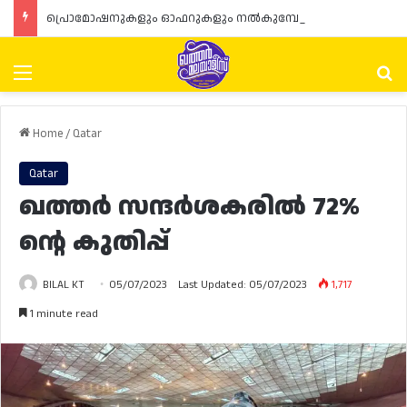
പ്രൊമോഷനുകളും ഓഫറുകളും നൽകുമ്പോൾ ഉപഭോക്താക്കളുടെ അവകാശങ്ങൾ ഉറപ്പാക്കണമെന്ന് ഖത്തർ വാണിജ്യ വ്യവസായ മന്ത്രാലയത്തിന്റെ (MoCI) നിർദ്ദേശം
Menu
Se
Home
/
Qatar
Qatar
ഖത്തർ സന്ദർശകരിൽ 72%
ന്റെ കുതിപ്പ്
BILAL KT
05/07/2023
Last Updated: 05/07/2023
1,717
1 minute read