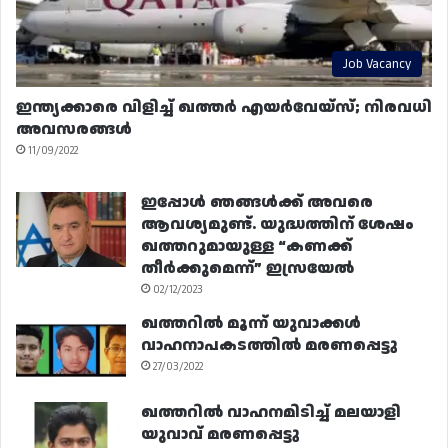
Job Vacancy
ഇന്ത്യക്കാരെ വിളിച്ച് ഖത്തർ എയർവേയ്‌സ്; നിരവധി
അവസരങ്ങൾ
11/09/2022
ഇപ്പോൾ ഞങ്ങൾക്ക് അവരെ
ആവശ്യമുണ്ട്. യുദ്ധത്തിന് ശേഷം
ഖത്തറുമായുള്ള “കണക്ക്
തീർക്കുമെന്ന്” ഇസ്രയേൽ
02/12/2023
ഖത്തറിൽ മൂന്ന് യുവാക്കൾ
വാഹനാപകടത്തിൽ മരണപ്പെട്ടു
27/03/2022
ഖത്തറിൽ വാഹനമിടിച്ച് മലയാളി
യുവാവ് മരണപ്പെട്ടു