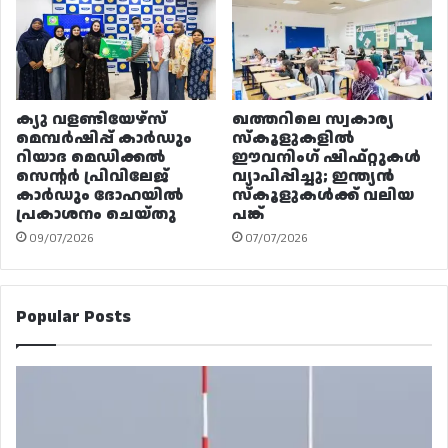
ക്യു വളണ്ടിയേഴ്‌സ്
ഖത്തറിലെ സ്വകാര്യ
മെമ്പർഷിപ്പ് കാർഡും
സ്കൂളുകളിൽ
റിയാദ മെഡിക്കൽ
ഈവനിംഗ് ഷിഫ്റ്റുകൾ
സെന്റർ പ്രിവിലേജ്
വ്യാപിപ്പിച്ചു; ഇന്ത്യൻ
കാർഡും ദോഹയിൽ
സ്കൂളുകൾക്ക് വലിയ
പ്രകാശനം ചെയ്തു
പങ്ക്
09/07/2026
07/07/2026
Popular Posts