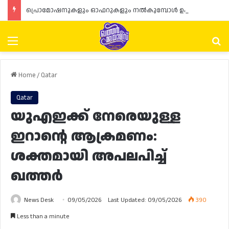
പ്രൊമോഷനുകളും ഓഫറുകളും നൽകുമ്പോൾ ഉപഭോക്താക്കളുടെ അവകാശങ്ങൾ ഉറപ്പാക്കണമെന്ന് ഖത്തർ വാണിജ്യ വ്യവസായ മന്ത്രാലയത്തിന്റെ (MoCI) നിർദ്ദേശം
Menu
Se
Home
/
Qatar
Qatar
യുഎഇക്ക് നേരെയുള്ള
ഇറാൻ്റെ ആക്രമണം:
ശക്തമായി അപലപിച്ച്
ഖത്തർ
News Desk
09/05/2026
Last Updated: 09/05/2026
390
Less than a minute