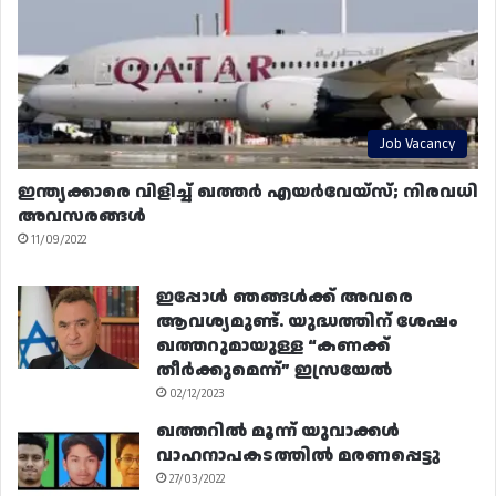
Job Vacancy
ഇന്ത്യക്കാരെ വിളിച്ച് ഖത്തർ എയർവേയ്‌സ്; നിരവധി
അവസരങ്ങൾ
11/09/2022
ഇപ്പോൾ ഞങ്ങൾക്ക് അവരെ
ആവശ്യമുണ്ട്. യുദ്ധത്തിന് ശേഷം
ഖത്തറുമായുള്ള “കണക്ക്
തീർക്കുമെന്ന്” ഇസ്രയേൽ
02/12/2023
ഖത്തറിൽ മൂന്ന് യുവാക്കൾ
വാഹനാപകടത്തിൽ മരണപ്പെട്ടു
27/03/2022