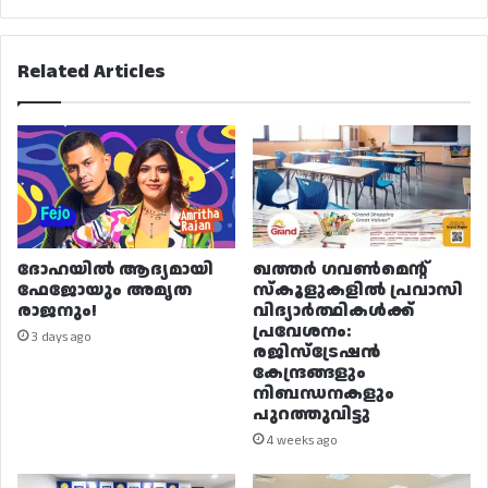
Related Articles
ദോഹയിൽ ആദ്യമായി
ഖത്തർ ഗവൺമെന്റ്
ഫേജോയും അമൃത
സ്കൂളുകളിൽ പ്രവാസി
രാജനും!
വിദ്യാർത്ഥികൾക്ക്
പ്രവേശനം:
3 days ago
രജിസ്ട്രേഷൻ
കേന്ദ്രങ്ങളും
നിബന്ധനകളും
പുറത്തുവിട്ടു
4 weeks ago