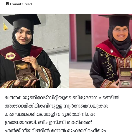
1 minute read
ഖത്തർ യൂണിവേഴ്സിറ്റിയുടെ ബിരുദദാന ചടങ്ങിൽ
അക്കാദമിക് മികവിനുള്ള സ്വർണമെഡലുകൾ
കരസ്ഥമാക്കി മലയാളി വിദ്യാർത്ഥിനികൾ
ശ്രദ്ധേയരായി. ബി.എസ്.സി കെമിക്കൽ
എൻജിനീയറിങ്ങിൽ മനാൽ മുഹമ്മദ് റഫീഖും