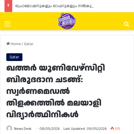
പ്രൊമോഷനുകളും ഓഫറുകളും നൽകുമ്പോൾ ഉപഭോക്താക്കളുടെ അവകാശങ്ങൾ ഉറപ്പാക്കണമെന്ന് ഖത്തർ വാണിജ്യ വ്യവസായ മന്ത്രാലയത്തിന്റെ (MoCI) നിർദ്ദേശം
Menu
Se
Home
/
Qatar
Qatar
ഖത്തർ യൂണിവേഴ്സിറ്റി
ബിരുദദാന ചടങ്ങ്:
സ്വർണമെഡൽ
തിളക്കത്തിൽ മലയാളി
വിദ്യാർത്ഥിനികൾ
News Desk
08/05/2026
Last Updated: 09/05/2026
515