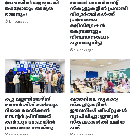
ദോഹയിൽ ആദ്യമായി
ഖത്തർ ഗവൺമെന്റ്
ഫേജോയും അമൃത
സ്കൂളുകളിൽ പ്രവാസി
രാജനും!
വിദ്യാർത്ഥികൾക്ക്
പ്രവേശനം:
13 hours ago
രജിസ്ട്രേഷൻ
കേന്ദ്രങ്ങളും
നിബന്ധനകളും
പുറത്തുവിട്ടു
4 weeks ago
ക്യു വളണ്ടിയേഴ്‌സ്
ഖത്തറിലെ സ്വകാര്യ
മെമ്പർഷിപ്പ് കാർഡും
സ്കൂളുകളിൽ
റിയാദ മെഡിക്കൽ
ഈവനിംഗ് ഷിഫ്റ്റുകൾ
സെന്റർ പ്രിവിലേജ്
വ്യാപിപ്പിച്ചു; ഇന്ത്യൻ
കാർഡും ദോഹയിൽ
സ്കൂളുകൾക്ക് വലിയ
പ്രകാശനം ചെയ്തു
പങ്ക്