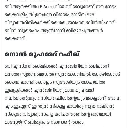
ബി.ആർക്കിൽ (B.Arch) ലിയ മറിയവുമാണ് ഈ നേട്ടം
കൈവരിച്ചത്. ഉയർന്ന വിജയം നേടിയ 525
വിദ്യാർത്ഥിനികൾക്ക് ശൈഖ ജവഹർ ബിൻത് ഹമദ്
ബിൻ സുഹൈം ആൽഥാനി ബിരുദപത്രങ്ങൾ
കൈമാറി.
മനാൽ മുഹമ്മദ് റഫീഖ്
ബി.എസ്.സി കെമിക്കൽ എൻജിനീയറിങ്ങിലാണ്
മനാൽ സ്വർണമെഡൽ സ്വന്തമാക്കിയത്. കോഴിക്കോട്
കൊയിലാണ്ടി കൊല്ലം സ്വദേശിയും ദോഹയിൽ
ഇലക്ട്രിക്കൽ എൻജിനീയറുമായ മുഹമ്മദ്
റഫീഖിന്റെയും റസിയ റഫീഖിന്റെയും മകളാണ്. ദോഹ
എം.ഇ.എസ് ഇന്ത്യൻ സ്കൂളിലായിരുന്നു മനാലിന്റെ
സ്കൂൾ വിദ്യാഭ്യാസം. ഉപരിപഠനത്തിന്റെ ഭാഗമായി
മാസ്റ്റേഴ്സ് ബിരുദം നേടാനാണ് താരം