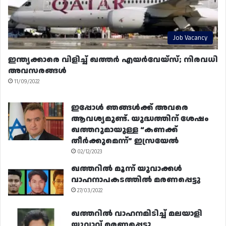
Job Vacancy
ഇന്ത്യക്കാരെ വിളിച്ച് ഖത്തർ എയർവേയ്‌സ്; നിരവധി
അവസരങ്ങൾ
11/09/2022
ഇപ്പോൾ ഞങ്ങൾക്ക് അവരെ
ആവശ്യമുണ്ട്. യുദ്ധത്തിന് ശേഷം
ഖത്തറുമായുള്ള “കണക്ക്
തീർക്കുമെന്ന്” ഇസ്രയേൽ
02/12/2023
ഖത്തറിൽ മൂന്ന് യുവാക്കൾ
വാഹനാപകടത്തിൽ മരണപ്പെട്ടു
27/03/2022
ഖത്തറിൽ വാഹനമിടിച്ച് മലയാളി
യുവാവ് മരണപ്പെട്ടു