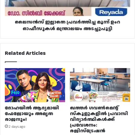
മന്ത്രാലയം
അടച്ചുപൂട്ടി
ലൈസൻസ് ഇല്ലാതെ പ്രവർത്തിച്ച മൂന്ന് ഉംറ
ഓഫീസുകൾ മന്ത്രാലയം അടച്ചുപൂട്ടി
Related Articles
ദോഹയിൽ ആദ്യമായി
ഖത്തർ ഗവൺമെന്റ്
ഫേജോയും അമൃത
സ്കൂളുകളിൽ പ്രവാസി
രാജനും!
വിദ്യാർത്ഥികൾക്ക്
പ്രവേശനം:
2 days ago
രജിസ്ട്രേഷൻ