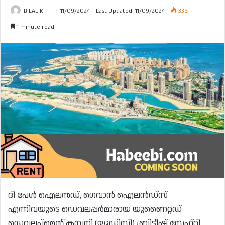
BILAL KT
11/09/2024
Last Updated: 11/09/2024
336
1 minute read
ദി പേൾ ഐലൻഡ്, ഗെവാൻ ഐലൻഡ്‌സ്
എന്നിവയുടെ ഡെവലപ്പർമാരായ യുണൈറ്റഡ്
ഡെവലപ്‌മെൻ്റ് കമ്പനി (യുഡിസി) ബ്രിട്ടീഷ് സേഫ്റ്റി