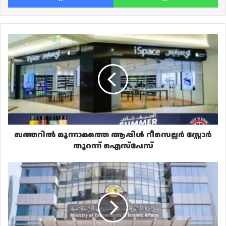
ഖത്തറിൽ
മൂന്നാമത്തെ
ആപ്പിൾ
റീസെല്ലർ
സ്റ്റോർ
തുറന്ന്
ഐസ്‌പേസ്
ഖത്തറിൽ മൂന്നാമത്തെ ആപ്പിൾ റീസെല്ലർ സ്റ്റോർ
തുറന്ന് ഐസ്‌പേസ്
ലൈസൻസ്
ഇല്ലാതെ
പ്രവർത്തിച്ച
മൂന്ന്
ഉംറ
ഓഫീസുകൾ