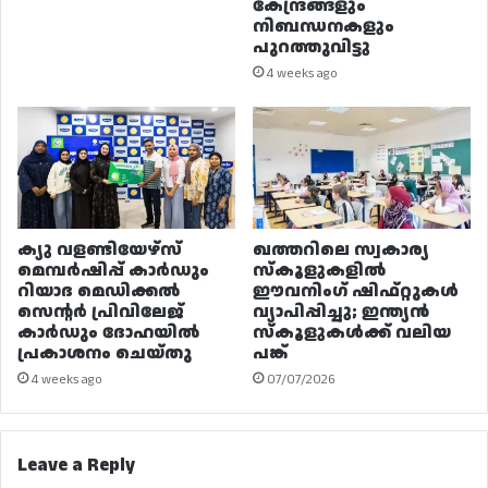
കേന്ദ്രങ്ങളും
നിബന്ധനകളും
പുറത്തുവിട്ടു
4 weeks ago
ക്യു വളണ്ടിയേഴ്‌സ്
ഖത്തറിലെ സ്വകാര്യ
മെമ്പർഷിപ്പ് കാർഡും
സ്കൂളുകളിൽ
റിയാദ മെഡിക്കൽ
ഈവനിംഗ് ഷിഫ്റ്റുകൾ
സെന്റർ പ്രിവിലേജ്
വ്യാപിപ്പിച്ചു; ഇന്ത്യൻ
കാർഡും ദോഹയിൽ
സ്കൂളുകൾക്ക് വലിയ
പ്രകാശനം ചെയ്തു
പങ്ക്
4 weeks ago
07/07/2026
Leave a Reply