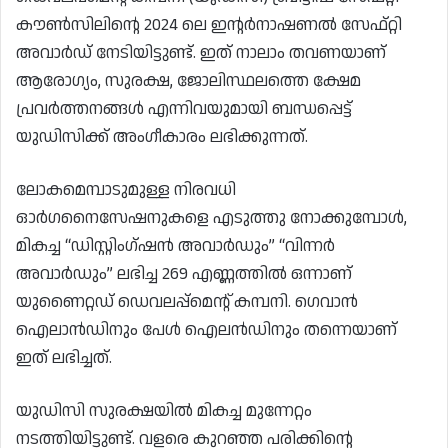
കൗൺസിലിൻ്റെ 2024 ലെ ഇൻ്റർനാഷണൽ സേഫ്റ്റി
അവാർഡ് നേടിയിട്ടുണ്ട്. ഇത് നാലാം തവണയാണ്
ആരോഗ്യം, സുരക്ഷ, ജോലിസ്ഥലത്തെ ക്ഷേമ
പ്രവർത്തനങ്ങൾ എന്നിവയുമായി ബന്ധപ്പെട്ട്
യുഡിസിക്ക് അംഗീകാരം ലഭിക്കുന്നത്.
ലോകമെമ്പാടുമുള്ള നിരവധി
ഓർഗനൈസേഷനുകളെ എടുത്തു നോക്കുമ്പോൾ,
മികച്ച “ഡിസ്റ്റിംഗ്ഷൻ അവാർഡും” “വിന്നർ
അവാർഡും” ലഭിച്ച 269 എണ്ണത്തിൽ ഒന്നാണ്
യുണൈറ്റഡ് ഡെവലപ്പ്മെന്റ് കമ്പനി. ഗെവാൻ
ഐലാൻഡിനും പേൾ ഐലൻഡിനും തന്നെയാണ്
ഇത് ലഭിച്ചത്.
യുഡിസി സുരക്ഷയിൽ മികച്ച മുന്നേറ്റം
നടത്തിയിട്ടുണ്ട്. വളരെ കുറഞ്ഞ പരിക്കിൻ്റെ