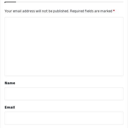
Your email address will not be published.
Required fields are marked
*
C
o
m
m
e
n
t
*
Name
Email