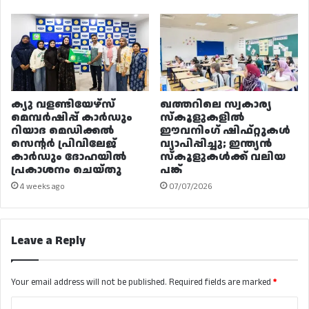
ക്യു വളണ്ടിയേഴ്‌സ്
ഖത്തറിലെ സ്വകാര്യ
മെമ്പർഷിപ്പ് കാർഡും
സ്കൂളുകളിൽ
റിയാദ മെഡിക്കൽ
ഈവനിംഗ് ഷിഫ്റ്റുകൾ
സെന്റർ പ്രിവിലേജ്
വ്യാപിപ്പിച്ചു; ഇന്ത്യൻ
കാർഡും ദോഹയിൽ
സ്കൂളുകൾക്ക് വലിയ
പ്രകാശനം ചെയ്തു
പങ്ക്
4 weeks ago
07/07/2026
Leave a Reply
Your email address will not be published.
Required fields are marked
*
C