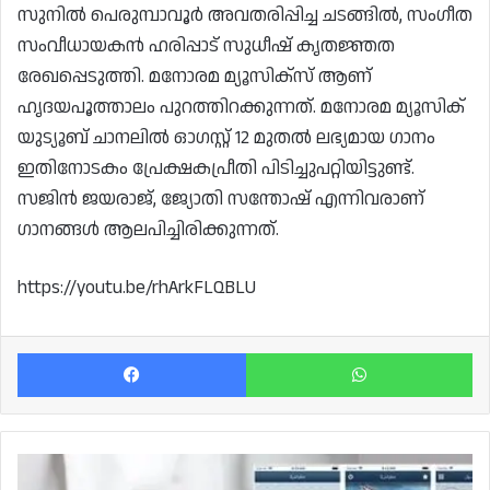
സുനിൽ പെരുമ്പാവൂർ അവതരിപ്പിച്ച ചടങ്ങിൽ, സംഗീത
സംവീധായകൻ ഹരിപ്പാട് സുധീഷ് കൃതജ്ഞത
രേഖപ്പെടുത്തി. മനോരമ മ്യൂസിക്‌സ് ആണ്
ഹൃദയപൂത്താലം പുറത്തിറക്കുന്നത്. മനോരമ മ്യൂസിക്
യുട്യൂബ് ചാനലിൽ ഓഗസ്റ്റ് 12 മുതൽ ലഭ്യമായ ഗാനം
ഇതിനോടകം പ്രേക്ഷകപ്രീതി പിടിച്ചുപറ്റിയിട്ടുണ്ട്.
സജിൻ ജയരാജ്, ജ്യോതി സന്തോഷ് എന്നിവരാണ്
ഗാനങ്ങൾ ആലപിച്ചിരിക്കുന്നത്.
https://youtu.be/rhArkFLQBLU
Facebook
Wh
റെസിഡന്റ്
പെർമിറ്റ്