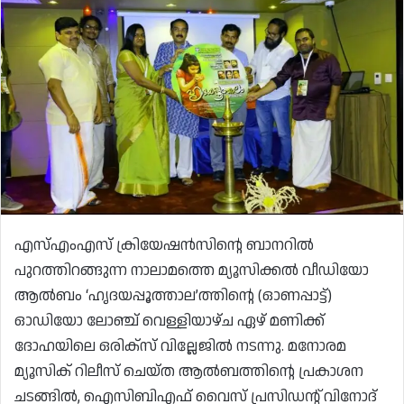
എസ്എംഎസ്‌ ക്രിയേഷൻസിന്റെ ബാനറിൽ
പുറത്തിറങ്ങുന്ന നാലാമത്തെ മ്യൂസിക്കൽ വീഡിയോ
ആൽബം ‘ഹൃദയപ്പൂത്താല’ത്തിന്റെ (ഓണപ്പാട്ട്)
ഓഡിയോ ലോഞ്ച് വെള്ളിയാഴ്ച ഏഴ് മണിക്ക്
ദോഹയിലെ ഒരിക്‌സ് വില്ലേജിൽ നടന്നു. മനോരമ
മ്യൂസിക് റിലീസ് ചെയ്ത ആൽബത്തിന്റെ പ്രകാശന
ചടങ്ങിൽ, ഐസിബിഎഫ് വൈസ് പ്രസിഡന്റ് വിനോദ്