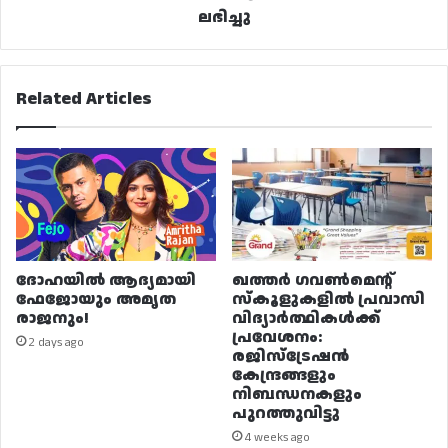
ലഭിച്ചു
Related Articles
ദോഹയിൽ ആദ്യമായി
ഖത്തർ ഗവൺമെന്റ്
ഫേജോയും അമൃത
സ്കൂളുകളിൽ പ്രവാസി
രാജനും!
വിദ്യാർത്ഥികൾക്ക്
പ്രവേശനം:
2 days ago
രജിസ്ട്രേഷൻ
കേന്ദ്രങ്ങളും
നിബന്ധനകളും
പുറത്തുവിട്ടു
4 weeks ago