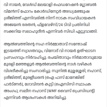
വി നായർ, വേൾഡ് മലയാളി ഫെഡറേഷൻ ഗ്ലോബൽ
വിമൻസ് ഫോറം കോർഡിനേറ്റർ അഡ്വ.മഞ്ജുഷ
ശ്രീജിത്ത് എന്നിവരിൽ നിന്ന് നാടക സംവിധായകൻ
അജയൻ ഭരതൻ, ഫ്ളവേഴ്‌സ്/24 ടിവി പ്രതിനിധി
സക്കറിയ സലാഹുദീൻ എന്നിവർ സിഡി ഏറ്റുവാങ്ങി.
ആൽബത്തിന്റെ സഹ നിർമ്മാതാവ് സന്തോഷ്
ഇടയത്ത്‌ സ്വാഗതവും, വിനോദ് വി നായർ ഉത്ഘാടന
പ്രസംഗവും നിർവഹിച്ചു. രചയിതാവും നിർമാതാവുമായ
മുരളി മഞ്ഞളൂർ ആൽബത്തിന്റെ നാൾ വഴികൾ
വിശദീകരിച്ചു സംസാരിച്ചു. സുനിൽ മുല്ലശ്ശേരി, നഹാസ്,
ശ്രീജിത്ത്, മുരളീധരൻ (ഐ പാസ് മാനേജിങ്
പാർട്ണർ), ഗോവിന്ദൻ കുട്ടി (ഐസിസി സ്ഥാപക
അംഗം), സലീന നഹാസ് (WMF വൈസ് പ്രെസിഡന്റ്)
എന്നിവർ ആശംസകൾ അറിയിച്ചു.