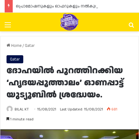
പ്രൊമോഷനുകളും ഓഫറുകളും നൽകുമ്പോൾ ഉപഭോക്താക്കളുടെ അവകാശങ്ങൾ ഉറപ്പാക്കണമെന്ന് ഖത്തർ വാണിജ്യ വ്യവസായ മന്ത്രാലയത്തിന്റെ (MoCI) നിർദ്ദേശം
Menu
Se
Home
/
Qatar
Qatar
ദോഹയിൽ പുറത്തിറക്കിയ
‘ഹൃദയപ്പൂത്താലം’ ഓണപ്പാട്ട്
യുട്യൂബിൽ ശ്രദ്ധേയം.
BILAL KT
15/08/2021
Last Updated: 15/08/2021
681
1 minute read