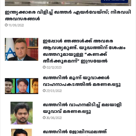
ഇന്ത്യക്കാരെ വിളിച്ച് ഖത്തർ എയർവേയ്‌സ്; നിരവധി
അവസരങ്ങൾ
11/09/2022
ഇപ്പോൾ ഞങ്ങൾക്ക് അവരെ
ആവശ്യമുണ്ട്. യുദ്ധത്തിന് ശേഷം
ഖത്തറുമായുള്ള “കണക്ക്
തീർക്കുമെന്ന്” ഇസ്രയേൽ
02/12/2023
ഖത്തറിൽ മൂന്ന് യുവാക്കൾ
വാഹനാപകടത്തിൽ മരണപ്പെട്ടു
27/03/2022
ഖത്തറിൽ വാഹനമിടിച്ച് മലയാളി
യുവാവ് മരണപ്പെട്ടു
26/06/2022
ഖത്തറിൽ ജോലിസ്ഥലത്ത്