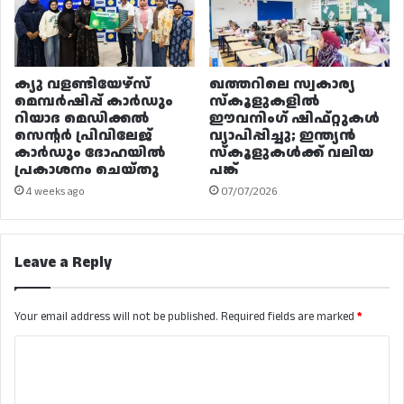
ക്യു വളണ്ടിയേഴ്‌സ്
ഖത്തറിലെ സ്വകാര്യ
മെമ്പർഷിപ്പ് കാർഡും
സ്കൂളുകളിൽ
റിയാദ മെഡിക്കൽ
ഈവനിംഗ് ഷിഫ്റ്റുകൾ
സെന്റർ പ്രിവിലേജ്
വ്യാപിപ്പിച്ചു; ഇന്ത്യൻ
കാർഡും ദോഹയിൽ
സ്കൂളുകൾക്ക് വലിയ
പ്രകാശനം ചെയ്തു
പങ്ക്
4 weeks ago
07/07/2026
Leave a Reply
Your email address will not be published.
Required fields are marked
*
C
o
m