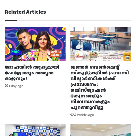
Related Articles
ദോഹയിൽ ആദ്യമായി
ഖത്തർ ഗവൺമെന്റ്
ഫേജോയും അമൃത
സ്കൂളുകളിൽ പ്രവാസി
രാജനും!
വിദ്യാർത്ഥികൾക്ക്
പ്രവേശനം:
1 day ago
രജിസ്ട്രേഷൻ
കേന്ദ്രങ്ങളും
നിബന്ധനകളും
പുറത്തുവിട്ടു
4 weeks ago