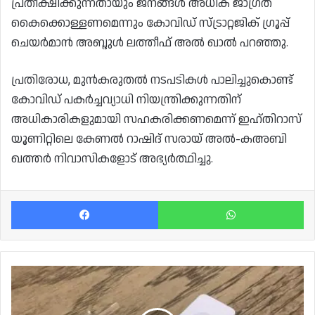
പ്രതീക്ഷിക്കുന്നതായും ജനങ്ങൾ അധിക ജാഗ്രത
കൈക്കൊള്ളണമെന്നും കോവിഡ് സ്ട്രാറ്റജിക് ഗ്രൂപ്പ്
ചെയർമാൻ അബ്ദുൾ ലത്തീഫ് അൽ ഖാൽ പറഞ്ഞു.
പ്രതിരോധ, മുൻകരുതൽ നടപടികൾ പാലിച്ചുകൊണ്ട്
കോവിഡ് പകർച്ചവ്യാധി നിയന്ത്രിക്കുന്നതിന്
അധികാരികളുമായി സഹകരിക്കണമെന്ന് ഇഹ്തിറാസ്‌
യൂണിറ്റിലെ കേണൽ റാഷിദ് സരായ് അൽ-കഅബി
ഖത്തർ നിവാസികളോട് അഭ്യർത്ഥിച്ചു.
Facebook
Wh
കൊവിഡ്
റാപ്പിഡ്
ടെസ്റ്റ്