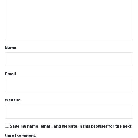
m
e
n
t
*
Name
Email
Website
Save my name, email, and website in this browser for the next
time I comment.