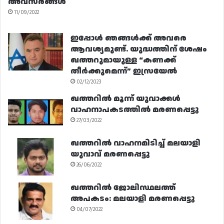
അവസരങ്ങൾ
11/09/2022
ഇപ്പോൾ ഞങ്ങൾക്ക് അവരെ
ആവശ്യമുണ്ട്. യുദ്ധത്തിന് ശേഷം
ഖത്തറുമായുള്ള “കണക്ക്
തീർക്കുമെന്ന്” ഇസ്രയേൽ
02/12/2023
ഖത്തറിൽ മൂന്ന് യുവാക്കൾ
വാഹനാപകടത്തിൽ മരണപ്പെട്ടു
27/03/2022
ഖത്തറിൽ വാഹനമിടിച്ച് മലയാളി
യുവാവ് മരണപ്പെട്ടു
26/06/2022
ഖത്തറിൽ ജോലിസ്ഥലത്ത്
അപകടം: മലയാളി മരണപ്പെട്ടു
04/07/2022