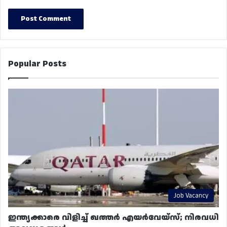
Popular Posts
Job Vacancy
ഇന്ത്യക്കാരെ വിളിച്ച് ഖത്തർ എയർവേയ്‌സ്; നിരവധി