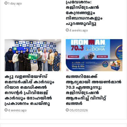
പ്രവേശനം:
1 day ago
രജിസ്ട്രേഷൻ
കേന്ദ്രങ്ങളും
നിബന്ധനകളും
പുറത്തുവിട്ടു
4 weeks ago
ക്യു വളണ്ടിയേഴ്‌സ്
ഖത്തറിലേക്ക്
മെമ്പർഷിപ്പ് കാർഡും
ആദ്യമായി അയൺമാൻ
റിയാദ മെഡിക്കൽ
70.3 എത്തുന്നു;
സെന്റർ പ്രിവിലേജ്
രജിസ്‌ട്രേഷൻ
കാർഡും ദോഹയിൽ
ആരംഭിച്ച് വിസിറ്റ്
പ്രകാശനം ചെയ്തു
ഖത്തർ
4 weeks ago
05/07/2026