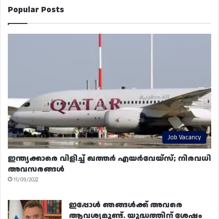
Popular Posts
Job Vacancy
ഇന്ത്യക്കാരെ വിളിച്ച് ഖത്തർ എയർവേയ്‌സ്; നിരവധി
അവസരങ്ങൾ
11/09/2022
ഇപ്പോൾ ഞങ്ങൾക്ക് അവരെ
ആവശ്യമുണ്ട്. യുദ്ധത്തിന് ശേഷം