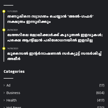
11/11/2025
തണുപ്പിനെ സ്വാഗതം ചെയ്യാൻ ‘അൽ-ഗഫർ’
നക്ഷത്രം ഇന്നുദിക്കും
29/09/2021
ഖത്തറിലെ ജോലിക്കാർക്ക് കൂടുതൽ ഇളവുകൾ;
പക്ഷെ ആന്റിജൻ പരിശോധനയിൽ ഇളവില്ല
14/08/2023
ലുസൈൽ ഇന്റർനാഷണൽ സർക്യൂട്ട് സന്ദർശിച്ച്
അമീർ
Categories
Ad
(17)
Business
(604)
Health
(417)
Hot News
(170)