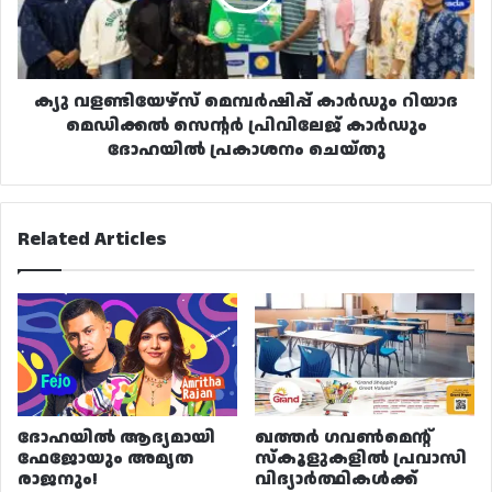
മെഡിക്കൽ
സെന്റർ
പ്രിവിലേജ്
കാർഡും
ദോഹയിൽ
ക്യു വളണ്ടിയേഴ്‌സ് മെമ്പർഷിപ്പ് കാർഡും റിയാദ
പ്രകാശനം
മെഡിക്കൽ സെന്റർ പ്രിവിലേജ് കാർഡും
ചെയ്തു
ദോഹയിൽ പ്രകാശനം ചെയ്തു
Related Articles
ദോഹയിൽ ആദ്യമായി
ഖത്തർ ഗവൺമെന്റ്
ഫേജോയും അമൃത
സ്കൂളുകളിൽ പ്രവാസി
രാജനും!
വിദ്യാർത്ഥികൾക്ക്