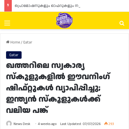
പ്രൊമോഷനുകളും ഓഫറുകളും നൽകുമ്പോൾ ഉപഭോക്താക്കളുടെ അവകാശങ്ങൾ ഉറപ്പാക്കണമെന്ന് ഖത്തർ വാണിജ്യ വ്യവസായ മന്ത്രാലയത്തിന്റെ (MoCI) നിർദ്ദേശം
Menu
Se
Home
/
Qatar
Qatar
ഖത്തറിലെ സ്വകാര്യ
സ്കൂളുകളിൽ ഈവനിംഗ്
ഷിഫ്റ്റുകൾ വ്യാപിപ്പിച്ചു;
ഇന്ത്യൻ സ്കൂളുകൾക്ക്
വലിയ പങ്ക്
News Desk
4 weeks ago
Last Updated: 07/07/2026
293