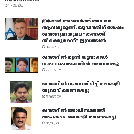
11/09/2022
ഇപ്പോൾ ഞങ്ങൾക്ക് അവരെ
ആവശ്യമുണ്ട്. യുദ്ധത്തിന് ശേഷം
ഖത്തറുമായുള്ള “കണക്ക്
തീർക്കുമെന്ന്” ഇസ്രയേൽ
02/12/2023
ഖത്തറിൽ മൂന്ന് യുവാക്കൾ
വാഹനാപകടത്തിൽ മരണപ്പെട്ടു
27/03/2022
ഖത്തറിൽ വാഹനമിടിച്ച് മലയാളി
യുവാവ് മരണപ്പെട്ടു
26/06/2022
ഖത്തറിൽ ജോലിസ്ഥലത്ത്
അപകടം: മലയാളി മരണപ്പെട്ടു
04/07/2022