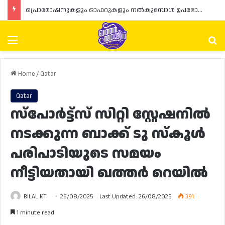
പ്രൊമോഷനുകളും ഓഫറുകളും നൽകുമ്പോൾ ഉപഭോക്താക്കളുടെ അവകാശങ്ങൾ ഉറപ്പാക്കണമെന്ന് ഖത്തർ വാണിജ്യ വ്യവസായ മന്ത്രാലയത്തിന്റെ (MoCI) നിർദ്ദേശം
Menu
Se
Home
/
Qatar
Qatar
സ്പോർട്ട്സ് സിറ്റി സ്റ്റേഷനിൽ
നടക്കുന്ന ബാക്ക് ടു സ്‌കൂൾ
പരിപാടിയുടെ സമയം
നീട്ടിയതായി ഖത്തർ റെയിൽ
BILAL KT
26/08/2025
Last Updated: 26/08/2025
391
1 minute read