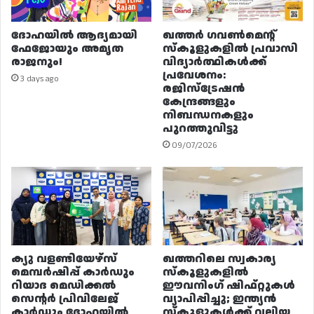
ദോഹയിൽ ആദ്യമായി
ഖത്തർ ഗവൺമെന്റ്
ഫേജോയും അമൃത
സ്കൂളുകളിൽ പ്രവാസി
രാജനും!
വിദ്യാർത്ഥികൾക്ക്
പ്രവേശനം:
3 days ago
രജിസ്ട്രേഷൻ
കേന്ദ്രങ്ങളും
നിബന്ധനകളും
പുറത്തുവിട്ടു
09/07/2026
ക്യു വളണ്ടിയേഴ്‌സ്
ഖത്തറിലെ സ്വകാര്യ
മെമ്പർഷിപ്പ് കാർഡും
സ്കൂളുകളിൽ
റിയാദ മെഡിക്കൽ
ഈവനിംഗ് ഷിഫ്റ്റുകൾ
സെന്റർ പ്രിവിലേജ്
വ്യാപിപ്പിച്ചു; ഇന്ത്യൻ
കാർഡും ദോഹയിൽ
സ്കൂളുകൾക്ക് വലിയ