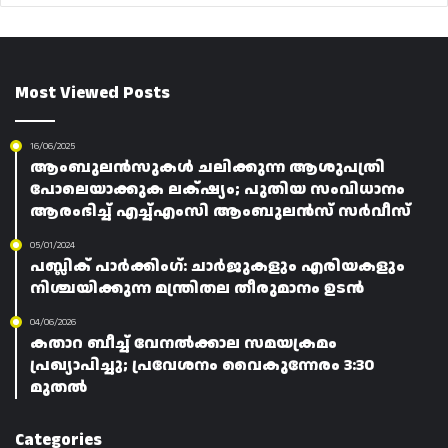
Most Viewed Posts
16/06/2025
ആംബുലൻസുകൾ ചലിക്കുന്ന ആശുപത്രി
പോലെയാക്കുക ലക്‌ഷ്യം; പുതിയ സംവിധാനം
ആരംഭിച്ച് എച്ച്എംസി ആംബുലൻസ് സർവീസ്
05/01/2024
പബ്ലിക് പാർക്കിംഗ്: ചാർജുകളും എരിയകളും
നിശ്ചയിക്കുന്ന മന്ത്രിതല തീരുമാനം ഉടൻ
04/06/2026
കതാറ ബീച്ച് വേനൽക്കാല സമയക്രമം
പ്രഖ്യാപിച്ചു; പ്രവേശനം വൈകുന്നേരം 3:30
മുതൽ
Categories