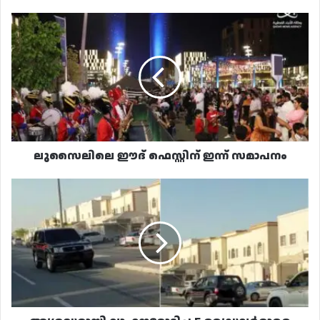
ലുസൈലിലെ
ഈദ്
ഫെസ്റ്റിന്
ഇന്ന്
സമാപനം
ലുസൈലിലെ ഈദ് ഫെസ്റ്റിന് ഇന്ന് സമാപനം
അശ്രദ്ധമായി
വാഹനമോടിച്ച
5
ഡ്രൈവർമാരെ
അറസ്റ്റ്
ചെയ്തു