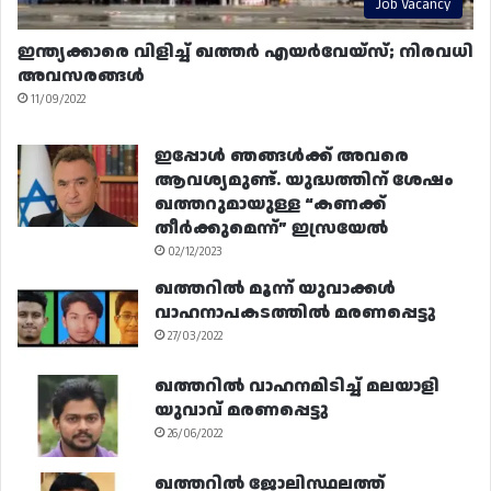
Job Vacancy
ഇന്ത്യക്കാരെ വിളിച്ച് ഖത്തർ എയർവേയ്‌സ്; നിരവധി
അവസരങ്ങൾ
11/09/2022
ഇപ്പോൾ ഞങ്ങൾക്ക് അവരെ
ആവശ്യമുണ്ട്. യുദ്ധത്തിന് ശേഷം
ഖത്തറുമായുള്ള “കണക്ക്
തീർക്കുമെന്ന്” ഇസ്രയേൽ
02/12/2023
ഖത്തറിൽ മൂന്ന് യുവാക്കൾ
വാഹനാപകടത്തിൽ മരണപ്പെട്ടു
27/03/2022
ഖത്തറിൽ വാഹനമിടിച്ച് മലയാളി
യുവാവ് മരണപ്പെട്ടു
26/06/2022
ഖത്തറിൽ ജോലിസ്ഥലത്ത്