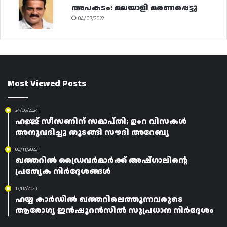
അപകടം: മലയാളി മരണപ്പെട്ടു
04/07/2022
Most Viewed Posts
24/06/2024
ഹജ്ജ് സീസണിന് സമാപ്തി; ഉംറ വിസകൾ
അനുവദിച്ചു തുടങ്ങി സൗദി അറേബ്യ
03/11/2023
ഖത്തറിൽ ഡ്രൈവർമാർക്ക് അഷ്‌ഗാലിന്റെ
പ്രത്യേക നിർദ്ദേശങ്ങൾ
17/02/2023
ഹയ്യ കാർഡിൽ ഖത്തറിലെത്തുന്നവരുടെ
ആരോഗ്യ ഇൻഷുറൻസിൽ സുപ്രധാന നിർദ്ദേശം