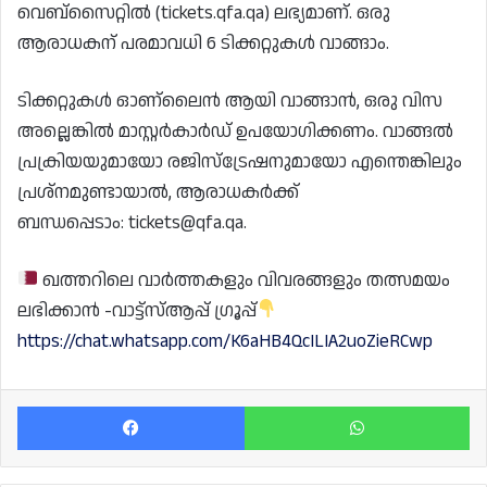
വെബ്‌സൈറ്റിൽ (tickets.qfa.qa) ലഭ്യമാണ്. ഒരു
ആരാധകന് പരമാവധി 6 ടിക്കറ്റുകൾ വാങ്ങാം.
ടിക്കറ്റുകൾ ഓണ്ലൈൻ ആയി വാങ്ങാൻ, ഒരു വിസ
അല്ലെങ്കിൽ മാസ്റ്റർകാർഡ് ഉപയോഗിക്കണം. വാങ്ങൽ
പ്രക്രിയയുമായോ രജിസ്ട്രേഷനുമായോ എന്തെങ്കിലും
പ്രശ്‌നമുണ്ടായാൽ, ആരാധകർക്ക്
ബന്ധപ്പെടാം: tickets@qfa.qa.
ഖത്തറിലെ വാർത്തകളും വിവരങ്ങളും തത്സമയം
ലഭിക്കാൻ -വാട്ട്സ്ആപ്പ് ഗ്രൂപ്പ്
https://chat.whatsapp.com/K6aHB4QcILIA2uoZieRCwp
Facebook
Wh