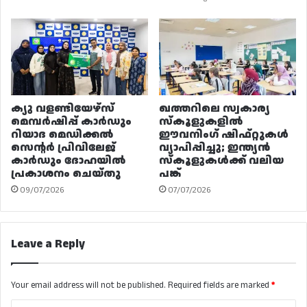
ക്യു വളണ്ടിയേഴ്‌സ്
ഖത്തറിലെ സ്വകാര്യ
മെമ്പർഷിപ്പ് കാർഡും
സ്കൂളുകളിൽ
റിയാദ മെഡിക്കൽ
ഈവനിംഗ് ഷിഫ്റ്റുകൾ
സെന്റർ പ്രിവിലേജ്
വ്യാപിപ്പിച്ചു; ഇന്ത്യൻ
കാർഡും ദോഹയിൽ
സ്കൂളുകൾക്ക് വലിയ
പ്രകാശനം ചെയ്തു
പങ്ക്
09/07/2026
07/07/2026
Leave a Reply
Your email address will not be published.
Required fields are marked
*