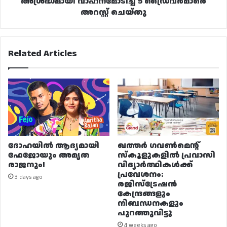
അശ്രദ്ധമായി വാഹനമോടിച്ച 5 ഡ്രൈവർമാരെ
അറസ്റ്റ് ചെയ്തു
Related Articles
ദോഹയിൽ ആദ്യമായി
ഖത്തർ ഗവൺമെന്റ്
ഫേജോയും അമൃത
സ്കൂളുകളിൽ പ്രവാസി
രാജനും!
വിദ്യാർത്ഥികൾക്ക്
പ്രവേശനം:
3 days ago
രജിസ്ട്രേഷൻ
കേന്ദ്രങ്ങളും
നിബന്ധനകളും
പുറത്തുവിട്ടു
4 weeks ago