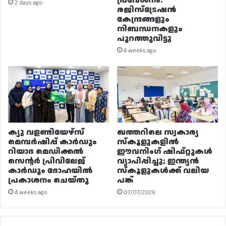
പ്രവേശനം:
2 days ago
രജിസ്ട്രേഷൻ
കേന്ദ്രങ്ങളും
നിബന്ധനകളും
പുറത്തുവിട്ടു
4 weeks ago
ക്യു വളണ്ടിയേഴ്‌സ്
ഖത്തറിലെ സ്വകാര്യ
മെമ്പർഷിപ്പ് കാർഡും
സ്കൂളുകളിൽ
റിയാദ മെഡിക്കൽ
ഈവനിംഗ് ഷിഫ്റ്റുകൾ
സെന്റർ പ്രിവിലേജ്
വ്യാപിപ്പിച്ചു; ഇന്ത്യൻ
കാർഡും ദോഹയിൽ
സ്കൂളുകൾക്ക് വലിയ
പ്രകാശനം ചെയ്തു
പങ്ക്
4 weeks ago
07/07/2026