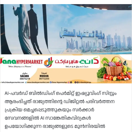
AI-പവർഡ് ബിൽഡിംഗ് പെർമിറ്റ് ഇഷ്യൂവിംഗ് സിസ്റ്റം
ആരംഭിച്ചത് രാജ്യത്തിന്റെ ഡിജിറ്റൽ പരിവർത്തന
പ്രക്രിയ മെച്ചപ്പെടുത്തുകയും സർക്കാർ
സേവനങ്ങളിൽ AI സാങ്കേതികവിദ്യകൾ
ഉപയോഗിക്കുന്ന രാജ്യങ്ങളുടെ മുൻനിരയിൽ