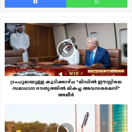
ട്രംപുമായുള്ള
കൂടിക്കാഴ്ച
"മിഡിൽ
ഈസ്റ്റിലെ
സമാധാന
ദൗത്യത്തിൽ
മികച്ച
അവസരമെന്ന്"
അമീർ
ട്രംപുമായുള്ള കൂടിക്കാഴ്ച "മിഡിൽ ഈസ്റ്റിലെ
സമാധാന ദൗത്യത്തിൽ മികച്ച അവസരമെന്ന്"
അമീർ
കോർണിഷ്
സ്ട്രീറ്റിൽ
നാലാം
ഘട്ട
വികസനം