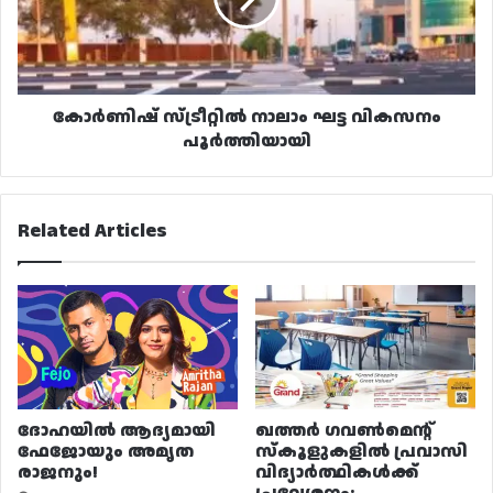
പൂർത്തിയായി
കോർണിഷ് സ്ട്രീറ്റിൽ നാലാം ഘട്ട വികസനം
പൂർത്തിയായി
Related Articles
ദോഹയിൽ ആദ്യമായി
ഖത്തർ ഗവൺമെന്റ്
ഫേജോയും അമൃത
സ്കൂളുകളിൽ പ്രവാസി
രാജനും!
വിദ്യാർത്ഥികൾക്ക്