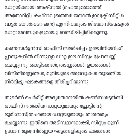
ഡാറ്റയ്ക്കായി അഷ്ഗാൽ (പൊതുമരാമത്ത്
അതോറിറ്റി), കഹ്‌റാമ (ഖത്തർ ജനറൽ ഇലക്ട്രിസിറ്റി &
വാട്ടർ കോർപ്പറേഷൻ) എന്നിവയുടെ ജിയോസ്പേഷ്യൽ
ഡാറ്റാബേസുകളുമായു. ബന്ധിപ്പിച്ചിരിക്കുന്നു.
കൺസൾട്ടൻസി ഓഫീസ് സമർപ്പിച്ച എഞ്ചിനീയറിംഗ്
പ്ലാനുകളിൽ നിന്നുള്ള ഡാറ്റ ഈ സിസ്റ്റം പ്രോസസ്സ്
ചെയ്യുന്നു. കെട്ടിടങ്ങൾ, തടസ്സങ്ങൾ, ഉയരങ്ങൾ,
വിസ്തീർണ്ണങ്ങൾ, മുറിയുടെ അളവുകൾ തുടങ്ങിയ
നിർദ്ദിഷ്ട ഘടകങ്ങളെ തിരിച്ചറിയുന്നു.
തുടർന്ന് പെർമിറ്റ് അഭ്യർത്ഥനയിൽ കൺസൾട്ടൻസി
ഓഫീസ് നൽകിയ ഡാറ്റയുമായും പ്ലോട്ടിന്റെ
ഭൂമിശാസ്ത്രപരമായ ഡാറ്റയുമായും താരതമ്യം
ചെയ്യുന്നു. ഇതിനെ അടിസ്ഥാനമാക്കി, സിസ്റ്റം മൂന്ന്
പ്രധാന മൂല്യനിർണ്ണയ ഘട്ടങ്ങളിലൂടെ ഫലങ്ങൾ