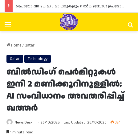
പ്രൊമോഷനുകളും ഓഫറുകളും നൽകുമ്പോൾ ഉപഭോക്താക്കളുടെ അവകാശങ്ങൾ ഉറപ്പാക്കണമെന്ന് ഖത്തർ വാണിജ്യ വ്യവസായ മന്ത്രാലയത്തിന്റെ (MoCI) നിർദ്ദേശം
Menu
Se
Home
/
Qatar
Qatar
Technology
ബിൽഡിംഗ് പെർമിറ്റുകൾ
ഇനി 2 മണിക്കൂറിനുള്ളിൽ;
AI സംവിധാനം അവതരിപ്പിച്ച്
ഖത്തർ
News Desk
26/10/2025
Last Updated: 26/10/2025
324
1 minute read