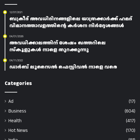
12/07/2021
ബക്രീദ് അവധിദിനങ്ങളിലെ യാത്രക്കാർക്ക് ഹമദ്
വിമാനത്താവളത്തിന്റെ കർശന നിർദ്ദേശങ്ങൾ
04/01/2026
അവധിക്കാലത്തിന് ശേഷം ഖത്തറിലെ
സ്കൂളുകൾ നാളെ തുറക്കുന്നു
04/11/2022
ഡാർബ് ലുസൈൽ ഫെസ്റ്റിവൽ നാളെ വരെ
Categories
Ad
(17)
Business
(604)
Health
(417)
Hot News
(170)