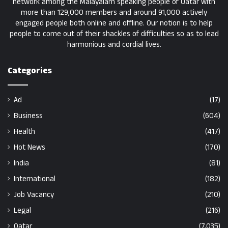
network among the Malayalam speaking people of Qatar with
more than 129,000 members and around 91,000 actively
engaged people both online and offline. Our notion is to help
people to come out of their shackles of difficulties so as to lead
harmonious and cordial lives.
Categories
Ad
(17)
Business
(604)
Health
(417)
Hot News
(170)
India
(81)
International
(182)
Job Vacancy
(210)
Legal
(216)
Qatar
(7,035)