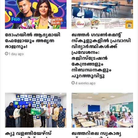
ദോഹയിൽ ആദ്യമായി
ഖത്തർ ഗവൺമെന്റ്
ഫേജോയും അമൃത
സ്കൂളുകളിൽ പ്രവാസി
രാജനും!
വിദ്യാർത്ഥികൾക്ക്
പ്രവേശനം:
1 day ago
രജിസ്ട്രേഷൻ
കേന്ദ്രങ്ങളും
നിബന്ധനകളും
പുറത്തുവിട്ടു
4 weeks ago
ക്യു വളണ്ടിയേഴ്‌സ്
ഖത്തറിലെ സ്വകാര്യ