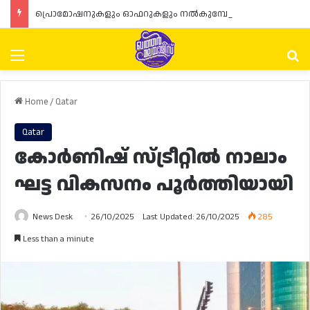
പ്രൊമോഷനുകളും ഓഫറുകളും നൽകുമ്പോൾ ഉപഭോക്താക്കളുടെ അവകാശങ്ങൾ ഉറപ്പാക്കണമെന്ന് ഖത്തർ വാണിജ്യ വ്യവസായ മന്ത്രാലയത്തിന്റെ (MoCI) നിർദ്ദേശം
Menu
Se
Home
/
Qatar
Qatar
കോർണിഷ് സ്ട്രീറ്റിൽ നാലാം
ഘട്ട വികസനം പൂർത്തിയായി
News Desk
26/10/2025
Last Updated: 26/10/2025
285
Less than a minute