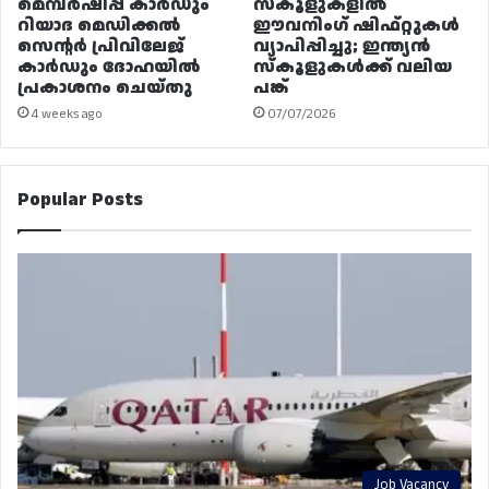
മെമ്പർഷിപ്പ് കാർഡും
സ്കൂളുകളിൽ
റിയാദ മെഡിക്കൽ
ഈവനിംഗ് ഷിഫ്റ്റുകൾ
സെന്റർ പ്രിവിലേജ്
വ്യാപിപ്പിച്ചു; ഇന്ത്യൻ
കാർഡും ദോഹയിൽ
സ്കൂളുകൾക്ക് വലിയ
പ്രകാശനം ചെയ്തു
പങ്ക്
4 weeks ago
07/07/2026
Popular Posts
Job Vacancy