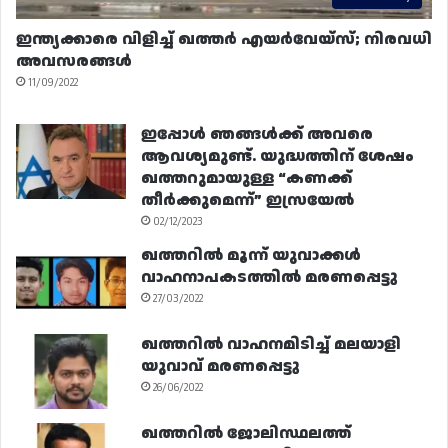
ഇന്ത്യക്കാരെ വിളിച്ച് ഖത്തർ എയർവേയ്‌സ്; നിരവധി
അവസരങ്ങൾ
11/09/2022
ഇപ്പോൾ ഞങ്ങൾക്ക് അവരെ
ആവശ്യമുണ്ട്. യുദ്ധത്തിന് ശേഷം
ഖത്തറുമായുള്ള “കണക്ക്
തീർക്കുമെന്ന്” ഇസ്രയേൽ
02/12/2023
ഖത്തറിൽ മൂന്ന് യുവാക്കൾ
വാഹനാപകടത്തിൽ മരണപ്പെട്ടു
27/03/2022
ഖത്തറിൽ വാഹനമിടിച്ച് മലയാളി
യുവാവ് മരണപ്പെട്ടു
26/06/2022
ഖത്തറിൽ ജോലിസ്ഥലത്ത്