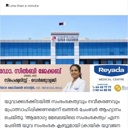
Less than a minute
യുവാക്കൾക്കിടയിൽ സംരംഭകത്വവും നവീകരണവും
പ്രോത്സാഹിപ്പിക്കണമെന്ന് ഖത്തർ ചേംബർ ആഹ്വാനം
ചെയ്തു. ‘ആരോഗ്യ മേഖലയിലെ സംരംഭകത്വം’ എന്ന
പേരിൽ യുവ സംരംഭക ക്ലബ്ബുമായി (കായിക യുവജന