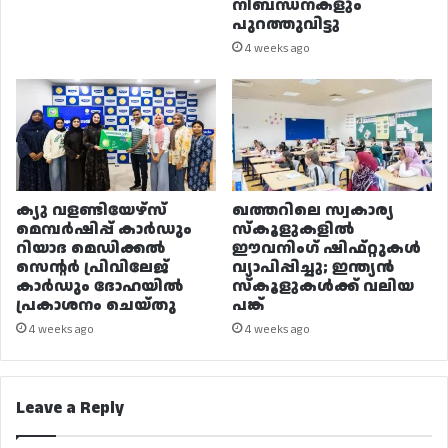
നിബന്ധനകളും
പുറത്തുവിട്ടു
4 weeks ago
ക്യു വളണ്ടിയേഴ്‌സ്
ഖത്തറിലെ സ്വകാര്യ
മെമ്പർഷിപ്പ് കാർഡും
സ്കൂളുകളിൽ
റിയാദ മെഡിക്കൽ
ഈവനിംഗ് ഷിഫ്റ്റുകൾ
സെന്റർ പ്രിവിലേജ്
വ്യാപിപ്പിച്ചു; ഇന്ത്യൻ
കാർഡും ദോഹയിൽ
സ്കൂളുകൾക്ക് വലിയ
പ്രകാശനം ചെയ്തു
പങ്ക്
4 weeks ago
4 weeks ago
Leave a Reply