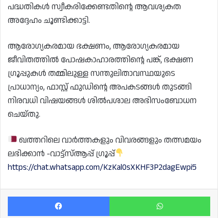
പദ്ധതികൾ സ്വീകരിക്കേണ്ടതിൻ്റെ ആവശ്യകത
അദ്ദേഹം ചൂണ്ടിക്കാട്ടി.
ആരോഗ്യകരമായ ഭക്ഷണം, ആരോഗ്യകരമായ
ജീവിതത്തിൽ പോഷകാഹാരത്തിൻ്റെ പങ്ക്, ഭക്ഷണ
ഗ്രൂപ്പുകൾ തമ്മിലുള്ള സന്തുലിതാവസ്ഥയുടെ
പ്രാധാന്യം, ഫാസ്റ്റ് ഫുഡിൻ്റെ അപകടങ്ങൾ തുടങ്ങി
നിരവധി വിഷയങ്ങൾ ശിൽപശാല അഭിസംബോധന
ചെയ്തു.
ഖത്തറിലെ വാർത്തകളും വിവരങ്ങളും തത്സമയം
ലഭിക്കാൻ -വാട്ട്സ്ആപ്പ് ഗ്രൂപ്പ്
https://chat.whatsapp.com/KzKal0sXKHF3P2dagEwpi5
Facebook
Wh