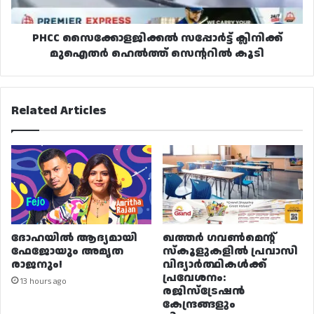
കൂടി
PHCC സൈക്കോളജിക്കൽ സപ്പോർട്ട് ക്ലിനിക്ക്
മുഐതർ ഹെൽത്ത് സെന്ററിൽ കൂടി
Related Articles
ദോഹയിൽ ആദ്യമായി
ഖത്തർ ഗവൺമെന്റ്
ഫേജോയും അമൃത
സ്കൂളുകളിൽ പ്രവാസി
രാജനും!
വിദ്യാർത്ഥികൾക്ക്
പ്രവേശനം:
13 hours ago
രജിസ്ട്രേഷൻ
കേന്ദ്രങ്ങളും