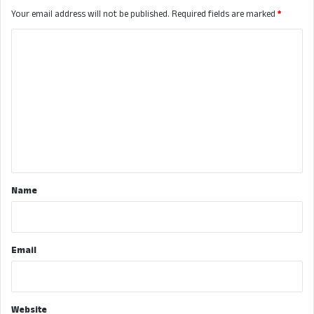
Your email address will not be published.
Required fields are marked
*
C
o
m
m
e
n
t
*
Name
Email
Website