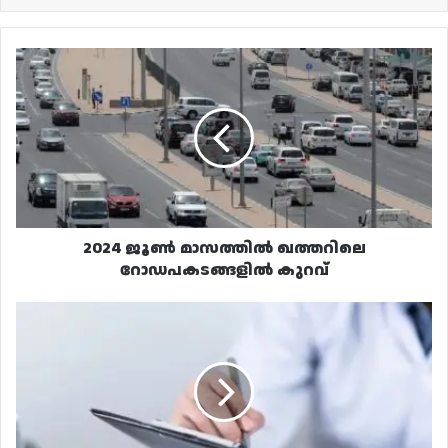
2024
ജൂൺ
മാസത്തിൽ
ഖത്തറിലെ
റോഡപകടങ്ങളിൽ
കുറവ്
2024 ജൂൺ മാസത്തിൽ ഖത്തറിലെ
റോഡപകടങ്ങളിൽ കുറവ്
PHCC
സൈക്കോളജിക്കൽ
സപ്പോർട്ട്
ക്ലിനിക്ക്
മുഐതർ
ഹെൽത്ത്
സെന്ററിൽ