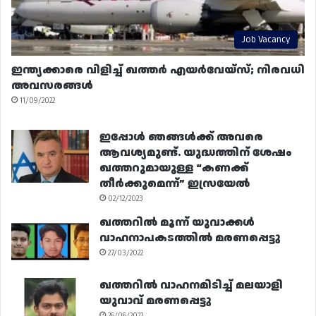
Job Vacancy
ഇന്ത്യക്കാരെ വിളിച്ച് ഖത്തർ എയർവേയ്‌സ്; നിരവധി
അവസരങ്ങൾ
11/09/2022
ഇപ്പോൾ ഞങ്ങൾക്ക് അവരെ
ആവശ്യമുണ്ട്. യുദ്ധത്തിന് ശേഷം
ഖത്തറുമായുള്ള “കണക്ക്
തീർക്കുമെന്ന്” ഇസ്രയേൽ
02/12/2023
ഖത്തറിൽ മൂന്ന് യുവാക്കൾ
വാഹനാപകടത്തിൽ മരണപ്പെട്ടു
27/03/2022
ഖത്തറിൽ വാഹനമിടിച്ച് മലയാളി
യുവാവ് മരണപ്പെട്ടു