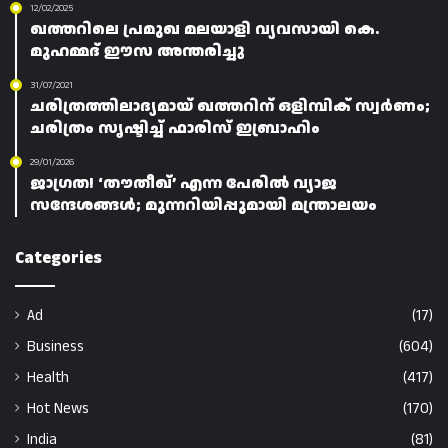
12/02/2025
ഖത്തറിലെ പ്രമുഖ മലയാളി വ്യവസായി കെ.
മുഹമ്മദ് ഈസ അന്തരിച്ചു
31/07/2021
ചരിത്രത്തിലാദ്യമായ് ഖത്തറിന് ഒളിമ്പിക് സ്വർണം;
ചരിത്രം സൃഷ്ടിച്ച് ഫാരിസ് ഇബ്രാഹിം
29/01/2026
ജാഗ്രത! ‘തൗതീഖ്’ എന്ന പേരിൽ വ്യാജ
സന്ദേശങ്ങൾ; മുന്നറിയിപ്പുമായി മന്ത്രാലയം
Categories
Ad
(17)
Business
(604)
Health
(417)
Hot News
(170)
India
(81)