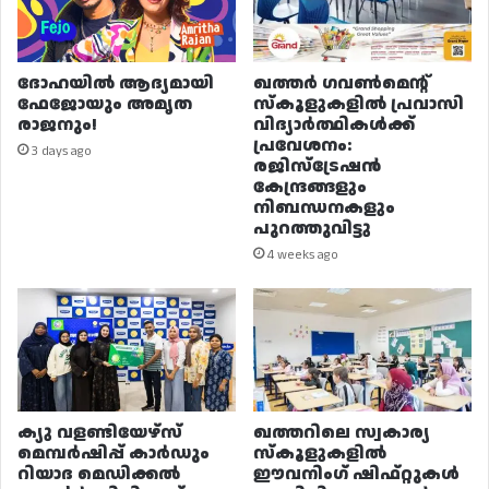
ദോഹയിൽ ആദ്യമായി
ഖത്തർ ഗവൺമെന്റ്
ഫേജോയും അമൃത
സ്കൂളുകളിൽ പ്രവാസി
രാജനും!
വിദ്യാർത്ഥികൾക്ക്
പ്രവേശനം:
3 days ago
രജിസ്ട്രേഷൻ
കേന്ദ്രങ്ങളും
നിബന്ധനകളും
പുറത്തുവിട്ടു
4 weeks ago
ക്യു വളണ്ടിയേഴ്‌സ്
ഖത്തറിലെ സ്വകാര്യ
മെമ്പർഷിപ്പ് കാർഡും
സ്കൂളുകളിൽ
റിയാദ മെഡിക്കൽ
ഈവനിംഗ് ഷിഫ്റ്റുകൾ