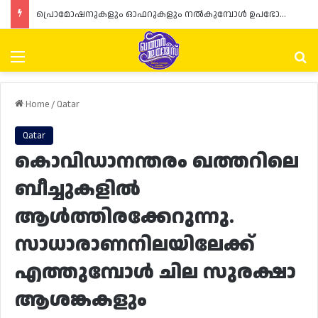
പ്രൊമോഷനുകളും ഓഫറുകളും നൽകുമ്പോൾ ഉപഭോക്താക്കളുടെ അവകാശങ്ങൾ ഉറപ്പാക്കണമെന്ന് ഖത്തർ വാണിജ്യ വ്യവസായ മന്ത്രാലയത്തിന്റെ (MoCI) നിർദ്ദേശം
Menu
Se
Home
/
Qatar
Qatar
കൊവിഡാനന്തരം ഖത്തറിലെ
ബീച്ചുകളിൽ
ആൾത്തിരക്കേറുന്നു.
സാധാരാണനിലയിലേക്ക്
എത്തുമ്പോൾ ചില സുരക്ഷാ
ആശങ്കകളും