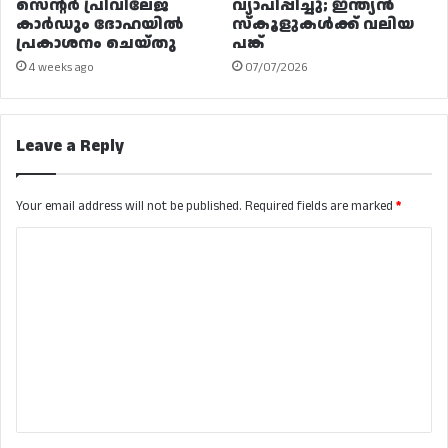
സെന്റർ പ്രിവിലേജ്
വ്യാപിപ്പിച്ചു; ഇന്ത്യൻ
കാർഡും ദോഹയിൽ
സ്കൂളുകൾക്ക് വലിയ
പ്രകാശനം ചെയ്തു
പങ്ക്
4 weeks ago
07/07/2026
Leave a Reply
Your email address will not be published.
Required fields are marked
*
C
o
m
m
e
n
t