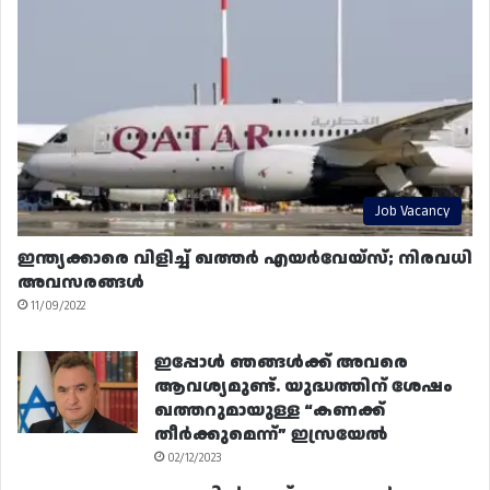
Job Vacancy
ഇന്ത്യക്കാരെ വിളിച്ച് ഖത്തർ എയർവേയ്‌സ്; നിരവധി
അവസരങ്ങൾ
11/09/2022
ഇപ്പോൾ ഞങ്ങൾക്ക് അവരെ
ആവശ്യമുണ്ട്. യുദ്ധത്തിന് ശേഷം
ഖത്തറുമായുള്ള “കണക്ക്
തീർക്കുമെന്ന്” ഇസ്രയേൽ
02/12/2023