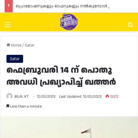
പ്രൊമോഷനുകളും ഓഫറുകളും നൽകുമ്പോൾ ഉപഭോക്താക്കളുടെ അവകാശങ്ങൾ ഉറപ്പാക്കണമെന്ന് ഖത്തർ വാണിജ്യ വ്യവസായ മന്ത്രാലയത്തിന്റെ (MoCI) നിർദ്ദേശം
Menu
Se
Home
/
Qatar
Qatar
ഫെബ്രുവരി 14 ന് പൊതു
അവധി പ്രഖ്യാപിച്ച് ഖത്തർ
BILAL KT
12/02/2023
Last Updated: 12/02/2023
13,172
Less than a minute