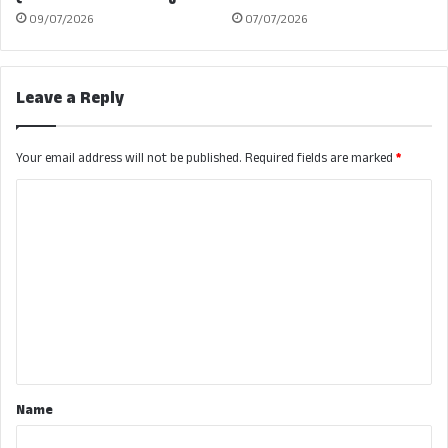
09/07/2026
07/07/2026
Leave a Reply
Your email address will not be published.
Required fields are marked
*
C
o
m
m
e
n
t
*
Name