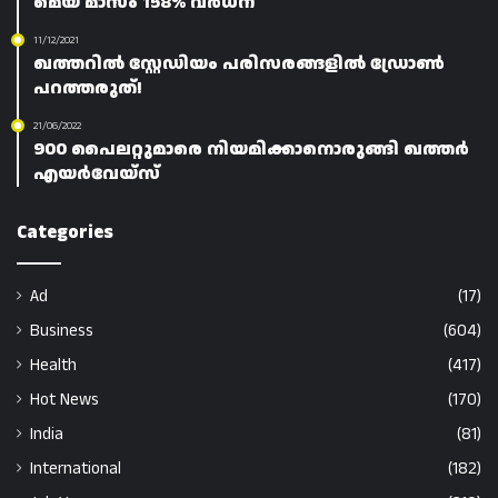
മെയ് മാസം 158% വർധന
11/12/2021
ഖത്തറിൽ സ്റ്റേഡിയം പരിസരങ്ങളിൽ ഡ്രോൺ
പറത്തരുത്!
21/06/2022
900 പൈലറ്റുമാരെ നിയമിക്കാനൊരുങ്ങി ഖത്തർ
എയർവേയ്‌സ്
Categories
Ad
(17)
Business
(604)
Health
(417)
Hot News
(170)
India
(81)
International
(182)