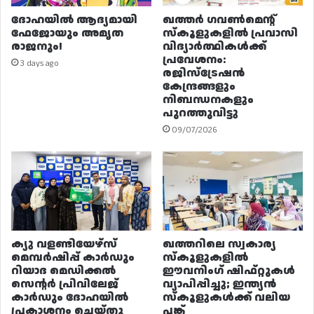
ദോഹയിൽ ആദ്യമായി
ഖത്തർ ഗവൺമെന്റ്
ഫേജോയും അമൃത
സ്കൂളുകളിൽ പ്രവാസി
രാജനും!
വിദ്യാർത്ഥികൾക്ക്
പ്രവേശനം:
3 days ago
രജിസ്ട്രേഷൻ
കേന്ദ്രങ്ങളും
നിബന്ധനകളും
പുറത്തുവിട്ടു
09/07/2026
ക്യു വളണ്ടിയേഴ്‌സ്
ഖത്തറിലെ സ്വകാര്യ
മെമ്പർഷിപ്പ് കാർഡും
സ്കൂളുകളിൽ
റിയാദ മെഡിക്കൽ
ഈവനിംഗ് ഷിഫ്റ്റുകൾ
സെന്റർ പ്രിവിലേജ്
വ്യാപിപ്പിച്ചു; ഇന്ത്യൻ
കാർഡും ദോഹയിൽ
സ്കൂളുകൾക്ക് വലിയ
പ്രകാശനം ചെയ്തു
പങ്ക്