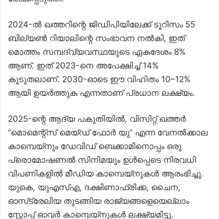
2024-ൽ ഖത്തറിന്റെ ജിഡിപിയിലേക്ക് ടൂറിസം 55
ബില്യൺ റിയാലിന്റെ സംഭാവന നൽകി, ഇത്
മൊത്തം സമ്പദ്‌വ്യവസ്ഥയുടെ ഏകദേശം 8%
ആണ്. ഇത് 2023-നെ അപേക്ഷിച്ച് 14%
കൂടുതലാണ്. 2030-ഓടെ ഈ വിഹിതം 10–12%
ആയി ഉയർത്തുക എന്നതാണ് പ്രധാന ലക്ഷ്യം.
2025-ന്റെ ആദ്യ പകുതിയിൽ, വിസിറ്റ് ഖത്തർ
“മൊമെന്റ്സ് മെയ്‌ഡ്‌ ഫോർ യു” എന്ന വേനൽക്കാല
കാമ്പെയ്‌നും ഡേവിഡ് ബെക്കാമിനൊപ്പം ഒരു
പ്രൊമോഷണൽ സിനിമയും ഉൾപ്പെടെ നിരവധി
വിപണികളിൽ മീഡിയ കാമ്പെയ്‌നുകൾ ആരംഭിച്ചു.
യുകെ, യുഎസ്എ, ദക്ഷിണാഫ്രിക്ക, ചൈന,
ഓസ്‌ട്രേലിയ തുടങ്ങിയ രാജ്യങ്ങളെയെല്ലാം
സ്റ്റോപ്പ് ഓവർ കാമ്പെയ്‌നുകൾ ലക്ഷ്യമിട്ടു.