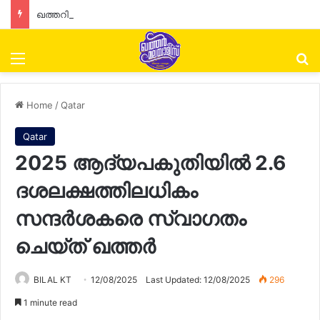
ഖത്തറിൽ വാണിജ്യ പ്രവർത്തനങ്ങളുടെ പുതുക്കൽ: രണ്ടാം ഘട്ടത്തിന് തുടക്കമായി
Menu
Se
Home
/
Qatar
Qatar
2025 ആദ്യപകുതിയിൽ 2.6
ദശലക്ഷത്തിലധികം
സന്ദർശകരെ സ്വാഗതം
ചെയ്‌ത്‌ ഖത്തർ
BILAL KT
12/08/2025
Last Updated: 12/08/2025
296
1 minute read