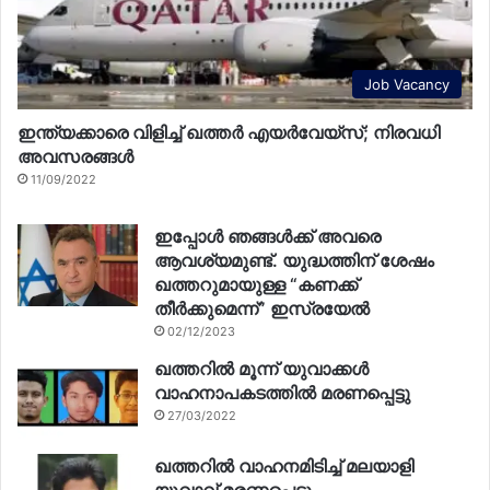
Job Vacancy
ഇന്ത്യക്കാരെ വിളിച്ച് ഖത്തർ എയർവേയ്‌സ്; നിരവധി
അവസരങ്ങൾ
11/09/2022
ഇപ്പോൾ ഞങ്ങൾക്ക് അവരെ
ആവശ്യമുണ്ട്. യുദ്ധത്തിന് ശേഷം
ഖത്തറുമായുള്ള “കണക്ക്
തീർക്കുമെന്ന്” ഇസ്രയേൽ
02/12/2023
ഖത്തറിൽ മൂന്ന് യുവാക്കൾ
വാഹനാപകടത്തിൽ മരണപ്പെട്ടു
27/03/2022
ഖത്തറിൽ വാഹനമിടിച്ച് മലയാളി
യുവാവ് മരണപ്പെട്ടു