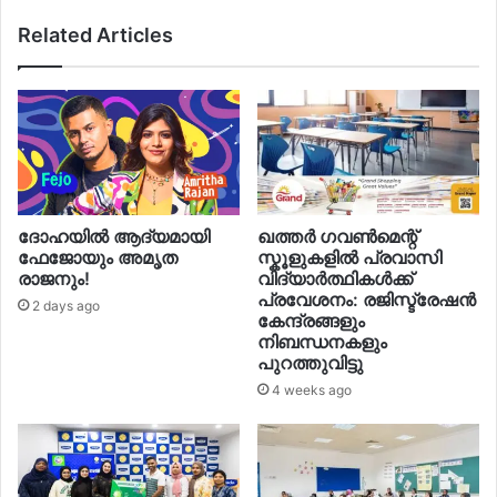
Related Articles
ദോഹയിൽ ആദ്യമായി
ഖത്തർ ഗവൺമെന്റ്
ഫേജോയും അമൃത
സ്കൂളുകളിൽ പ്രവാസി
രാജനും!
വിദ്യാർത്ഥികൾക്ക്
പ്രവേശനം: രജിസ്ട്രേഷൻ
2 days ago
കേന്ദ്രങ്ങളും
നിബന്ധനകളും
പുറത്തുവിട്ടു
4 weeks ago