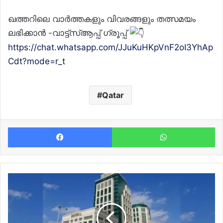
ഖത്തറിലെ വാർത്തകളും വിവരങ്ങളും തത്സമയം
ലഭിക്കാൻ -വാട്ട്സ്ആപ്പ് ഗ്രൂപ്പ്
https://chat.whatsapp.com/JJuKuHKpVnF2oI3YhAp
Cdt?mode=r_t
Qatar
Facebook
Wh
OTP
ആവശ്യപ്പെട്ട്
തട്ടിപ്പ്
സന്ദേശങ്ങൾ:
ജാഗ്രതാ