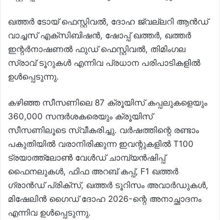
ഖത്തർ ടോയ് ഫെസ്റ്റിവൽ, ദോഹ ജ്വല്ലറി ആൻഡ്
വാച്ചസ് എക്സിബിഷൻ, ഷോപ്പ് ഖത്തർ, ഖത്തർ
ഇന്റർനാഷണൽ ഫുഡ് ഫെസ്റ്റിവൽ, തിമിംഗല
സ്രാവ് ടൂറുകൾ എന്നിവ പ്രധാന പരിപാടികളിൽ
ഉൾപ്പെടുന്നു.
കഴിഞ്ഞ സീസണിലെ 87 ക്രൂയിസ് കപ്പലുകളെയും
360,000 സന്ദർശകരെയും ക്രൂയിസ്
സീസണിലൂടെ സ്വീകരിച്ചു. വർഷത്തിന്റെ രണ്ടാം
പകുതിയിൽ വരാനിരിക്കുന്ന ഇവന്റുകളിൽ T100
ട്രയാത്ത്‌ലോൺ വേൾഡ് ചാമ്പ്യൻഷിപ്പ്
ഫൈനലുകൾ, ഫിഫ അറബ് കപ്പ്, F1 ഖത്തർ
ഗ്രാൻഡ് പ്രിക്‌സ്, ഖത്തർ ടൂറിസം അവാർഡുകൾ,
മിഷേലിൻ ഗൈഡ് ദോഹ 2026-ന്റെ അനാച്ഛാദനം
എന്നിവ ഉൾപ്പെടുന്നു.