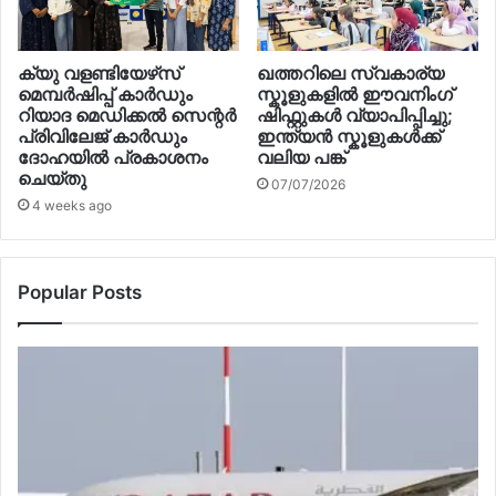
ക്യു വളണ്ടിയേഴ്‌സ്
ഖത്തറിലെ സ്വകാര്യ
മെമ്പർഷിപ്പ് കാർഡും
സ്കൂളുകളിൽ ഈവനിംഗ്
റിയാദ മെഡിക്കൽ സെന്റർ
ഷിഫ്റ്റുകൾ വ്യാപിപ്പിച്ചു;
പ്രിവിലേജ് കാർഡും
ഇന്ത്യൻ സ്കൂളുകൾക്ക്
ദോഹയിൽ പ്രകാശനം
വലിയ പങ്ക്
ചെയ്തു
07/07/2026
4 weeks ago
Popular Posts