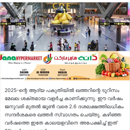
2025-ന്റെ ആദ്യ പകുതിയിൽ ഖത്തറിന്റെ ടൂറിസം
മേഖല ശക്തമായ വളർച്ച കാണിക്കുന്നു. ഈ വർഷം
ജനുവരി മുതൽ ജൂൺ വരെ 2.6 ദശലക്ഷത്തിലധികം
സന്ദർശകരെ ഖത്തർ സ്വാഗതം ചെയ്‌തു. കഴിഞ്ഞ
വർഷത്തെ ഇതേ കാലയളവിനെ അപേക്ഷിച്ച് ഇത്