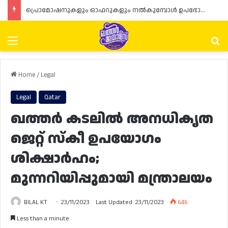
പ്രൊമോഷനുകളും ഓഫറുകളും നൽകുമ്പോൾ ഉപഭോക്താക്കളുടെ അവകാശങ്ങൾ ഉറപ്പാക്കണമെന്ന് ഖത്തർ വാണിജ്യ വ്യവസായ മന്ത്രാലയത്തിന്റെ (MoCI) നിർദ്ദേശം
Menu
Se
Home
/
Legal
Legal
Qatar
ഖത്തർ കടലിൽ അനധികൃത
ജെറ്റ് സ്കീ ഉപയോഗം
ശിക്ഷാർഹം;
മുന്നറിയിപ്പുമായി മന്ത്രാലയം
BILAL KT
23/11/2023
Last Updated: 23/11/2023
646
Less than a minute