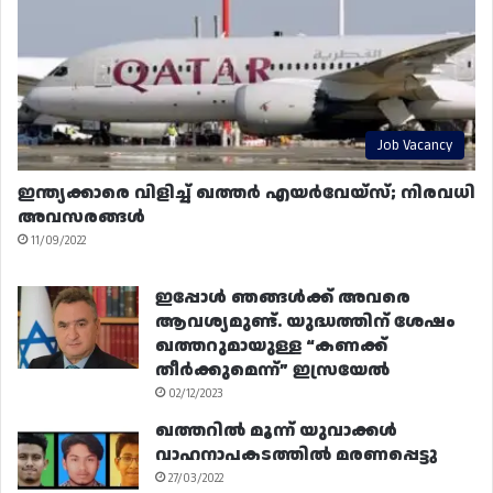
Job Vacancy
ഇന്ത്യക്കാരെ വിളിച്ച് ഖത്തർ എയർവേയ്‌സ്; നിരവധി
അവസരങ്ങൾ
11/09/2022
ഇപ്പോൾ ഞങ്ങൾക്ക് അവരെ
ആവശ്യമുണ്ട്. യുദ്ധത്തിന് ശേഷം
ഖത്തറുമായുള്ള “കണക്ക്
തീർക്കുമെന്ന്” ഇസ്രയേൽ
02/12/2023
ഖത്തറിൽ മൂന്ന് യുവാക്കൾ
വാഹനാപകടത്തിൽ മരണപ്പെട്ടു
27/03/2022