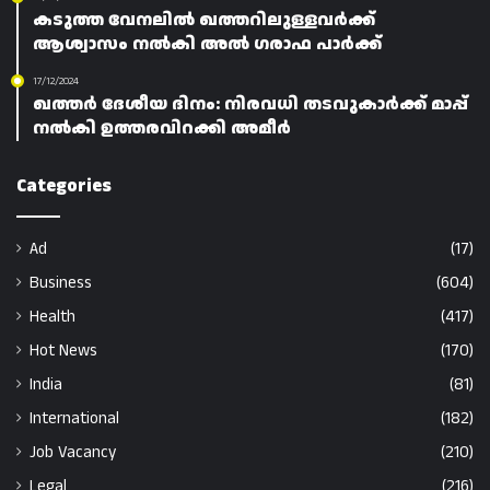
കടുത്ത വേനലിൽ ഖത്തറിലുള്ളവർക്ക്
ആശ്വാസം നൽകി അൽ ഗരാഫ പാർക്ക്
17/12/2024
ഖത്തർ ദേശീയ ദിനം: നിരവധി തടവുകാർക്ക് മാപ്പ്
നൽകി ഉത്തരവിറക്കി അമീർ
Categories
Ad
(17)
Business
(604)
Health
(417)
Hot News
(170)
India
(81)
International
(182)
Job Vacancy
(210)
Legal
(216)