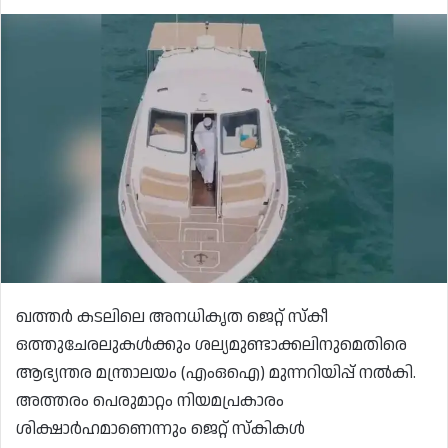
ഖത്തർ കടലിലെ അനധികൃത ജെറ്റ് സ്കീ
ഒത്തുചേരലുകൾക്കും ശല്യമുണ്ടാക്കലിനുമെതിരെ
ആഭ്യന്തര മന്ത്രാലയം (എംഒഐ) മുന്നറിയിപ്പ് നൽകി.
അത്തരം പെരുമാറ്റം നിയമപ്രകാരം
ശിക്ഷാർഹമാണെന്നും ജെറ്റ് സ്‌കികൾ