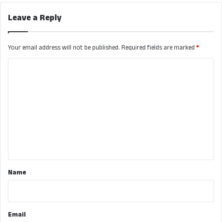
Leave a Reply
Your email address will not be published.
Required fields are marked
*
C
o
m
m
e
n
t
*
Name
Email