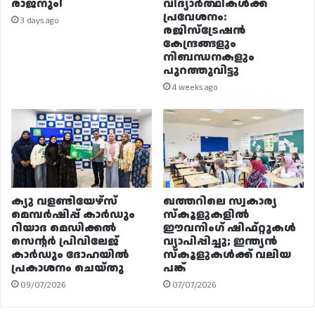
രാജനും!
വിദ്യാർത്ഥികൾക്ക്
പ്രവേശനം:
3 days ago
രജിസ്ട്രേഷൻ
കേന്ദ്രങ്ങളും
നിബന്ധനകളും
പുറത്തുവിട്ടു
4 weeks ago
ക്യു വളണ്ടിയേഴ്‌സ്
ഖത്തറിലെ സ്വകാര്യ
മെമ്പർഷിപ്പ് കാർഡും
സ്കൂളുകളിൽ
റിയാദ മെഡിക്കൽ
ഈവനിംഗ് ഷിഫ്റ്റുകൾ
സെന്റർ പ്രിവിലേജ്
വ്യാപിപ്പിച്ചു; ഇന്ത്യൻ
കാർഡും ദോഹയിൽ
സ്കൂളുകൾക്ക് വലിയ
പ്രകാശനം ചെയ്തു
പങ്ക്
09/07/2026
07/07/2026