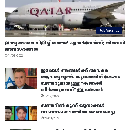
Job Vacancy
ഇന്ത്യക്കാരെ വിളിച്ച് ഖത്തർ എയർവേയ്‌സ്; നിരവധി
അവസരങ്ങൾ
11/09/2022
ഇപ്പോൾ ഞങ്ങൾക്ക് അവരെ
ആവശ്യമുണ്ട്. യുദ്ധത്തിന് ശേഷം
ഖത്തറുമായുള്ള “കണക്ക്
തീർക്കുമെന്ന്” ഇസ്രയേൽ
02/12/2023
ഖത്തറിൽ മൂന്ന് യുവാക്കൾ
വാഹനാപകടത്തിൽ മരണപ്പെട്ടു
27/03/2022