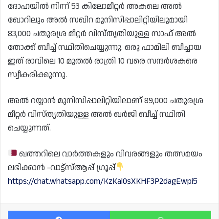
ദോഹയിൽ നിന്ന് 53 കിലോമീറ്റർ അകലെ അൽ
ഖോറിലും അൽ സഖിറ മുനിസിപ്പാലിറ്റിയിലുമായി
83,000 ചതുരശ്ര മീറ്റർ വിസ്തൃതിയുള്ള സാഫ് അൽ
തോക്ക് ബീച്ച് സ്ഥിതിചെയ്യുന്നു. ഒരു ഫാമിലി ബീച്ചായ
ഇത് രാവിലെ 10 മുതൽ രാത്രി 10 വരെ സന്ദർശകരെ
സ്വീകരിക്കുന്നു.
അൽ റയ്യാൻ മുനിസിപ്പാലിറ്റിയിലാണ് 89,000 ചതുരശ്ര
മീറ്റർ വിസ്തൃതിയുള്ള അൽ ഖർജി ബീച്ച് സ്ഥിതി
ചെയ്യുന്നത്.
ഖത്തറിലെ വാർത്തകളും വിവരങ്ങളും തത്സമയം
ലഭിക്കാൻ -വാട്ട്സ്ആപ്പ് ഗ്രൂപ്പ്
https://chat.whatsapp.com/KzKal0sXKHF3P2dagEwpi5
Facebook
Wh