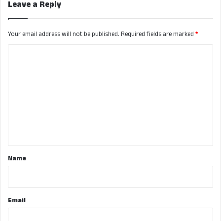
Leave a Reply
Your email address will not be published.
Required fields are marked
*
C
o
m
m
e
n
t
*
Name
Email