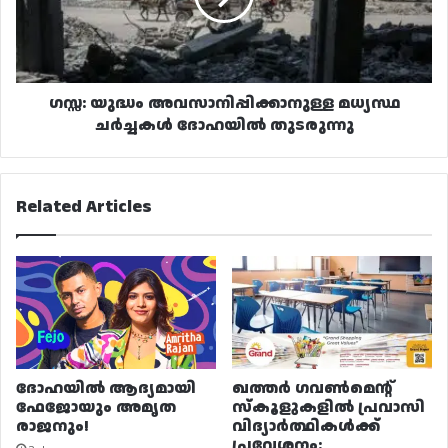
ദോഹയിൽ
തുടരുന്നു
ഗസ്സ: യുദ്ധം അവസാനിപ്പിക്കാനുള്ള മധ്യസ്ഥ
ചർച്ചകൾ ദോഹയിൽ തുടരുന്നു
Related Articles
ദോഹയിൽ ആദ്യമായി
ഖത്തർ ഗവൺമെന്റ്
ഫേജോയും അമൃത
സ്കൂളുകളിൽ പ്രവാസി
രാജനും!
വിദ്യാർത്ഥികൾക്ക്
പ്രവേശനം: