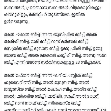
കിയോസ്കുകൾ, BBQ ഏരിയകൾ, തണലുള്ള ഭക്ഷണ
സ്ഥലങ്ങൾ, പ്രാർത്ഥനാ സ്ഥലങ്ങൾ, വിശ്രമമുറികളും
ഷവറുകളും, ലൈറ്റിംഗ് തുടങ്ങിയവ ഇതിൽ
ഉൾപ്പെടുന്നു.
അൽ ഷമാൽ ബീച്ച്, അൽ യൂസിഫിയ ബീച്ച്, അൽ
അരിഷ് ബീച്ച്, മാരി ബീച്ച്, റാസ് മത്ബഖ് ബീച്ച്,
സെക്രീത് ബീച്ച്, ദുഖാൻ ബീച്ച്, ഉമ്മു ഹിഷ് ബീച്ച്, ഉമ്മു
ബാബ് ബീച്ച്, അൽ ഖറൈജ് പബ്ലിക് ബീച്ച്, അബു സമ്റ
ബീച്ച് എന്നിവയാണ് സർവീസുകളുള്ള 28 ബീച്ചുകൾ.
അൽ മഫ്‌ജർ ബീച്ച്, അൽ ഘരിയ പബ്ലിക് ബീച്ച്,
ഫുവൈരിത്ത് ബീച്ച്, അൽ മുറുന ബീച്ച്, അൽ
ജസ്സാസിയ ബീച്ച്, അൽ മംലാഹ ബീച്ച്, അരീദ ബീച്ച്,
അൽ ഫർക്കിയ ബീച്ച് (ഫാമിലി), സാഫ് അൽ ടൗക്ക്
ബീച്ച്, റാസ് നൗഫ് ബീച്ച്, സിമൈസ്മ ബീച്ച്
എന്നിവയാണ് മറ്റ് ബീച്ചുകൾ. റാസ് അബു അബൗദ് 974