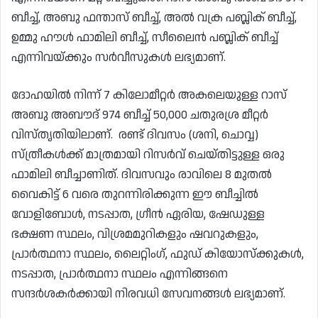
ബീച്ച്, അബു ഫന്താസ് ബീച്ച്, അൽ വക്ര പബ്ലിക് ബീച്ച്,
ഉമ്മു ഹൗൾ ഫാമിലി ബീച്ച്, സീലൈൻ പബ്ലിക് ബീച്ച്
എന്നിവയ്ക്കും സർവീസുകൾ ലഭ്യമാണ്.
ദോഹയിൽ നിന്ന് 7 കിലോമീറ്റർ അകലെയുള്ള റാസ്
അബു അബൗദ് 974 ബീച്ച് 50,000 ചതുരശ്ര മീറ്റർ
വിസ്തൃതിയിലാണ്. രണ്ട് ദിവസം (ശനി, ചൊവ്വ)
സ്ത്രീകൾക്ക് മാത്രമായി റിസർവ് ചെയ്തിട്ടുള്ള ഒരു
ഫാമിലി ബീച്ചാണിത്. ദിവസവും രാവിലെ 8 മുതൽ
വൈകിട്ട് 6 വരെ തുറന്നിരിക്കുന്ന ഈ ബീച്ചിൽ
വോളിബോൾ, നടപ്പാത, ഗ്രീൻ ഏരിയ, ഷേഡുള്ള
ഭക്ഷണ സ്ഥലം, വിശ്രമമുറികളും ഷവറുകളും,
പ്രാർത്ഥനാ സ്ഥലം, ലൈറ്റിംഗ്, ഫുഡ് കിയോസ്‌ക്കുകൾ,
നടപ്പാത, പ്രാർത്ഥനാ സ്ഥലം എന്നിങ്ങനെ
സന്ദർശകർക്കായി നിരവധി സേവനങ്ങൾ ലഭ്യമാണ്.