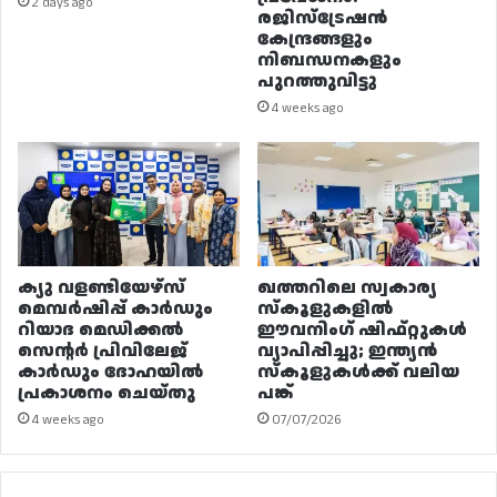
2 days ago
രജിസ്ട്രേഷൻ
കേന്ദ്രങ്ങളും
നിബന്ധനകളും
പുറത്തുവിട്ടു
4 weeks ago
ക്യു വളണ്ടിയേഴ്‌സ്
ഖത്തറിലെ സ്വകാര്യ
മെമ്പർഷിപ്പ് കാർഡും
സ്കൂളുകളിൽ
റിയാദ മെഡിക്കൽ
ഈവനിംഗ് ഷിഫ്റ്റുകൾ
സെന്റർ പ്രിവിലേജ്
വ്യാപിപ്പിച്ചു; ഇന്ത്യൻ
കാർഡും ദോഹയിൽ
സ്കൂളുകൾക്ക് വലിയ
പ്രകാശനം ചെയ്തു
പങ്ക്
4 weeks ago
07/07/2026