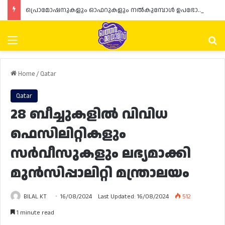
പ്രൊമോഷനുകളും ഓഫറുകളും നൽകുമ്പോൾ ഉപഭോക്താക്കളുടെ അവകാശങ്ങൾ ഉറപ്പാക്കണമെന്ന് ഖത്തർ വാണിജ്യ വ്യവസായ മന്ത്രാലയത്തിന്റെ (MoCI) നിർദ്ദേശം
Menu
Se
Home
/
Qatar
Qatar
28 ബീച്ചുകളിൽ വിവിധ
ഫെസിലിറ്റികളും
സർവീസുകളും ലഭ്യമാക്കി
മുൻസിപ്പാലിറ്റി മന്ത്രാലയം
BILAL KT
16/08/2024
Last Updated: 16/08/2024
512
1 minute read