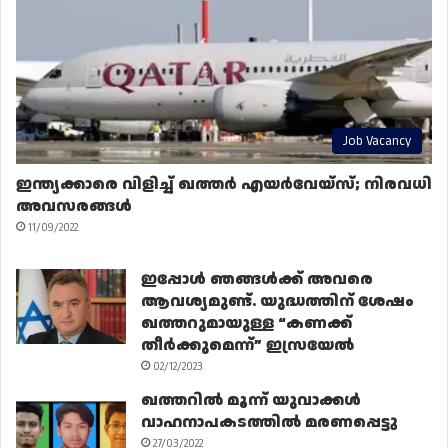
Job Vacancy
ഇന്ത്യക്കാരെ വിളിച്ച് ഖത്തർ എയർവേയ്‌സ്; നിരവധി
അവസരങ്ങൾ
11/09/2022
ഇപ്പോൾ ഞങ്ങൾക്ക് അവരെ
ആവശ്യമുണ്ട്. യുദ്ധത്തിന് ശേഷം
ഖത്തറുമായുള്ള “കണക്ക്
തീർക്കുമെന്ന്” ഇസ്രയേൽ
02/12/2023
ഖത്തറിൽ മൂന്ന് യുവാക്കൾ
വാഹനാപകടത്തിൽ മരണപ്പെട്ടു
27/03/2022