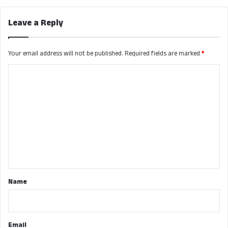
Leave a Reply
Your email address will not be published.
Required fields are marked
*
C
o
m
m
e
n
t
*
Name
Email