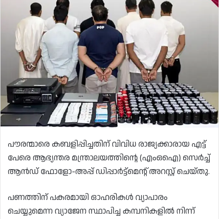
പൗരന്മാരെ കബളിപ്പിച്ചതിന് വിവിധ രാജ്യക്കാരായ എട്ട്
പേരെ ആഭ്യന്തര മന്ത്രാലയത്തിന്റെ (എംഒഐ) സെർച്ച്
ആൻഡ് ഫോളോ-അപ്പ് ഡിപ്പാർട്ട്‌മെന്റ് അറസ്റ്റ് ചെയ്തു.
പണത്തിന് പകരമായി ഓഹരികൾ വ്യാപാരം
ചെയ്യുമെന്ന വ്യാജേന സ്ഥാപിച്ച കമ്പനികളിൽ നിന്ന്