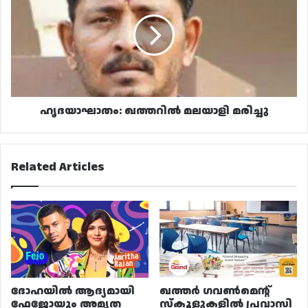
മലയാളി
മരിച്ചു
ഹൃദയാഘാതം: ഖത്തറിൽ മലയാളി മരിച്ചു
Related Articles
ദോഹയിൽ ആദ്യമായി
ഖത്തർ ഗവൺമെന്റ്
ഫേജോയും അമൃത
സ്കൂളുകളിൽ പ്രവാസി