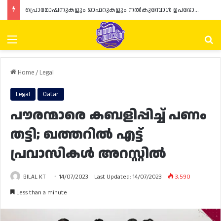
പ്രൊമോഷനുകളും ഓഫറുകളും നൽകുമ്പോൾ ഉപഭോക്താക്കളുടെ അവകാശങ്ങൾ ഉറപ്പാക്കണമെന്ന് ഖത്തർ വാണിജ്യ വ്യവസായ മന്ത്രാലയത്തിന്റെ (MoCI) നിർദ്ദേശം
Menu
Se
Home
/
Legal
Legal
Qatar
പൗരന്മാരെ കബളിപ്പിച്ച് പണം
തട്ടി; ഖത്തറിൽ എട്ട്
പ്രവാസികൾ അറസ്റ്റിൽ
BILAL KT
14/07/2023
Last Updated: 14/07/2023
3,590
Less than a minute