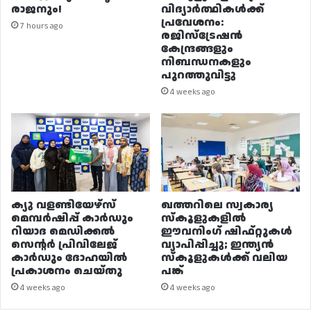
രാജനും!
വിദ്യാർത്ഥികൾക്ക്
പ്രവേശനം:
7 hours ago
രജിസ്ട്രേഷൻ
കേന്ദ്രങ്ങളും
നിബന്ധനകളും
പുറത്തുവിട്ടു
4 weeks ago
ക്യു വളണ്ടിയേഴ്‌സ്
ഖത്തറിലെ സ്വകാര്യ
മെമ്പർഷിപ്പ് കാർഡും
സ്കൂളുകളിൽ
റിയാദ മെഡിക്കൽ
ഈവനിംഗ് ഷിഫ്റ്റുകൾ
സെന്റർ പ്രിവിലേജ്
വ്യാപിപ്പിച്ചു; ഇന്ത്യൻ
കാർഡും ദോഹയിൽ
സ്കൂളുകൾക്ക് വലിയ
പ്രകാശനം ചെയ്തു
പങ്ക്
4 weeks ago
4 weeks ago