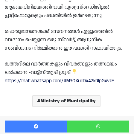
ആശയവിനിമയത്തിനായി വ്യത്യസ്ത ഡിജിറ്റൽ
പ്ലാറ്റ്‌ഫോമുകളും പദ്ധതിയിൽ ഉൾപ്പെടുന്നു.
പൊതുജനങ്ങൾക്ക് സേവനങ്ങൾ എളുപ്പത്തിൽ
വാഗ്ദാനം ചെയ്യുന്ന ഒരു സ്മാർട്ട്, ആധുനിക
സംവിധാനം നിർമ്മിക്കാൻ ഈ പദ്ധതി സഹായിക്കും.
ഖത്തറിലെ വാർത്തകളും വിവരങ്ങളും തത്സമയം
ലഭിക്കാൻ -വാട്ട്സ്ആപ്പ് ഗ്രൂപ്പ്
https://chat.whatsapp.com/JlM3OXullDx42kdlpGxvJE
Ministry of Municipality
Facebook
Wh