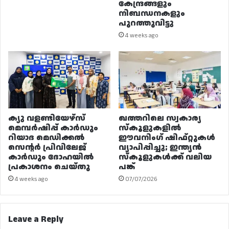
കേന്ദ്രങ്ങളും
നിബന്ധനകളും
പുറത്തുവിട്ടു
4 weeks ago
ക്യു വളണ്ടിയേഴ്‌സ്
ഖത്തറിലെ സ്വകാര്യ
മെമ്പർഷിപ്പ് കാർഡും
സ്കൂളുകളിൽ
റിയാദ മെഡിക്കൽ
ഈവനിംഗ് ഷിഫ്റ്റുകൾ
സെന്റർ പ്രിവിലേജ്
വ്യാപിപ്പിച്ചു; ഇന്ത്യൻ
കാർഡും ദോഹയിൽ
സ്കൂളുകൾക്ക് വലിയ
പ്രകാശനം ചെയ്തു
പങ്ക്
4 weeks ago
07/07/2026
Leave a Reply