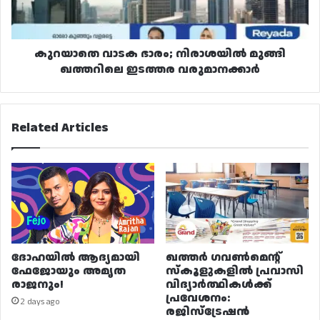
ഇടത്തര
വരുമാനക്കാർ
കുറയാതെ വാടക ഭാരം; നിരാശയിൽ മുങ്ങി
ഖത്തറിലെ ഇടത്തര വരുമാനക്കാർ
Related Articles
ദോഹയിൽ ആദ്യമായി
ഖത്തർ ഗവൺമെന്റ്
ഫേജോയും അമൃത
സ്കൂളുകളിൽ പ്രവാസി
രാജനും!
വിദ്യാർത്ഥികൾക്ക്
പ്രവേശനം:
2 days ago
രജിസ്ട്രേഷൻ