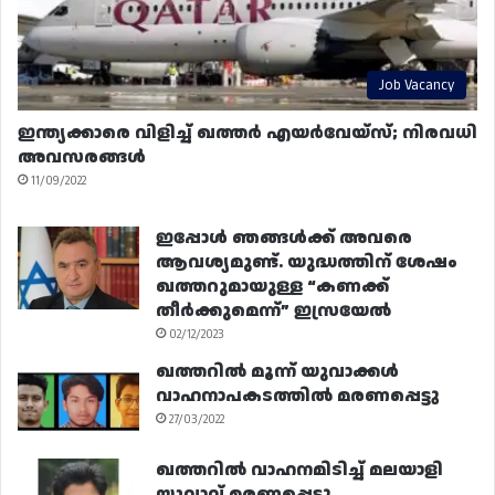
Job Vacancy
ഇന്ത്യക്കാരെ വിളിച്ച് ഖത്തർ എയർവേയ്‌സ്; നിരവധി
അവസരങ്ങൾ
11/09/2022
ഇപ്പോൾ ഞങ്ങൾക്ക് അവരെ
ആവശ്യമുണ്ട്. യുദ്ധത്തിന് ശേഷം
ഖത്തറുമായുള്ള “കണക്ക്
തീർക്കുമെന്ന്” ഇസ്രയേൽ
02/12/2023
ഖത്തറിൽ മൂന്ന് യുവാക്കൾ
വാഹനാപകടത്തിൽ മരണപ്പെട്ടു
27/03/2022
ഖത്തറിൽ വാഹനമിടിച്ച് മലയാളി
യുവാവ് മരണപ്പെട്ടു