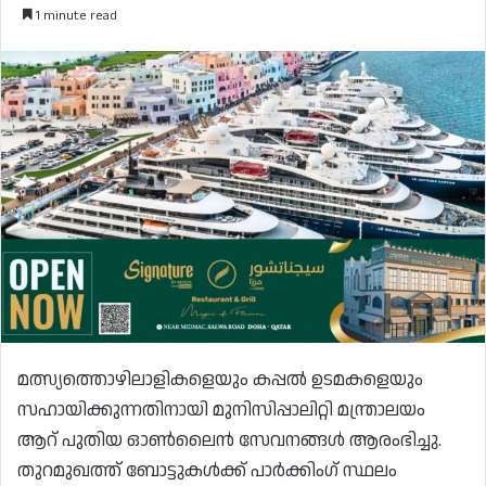
1 minute read
മത്സ്യത്തൊഴിലാളികളെയും കപ്പൽ ഉടമകളെയും
സഹായിക്കുന്നതിനായി മുനിസിപ്പാലിറ്റി മന്ത്രാലയം
ആറ് പുതിയ ഓൺലൈൻ സേവനങ്ങൾ ആരംഭിച്ചു.
തുറമുഖത്ത് ബോട്ടുകൾക്ക് പാർക്കിംഗ് സ്ഥലം