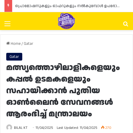
പ്രൊമോഷനുകളും ഓഫറുകളും നൽകുമ്പോൾ ഉപഭോക്താക്കളുടെ അവകാശങ്ങൾ ഉറപ്പാക്കണമെന്ന് ഖത്തർ വാണിജ്യ വ്യവസായ മന്ത്രാലയത്തിന്റെ (MoCI) നിർദ്ദേശം
Menu
Se
Home
/
Qatar
Qatar
മത്സ്യത്തൊഴിലാളികളെയും
കപ്പൽ ഉടമകളെയും
സഹായിക്കാൻ പുതിയ
ഓൺലൈൻ സേവനങ്ങൾ
ആരംഭിച്ച് മന്ത്രാലയം
BILAL KT
11/04/2025
Last Updated: 11/04/2025
270