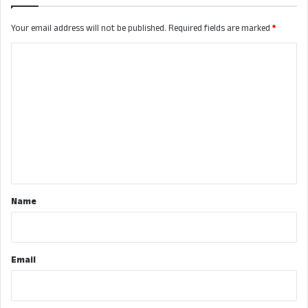
Your email address will not be published.
Required fields are marked
*
C
o
m
m
e
n
t
*
Name
Email