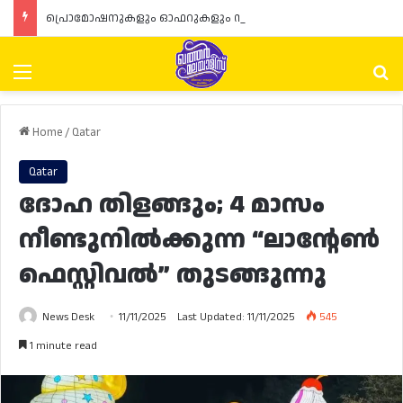
പ്രൊമോഷനുകളും ഓഫറുകളും നൽകുമ്പോൾ ഉപഭോക്താക്കളുടെ അവകാശങ്ങൾ ഉറപ്പാക്കണമെന്ന് ഖത്തർ വാണിജ്യ വ്യവസായ മന്ത്രാലയത്തിന്റെ (MoCI) നിർദ്ദേശം
Menu
Se
Home
/
Qatar
Qatar
ദോഹ തിളങ്ങും; 4 മാസം
നീണ്ടുനിൽക്കുന്ന “ലാന്റേൺ
ഫെസ്റ്റിവൽ” തുടങ്ങുന്നു
News Desk
11/11/2025
Last Updated: 11/11/2025
545
1 minute read