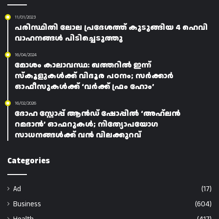
11/01/2023
പരിസ്ഥിതി ലോല പ്രദേശത്ത് കുടുങ്ങിയ 4 ഹെവി
വാഹനങ്ങൾ പിടിച്ചെടുത്തു
16/04/2024
മോശം കാലാവസ്ഥ: ഖത്തറിൽ ഇന്ന്
സ്‌കൂളുകൾക്ക് വിദൂര പഠനം; സർക്കാർ
ഓഫീസുകൾക്ക് ‘വർക്ക് ഫ്രം ഹോം’
16/02/2026
ദോഹ സ്റ്റോപ്പ് ആൻഡ് ഷോപ്പിൽ ‘അഹ്‌ലൻ
റമദാൻ’ ഓഫറുകൾ; നിത്യോപയോഗ
സാധനങ്ങൾക്ക് വൻ വിലക്കുറവ്
Categories
Ad
(17)
Business
(604)