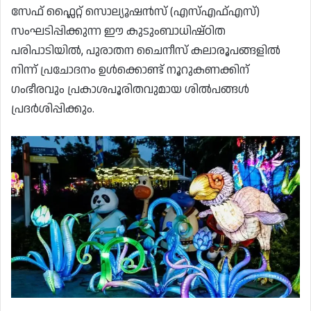
സേഫ് ഫ്ലൈറ്റ് സൊല്യൂഷൻസ് (എസ്എഫ്എസ്)
സംഘടിപ്പിക്കുന്ന ഈ കുടുംബാധിഷ്ഠിത
പരിപാടിയിൽ, പുരാതന ചൈനീസ് കലാരൂപങ്ങളിൽ
നിന്ന് പ്രചോദനം ഉൾക്കൊണ്ട് നൂറുകണക്കിന്
ഗംഭീരവും പ്രകാശപൂരിതവുമായ ശിൽപങ്ങൾ
പ്രദർശിപ്പിക്കും.