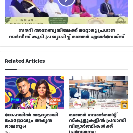
കൂടി
പ്രഖ്യാപിച്ച്
ഖത്തർ
എയർവേയ്‌സ്
സൗദി അറേബ്യയിലേക്ക് മറ്റോരു പ്രധാന
സർവീസ് കൂടി പ്രഖ്യാപിച്ച് ഖത്തർ എയർവേയ്‌സ്
Related Articles
ദോഹയിൽ ആദ്യമായി
ഖത്തർ ഗവൺമെന്റ്
ഫേജോയും അമൃത
സ്കൂളുകളിൽ പ്രവാസി
രാജനും!
വിദ്യാർത്ഥികൾക്ക്
പ്രവേശനം: