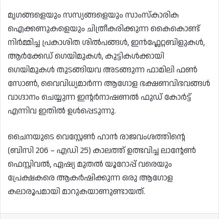
മൃഗങ്ങളെയും സസ്യങ്ങളെയും സാംസ്കാരിക
ഐക്കണുകളെയും ചിത്രീകരിക്കുന്ന കൈകൊണ്ട്
നിർമ്മിച്ച പ്രകാശിത ശിൽപങ്ങൾ, ഇൻഫ്ലേറ്റബിളുകൾ,
ആർക്കേഡ് ഗെയിമുകൾ, കുട്ടികൾക്കായി
ഗെയിമുകൾ തുടങ്ങിയവ അടങ്ങുന്ന ഫാമിലി ഫൺ
സോൺ, വൈവിധ്യമാർന്ന ആഗോള ഭക്ഷണവിഭവങ്ങൾ
വാഗ്ദാനം ചെയ്യുന്ന ഇന്റർനാഷണൽ ഫുഡ് കോർട്ട്
എന്നിവ ഇതിൽ ഉൾപ്പെടുന്നു.
ചൈനയുടെ വെസ്റ്റേൺ ഹാൻ രാജവംശത്തിന്റെ
(ബിസി 206 – എഡി 25) കാലത്ത് ഉത്ഭവിച്ച ലാന്റേൺ
ഫെസ്റ്റിവൽ, ഏഷ്യ മുതൽ യൂറോപ്പ് വരെയും
പ്രേക്ഷകരെ ആകർഷിക്കുന്ന ഒരു ആഗോള
കലാരൂപമായി മാറുകയാണുണ്ടായത്.